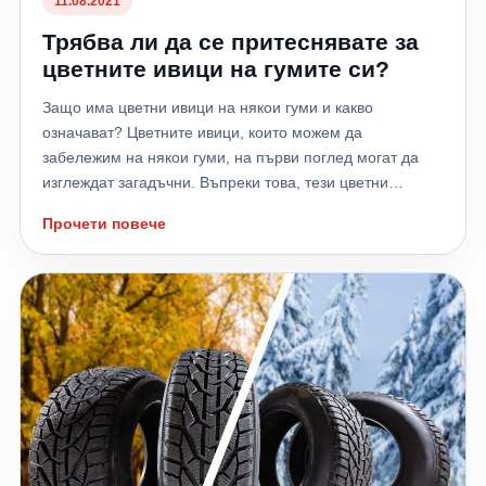
11.08.2021
Трябва ли да се притеснявате за
цветните ивици на гумите си?
Защо има цветни ивици на някои гуми и какво
означават? Цветните ивици, които можем да
забележим на някои гуми, на първи поглед могат да
изглеждат загадъчни. Въпреки това, тези цветни
маркировки не са нещо, за което трябва да се
Прочети повече
притесняваме или да обърнем специално внимание.
Ивиците на гумите са само за производителите на гуми
и са част от системата за маркиране, която им помага
да избегнат грешки по време на производството и
дистрибуцията. Те също така помагат на
специалистите в гумените фабрики да идентифицират
различни характеристики на гумите, като размер, тип и
други параметри. Символите, ивиците или линиите
варират в зависимост от производителя на гумите и
могат да бъдат подредени по различни начини. Това
означава, че един и същ модел гума в същия размер