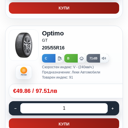
КУПИ
Optimo
GT
205/55R16
C
B
71dB
Скоростен индекс: V - (240км/ч.)
Предназначение: Леки Автомобили
Летни
Товарен индекс: 91
€
49.86
/
97.51лв
КУПИ