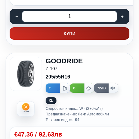
КУПИ
GOODRIDE
Z-107
205/55R16
C
B
72dB
XL
Скоростен индекс: W - (270км/ч.)
Летни
Предназначение: Леки Автомобили
Товарен индекс: 94
€
47.36
/
92.63лв