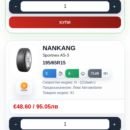
КУПИ
NANKANG
Sportnex AS-3
195/65R15
C
A
71dB
Скоростен индекс: H - (210км/ч.)
Предназначение: Леки Автомобили
Летни
Товарен индекс: 91
€
48.60
/
95.05лв