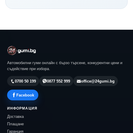
Continental и всички водещи световни производители.
Нашият екип ще ви помогне да изберете най-
подходящия модел според автомобила, стила ви на
шофиране и бюджета ви. Разгледайте актуалните
предложения в 24gumi.bg и се възползвайте от
професионална консултация, конкурентни цени и
бърза доставка до всяка точка на България.
Автомобилни гуми онлайн с бързо търсене, конкурентни цени и
съдействие при избора.
0700 50 199
0877 552 999
office@24gumi.bg
Facebook
ИНФОРМАЦИЯ
Доставка
Плащане
Гаранция