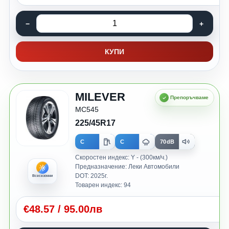
КУПИ
MILEVER
MC545
225/45R17
C
C
70dB
Скоростен индекс: Y - (300км/ч.)
Предназначение: Леки Автомобили
DOT: 2025г.
Всесезонни
Товарен индекс: 94
€
48.57
/
95.00лв