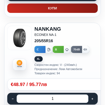
КУПИ
NANKANG
ECONEX NA-1
205/55R16
C
B
70dB
XL
Скоростен индекс: V - (240км/ч.)
Летни
Предназначение: Леки Автомобили
Товарен индекс: 94
€
48.97
/
95.77лв