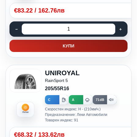
€
83.22
/
162.76лв
КУПИ
UNIROYAL
RainSport 5
205/55R16
C
A
71dB
Скоростен индекс: H - (210км/ч.)
Летни
Предназначение: Леки Автомобили
Товарен индекс: 91
€
68.32
/
133.62лв