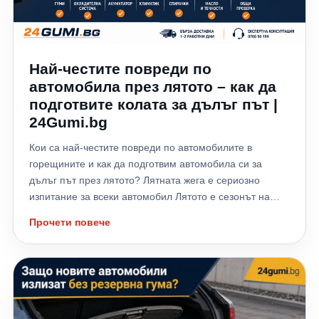
Най-честите повреди по
автомобила през лятото – как да
подготвите колата за дълъг път |
24Gumi.bg
Кои са най-честите повреди по автомобилите в
горещините и как да подготвим автомобила си за
дълъг път през лятото? Лятната жега е сериозно
изпитание за всеки автомобил Лятото е сезонът на
отпуските, дългите пътувания и хилядите километри,
Прочети повече
които много шофьори изминават към морето,
планината или чужбина. Високите температури обаче
не натоварват само водача – те поставят на сериозно
изпитание всички системи на автомобила. Всяка
година хиляди автомобили аварират именно през
летните месеци заради прегряване на двигателя,