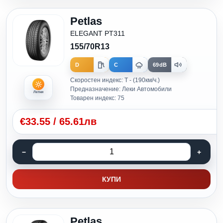
Petlas
ELEGANT PT311
155/70R13
D
C
69dB
Скоростен индекс: T - (190км/ч.)
Предназначение: Леки Автомобили
Летни
Товарен индекс: 75
€
33.55
/
65.61лв
КУПИ
Petlas