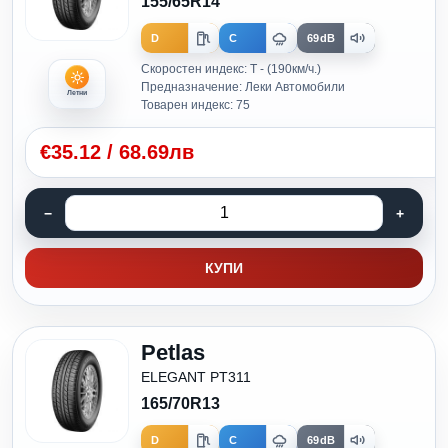
155/65R14
D
C
69dB
Скоростен индекс: T - (190км/ч.)
Предназначение: Леки Автомобили
Летни
Товарен индекс: 75
€
35.12
/
68.69лв
КУПИ
Petlas
ELEGANT PT311
165/70R13
D
C
69dB