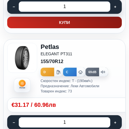
КУПИ
Petlas
ELEGANT PT311
155/70R12
D
C
69dB
Скоростен индекс: T - (190км/ч.)
Предназначение: Леки Автомобили
Летни
Товарен индекс: 73
€
31.17
/
60.96лв