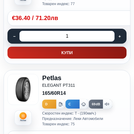
Летни
Товарен индекс: 77
€
36.40
/
71.20лв
КУПИ
Petlas
ELEGANT PT311
165/60R14
D
C
69dB
Скоростен индекс: T - (190км/ч.)
Предназначение: Леки Автомобили
Летни
Товарен индекс: 75