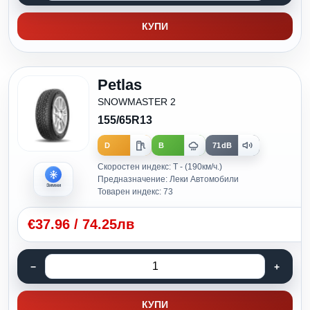
КУПИ
Petlas
SNOWMASTER 2
155/65R13
D
B
71dB
Скоростен индекс: T - (190км/ч.)
Предназначение: Леки Автомобили
Зимни
Товарен индекс: 73
€
37.96
/
74.25лв
КУПИ