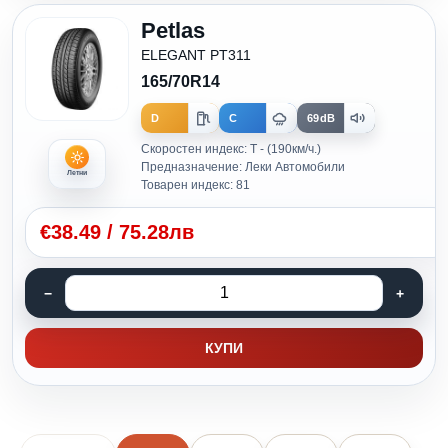
Petlas
ELEGANT PT311
165/70R14
D
C
69dB
Скоростен индекс: T - (190км/ч.)
Предназначение: Леки Автомобили
Летни
Товарен индекс: 81
€
38.49
/
75.28лв
КУПИ