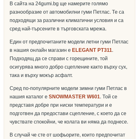
В сайта на 24gumi.bg ще намерите голямо
разнообразие от автомобилни гуми Петлас. Те са
подходящи за различни климатични условия и са
сред най-търсените в търговската мрежа.
Един от предпочитаните модели летни гуми Петлас
в нашия онлайн магазин е
ELEGANT PT311
.
Подходящ да се справи с горещините, той
осигурява много добро сцепление както върху сух,
така и върху мокър асфалт.
Сред по-популярните модели зимни гуми Петлас в
нашия каталог е
SNOWMASTER W601
. Той се
представя добре при ниски температури и е
подготвен да предостави сцепление, с което да се
чувствате спокойни, че колата ви няма да поднесе.
В случай че сте от шофьорите, които предпочитат