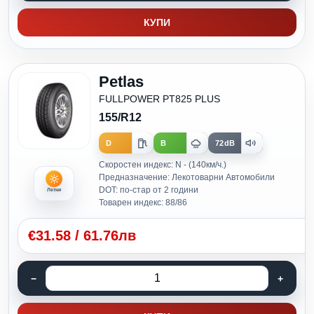
КУПИ
Petlas
FULLPOWER PT825 PLUS
155/R12
D
B
72dB
Скоростен индекс: N - (140км/ч.)
Предназначение: Лекотоварни Автомобили
DOT: по-стар от 2 години
Летни
Товарен индекс: 88/86
€
31.58
/
61.76лв