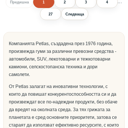
Предишна
1
2
3
4
...
27
Следваща
Компанията Petlas, създадена през 1976 година,
произвежда гуми за различни превозни средства -
автомобили, SUV, лекотоварни и тежкотоварни
камиони, селскостопанска техника и дори
самолети.
От Petlas залагат на иновативни технологии, с
които да повишат конкурентоспособността си и да
произвеждат все по-надеждни продукти, без обаче
да вредят на околната среда. За тях грижата за
планетата е сред основните приоритети, затова се
стараят да използват ефективно ресурсите, с които