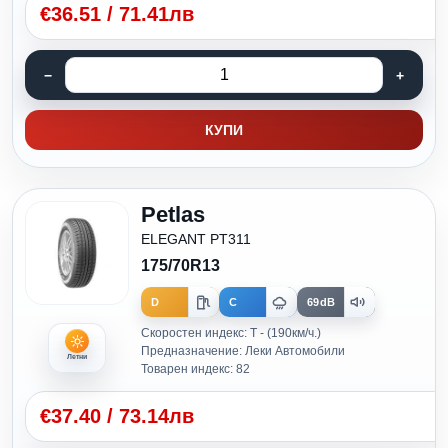
€
36.51
/
71.41лв
КУПИ
Petlas
ELEGANT PT311
175/70R13
D
C
69dB
Скоростен индекс: T - (190км/ч.)
Предназначение: Леки Автомобили
Летни
Товарен индекс: 82
€
37.40
/
73.14лв