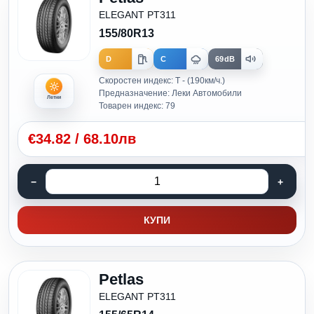
ELEGANT PT311
155/80R13
D
C
69dB
Скоростен индекс: T - (190км/ч.)
Предназначение: Леки Автомобили
Летни
Товарен индекс: 79
€
34.82
/
68.10лв
КУПИ
Petlas
ELEGANT PT311