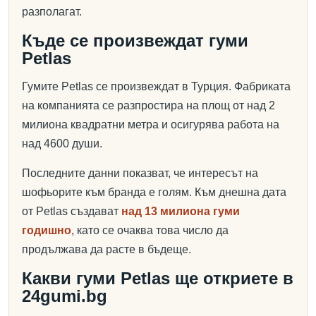
разполагат.
Къде се произвеждат гуми
Petlas
Гумите Petlas се произвеждат в Турция. Фабриката
на компанията се разпростира на площ от над 2
милиона квадратни метра и осигурява работа на
над 4600 души.
Последните данни показват, че интересът на
шофьорите към бранда е голям. Към днешна дата
от Petlas създават
над 13 милиона гуми
годишно
, като се очаква това число да
продължава да расте в бъдеще.
Какви гуми Petlas ще откриете в
24gumi.bg