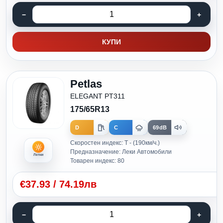
КУПИ
Petlas
ELEGANT PT311
175/65R13
D
C
69dB
Скоростен индекс: T - (190км/ч.)
Предназначение: Леки Автомобили
Летни
Товарен индекс: 80
€
37.93
/
74.19лв