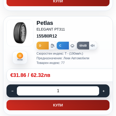
КУПИ
Petlas
ELEGANT PT311
155/80R12
D
C
69dB
Скоростен индекс: T - (190км/ч.)
Предназначение: Леки Автомобили
Летни
Товарен индекс: 77
€
31.86
/
62.32лв
КУПИ