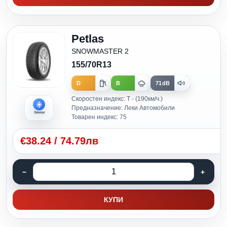
Petlas
SNOWMASTER 2
155/70R13
D
B
71dB
Скоростен индекс: T - (190км/ч.)
Предназначение: Леки Автомобили
Зимни
Товарен индекс: 75
€
38.24
/
74.79лв
КУПИ