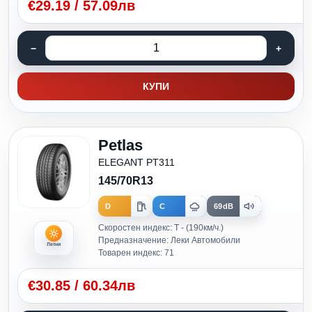
€
29.19
/
57.09лв
КУПИ
Petlas
ELEGANT PT311
145/70R13
D
C
69dB
Скоростен индекс: T - (190км/ч.)
Предназначение: Леки Автомобили
Летни
Товарен индекс: 71
€
30.85
/
60.34лв