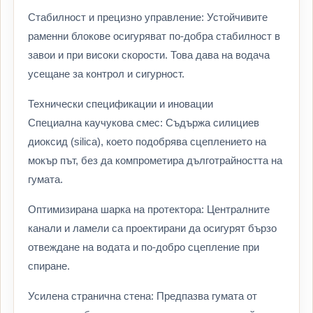
Стабилност и прецизно управление: Устойчивите
раменни блокове осигуряват по-добра стабилност в
завои и при високи скорости. Това дава на водача
усещане за контрол и сигурност.
Технически спецификации и иновации
Специална каучукова смес: Съдържа силициев
диоксид (silica), което подобрява сцеплението на
мокър път, без да компрометира дълготрайността на
гумата.
Оптимизирана шарка на протектора: Централните
канали и ламели са проектирани да осигурят бързо
отвеждане на водата и по-добро сцепление при
спиране.
Усилена странична стена: Предпазва гумата от