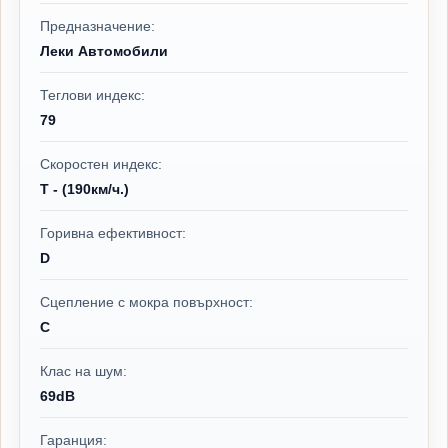
Предназначение:
Леки Автомобили
Теглови индекс:
79
Скоростен индекс:
T - (190км/ч.)
Горивна ефективност:
D
Сцепление с мокра повърхност:
C
Клас на шум:
69dB
Гаранция: