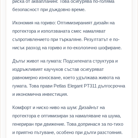
риска от аквапланинг. Това осигурява по-голяма
безопасност при дъждовно време.
Икономия на гориво: Оптимизираният дизайн на
протектора и използваната смес намаляват
съпротивлението при търкаляне. Резултатът е по-
нисък разход на гориво и по-екологично шофиране.
Дълъг живот на гумата: Подсилената структура и
издръжливият каучуков състав осигуряват
равномерно износване, което удължава живота на
гумата. Това прави Petlas Elegant PT311 дългосрочна
и икономична инвестиция.
Комфорт и ниско ниво на шум: Дизайнът на
протектора е оптимизиран за намаляване на шума,
генериран при движение. Това допринася за по-тихо
и приятно пътуване, особено при дълги разстояния.