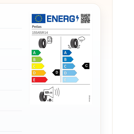
Petlas
155/65R14
C
D
69