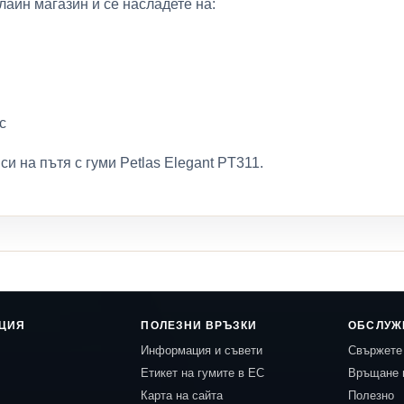
лайн магазин и се насладете на:
с
и на пътя с гуми Petlas Elegant PT311.
ЦИЯ
ПОЛЕЗНИ ВРЪЗКИ
ОБСЛУЖ
Информация и съвети
Свържете 
Етикет на гумите в ЕС
Връщане 
Карта на сайта
Полезно