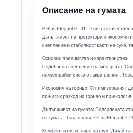
Описание на гумата
Petlas Elegant PT311 е висококачествен
дълъг живот на протектора и икономия н
сцепление и стабилност както на суха, т
Основни предимства и характеристики
Подобрено сцепление на мокър път: Спе
намалявайки риска от аквапланинг. Тов
Икономия на гориво: Оптимизираният ди
по-нисък разход на гориво и по-екологи
Дълъг живот на гумата: Подсилената ст
на гумата. Това прави Petlas Elegant P
Комфорт и ниско ниво на шум: Дизайнът