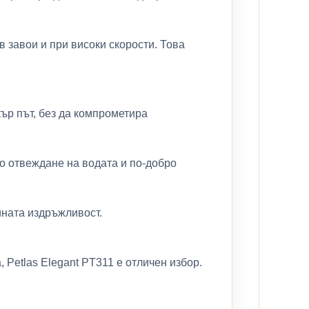
 завои и при високи скорости. Това
ър път, без да компрометира
о отвеждане на водата и по-добро
йната издръжливост.
 Petlas Elegant PT311 е отличен избор.