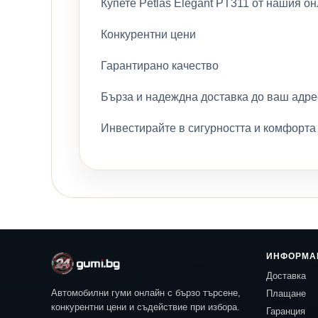
Купете Petlas Elegant PT311 от нашия он
Конкурентни цени
Гарантирано качество
Бърза и надеждна доставка до ваш адре
Инвестирайте в сигурността и комфорта с
ИНФОРМА
Доставка
Автомобилни гуми онлайн с бързо търсене,
Плащане
конкурентни цени и съдействие при избора.
Гаранция