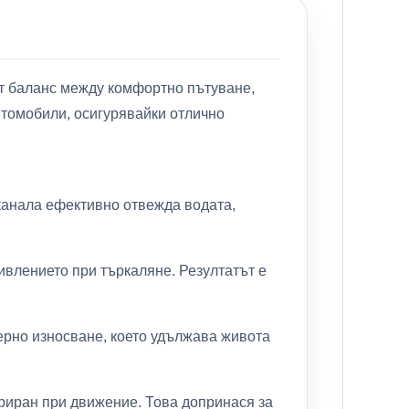
сят баланс между комфортно пътуване,
втомобили, осигурявайки отлично
канала ефективно отвежда водата,
ивлението при търкаляне. Резултатът е
ерно износване, което удължава живота
риран при движение. Това допринася за