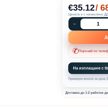
€35.12
/ 
Цената е с начислено ДД
Д
Поръчай по теле
На изплащане с tb
Примерни вноски за цена 27
Доставка до 1-2 работни д