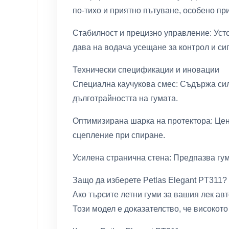
по-тихо и приятно пътуване, особено пр
Стабилност и прецизно управление: Усто
дава на водача усещане за контрол и сиг
Технически спецификации и иновации
Специална каучукова смес: Съдържа сили
дълготрайността на гумата.
Оптимизирана шарка на протектора: Цен
сцепление при спиране.
Усилена странична стена: Предпазва гу
Защо да изберете Petlas Elegant PT311?
Ако търсите летни гуми за вашия лек авт
Този модел е доказателство, че високот