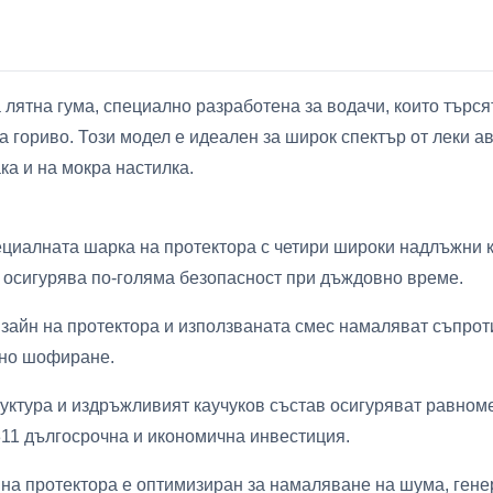
а лятна гума, специално разработена за водачи, които тър
а гориво. Този модел е идеален за широк спектър от леки а
ака и на мокра настилка.
циалната шарка на протектора с четири широки надлъжни 
а осигурява по-голяма безопасност при дъждовно време.
зайн на протектора и използваната смес намаляват съпрот
чно шофиране.
руктура и издръжливият каучуков състав осигуряват равном
T311 дългосрочна и икономична инвестиция.
 на протектора е оптимизиран за намаляване на шума, гене