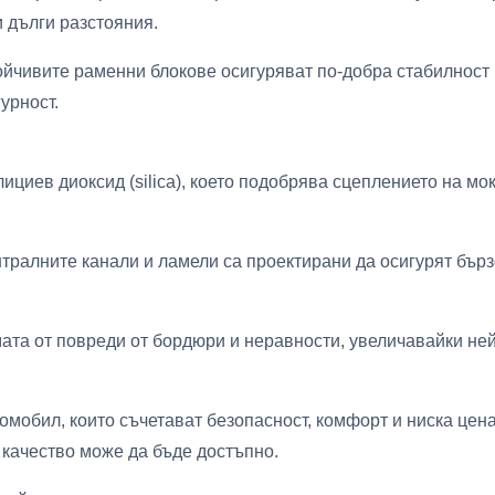
и дълги разстояния.
йчивите раменни блокове осигуряват по-добра стабилност в
урност.
циев диоксид (silica), което подобрява сцеплението на мок
тралните канали и ламели са проектирани да осигурят бърз
мата от повреди от бордюри и неравности, увеличавайки не
омобил, които съчетават безопасност, комфорт и ниска цена,
о качество може да бъде достъпно.