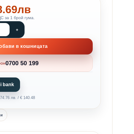
68.69лв
С за 1 брой гума.
обави в кошницата
0700 50 199
фон
i bank
4.76 лв. / € 140.48
ни