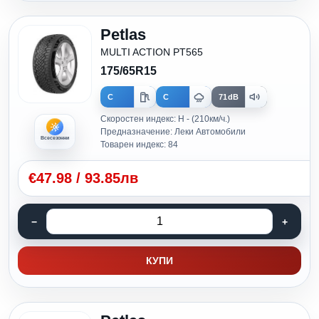
Petlas
MULTI ACTION PT565
175/65R15
C
C
71dB
Скоростен индекс: H - (210км/ч.)
Предназначение: Леки Автомобили
Всесезонни
Товарен индекс: 84
€
47.98
/
93.85лв
КУПИ