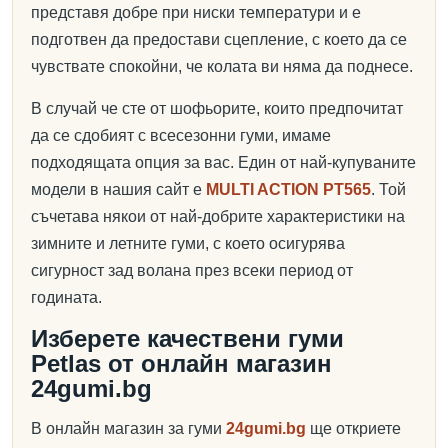
представя добре при ниски температури и е
подготвен да предостави сцепление, с което да се
чувствате спокойни, че колата ви няма да поднесе.
В случай че сте от шофьорите, които предпочитат
да се сдобият с всесезонни гуми, имаме
подходящата опция за вас. Един от най-купуваните
модели в нашия сайт е
MULTI ACTION PT565
. Той
съчетава някои от най-добрите характеристики на
зимните и летните гуми, с което осигурява
сигурност зад волана през всеки период от
годината.
Изберете качествени гуми
Petlas от онлайн магазин
24gumi.bg
В онлайн магазин за гуми
24gumi.bg
ще откриете