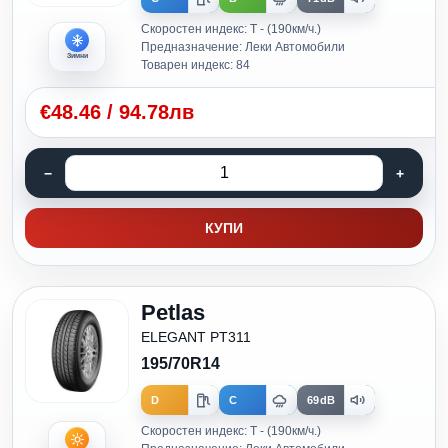
Скоростен индекс: T - (190км/ч.)
Предназначение: Леки Автомобили
Зимни
Товарен индекс: 84
€
48.46
/
94.78лв
КУПИ
Petlas
ELEGANT PT311
195/70R14
D
C
69dB
Скоростен индекс: T - (190км/ч.)