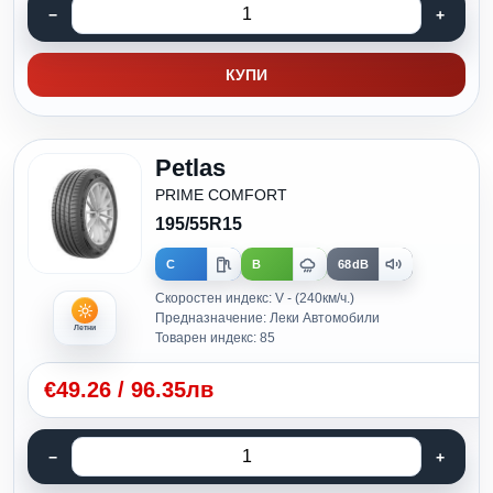
КУПИ
Petlas
PRIME COMFORT
195/55R15
C
B
68dB
Скоростен индекс: V - (240км/ч.)
Предназначение: Леки Автомобили
Летни
Товарен индекс: 85
€
49.26
/
96.35лв