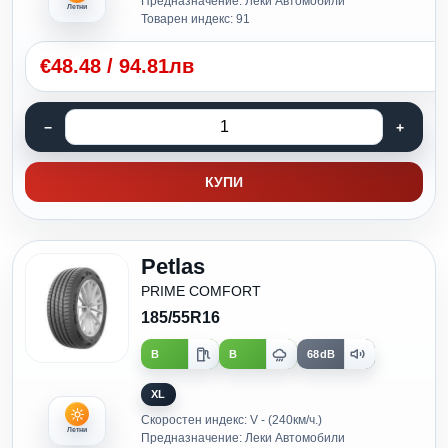
Предназначение: Леки Автомобили
Летни
Товарен индекс: 91
€
48.48
/
94.81лв
КУПИ
Petlas
PRIME COMFORT
185/55R16
B
B
68dB
XL
Скоростен индекс: V - (240км/ч.)
Летни
Предназначение: Леки Автомобили