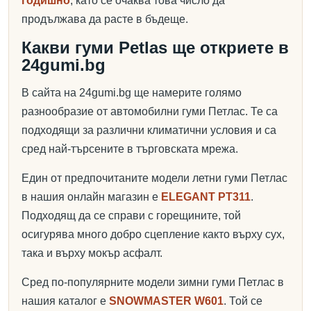
годишно
, като се очаква това число да
продължава да расте в бъдеще.
Какви гуми Petlas ще откриете в
24gumi.bg
В сайта на 24gumi.bg ще намерите голямо
разнообразие от автомобилни гуми Петлас. Те са
подходящи за различни климатични условия и са
сред най-търсените в търговската мрежа.
Един от предпочитаните модели летни гуми Петлас
в нашия онлайн магазин е
ELEGANT PT311
.
Подходящ да се справи с горещините, той
осигурява много добро сцепление както върху сух,
така и върху мокър асфалт.
Сред по-популярните модели зимни гуми Петлас в
нашия каталог е
SNOWMASTER W601
. Той се