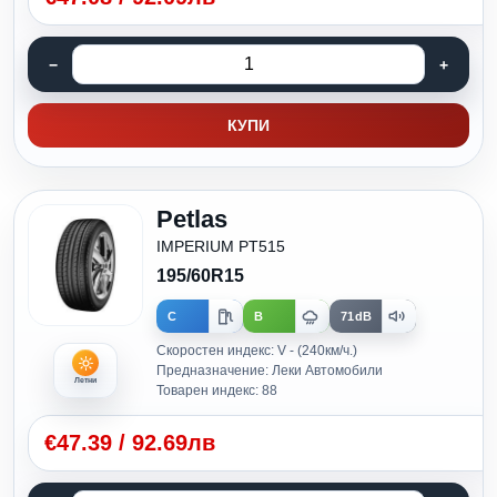
КУПИ
Petlas
IMPERIUM PT515
195/60R15
C
B
71dB
Скоростен индекс: V - (240км/ч.)
Предназначение: Леки Автомобили
Летни
Товарен индекс: 88
€
47.39
/
92.69лв