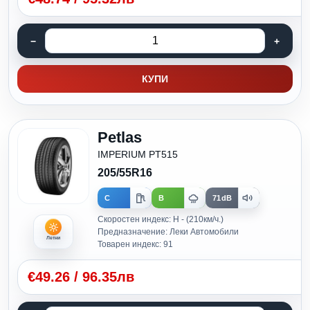
КУПИ
Petlas
IMPERIUM PT515
205/55R16
C
B
71dB
Скоростен индекс: H - (210км/ч.)
Предназначение: Леки Автомобили
Летни
Товарен индекс: 91
€
49.26
/
96.35лв