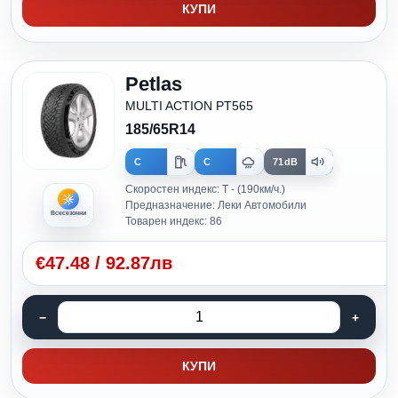
КУПИ
Petlas
MULTI ACTION PT565
185/65R14
C
C
71dB
Скоростен индекс: T - (190км/ч.)
Предназначение: Леки Автомобили
Всесезонни
Товарен индекс: 86
€
47.48
/
92.87лв
КУПИ