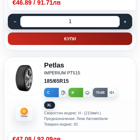
€
46.89
/
91.71лв
КУПИ
Petlas
IMPERIUM PT515
185/65R15
C
B
70dB
XL
Скоростен индекс: H - (210км/ч.)
Летни
Предназначение: Леки Автомобили
Товарен индекс: 92
€
47.08
/
92.09лв