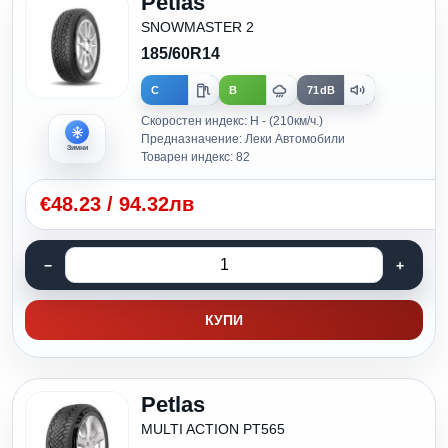
Petlas
SNOWMASTER 2
185/60R14
C
B
71dB
Скоростен индекс: H - (210км/ч.)
Предназначение: Леки Автомобили
Зимни
Товарен индекс: 82
€
48.23
/
94.32лв
КУПИ
Petlas
MULTI ACTION PT565