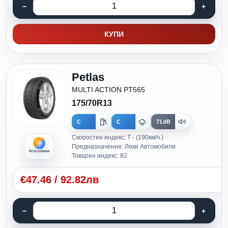
КУПИ
Petlas
MULTI ACTION PT565
175/70R13
C
C
71dB
Скоростен индекс: T - (190км/ч.)
Предназначение: Леки Автомобили
Всесезонни
Товарен индекс: 82
€
47.46
/
92.82лв