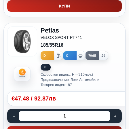
КУПИ
Petlas
VELOX SPORT PT741
185/55R16
D
C
70dB
XL
Скоростен индекс: H - (210км/ч.)
Летни
Предназначение: Леки Автомобили
Товарен индекс: 87
€
47.48
/
92.87лв