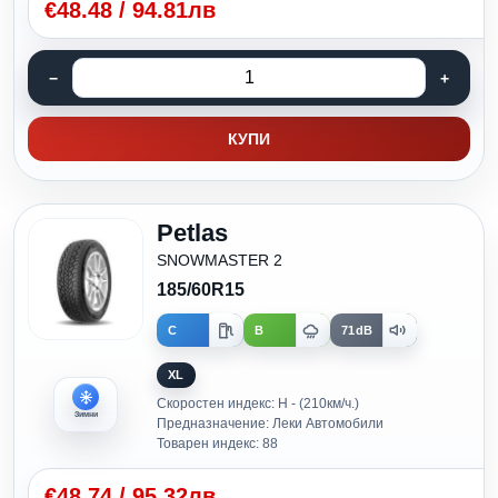
€
48.48
/
94.81лв
КУПИ
Petlas
SNOWMASTER 2
185/60R15
C
B
71dB
XL
Скоростен индекс: H - (210км/ч.)
Зимни
Предназначение: Леки Автомобили
Товарен индекс: 88
€
48.74
/
95.32лв