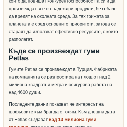
които да повишат конкурентоспособността си и да
произвеждат все по-надеждни продукти, без обаче
да вредят на околната среда. За тях грижата за
планетата е сред основните приоритети, затова се
стараят да използват ефективно ресурсите, с които
разполагат.
Къде се произвеждат гуми
Petlas
Гумите Petlas се произвеждат в Турция. Фабриката
на компанията се разпростира на площ от над 2
милиона квадратни метра и осигурява работа на
над 4600 души.
Последните данни показват, че интересът на
шофьорите към бранда е голям. Към днешна дата
от Petlas създават
над 13 милиона гуми