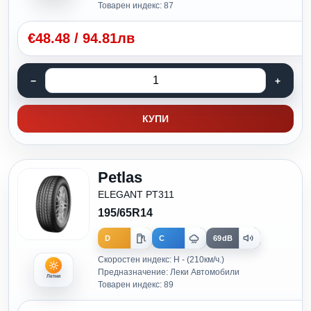
Товарен индекс: 87
€
48.48
/
94.81лв
КУПИ
Petlas
ELEGANT PT311
195/65R14
D
C
69dB
Скоростен индекс: H - (210км/ч.)
Предназначение: Леки Автомобили
Летни
Товарен индекс: 89