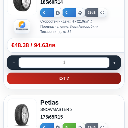
185/60R14
C
C
71dB
Скоростен индекс: H - (210км/ч.)
Предназначение: Леки Автомобили
Всесезонни
Товарен индекс: 82
€
48.38
/
94.63лв
КУПИ
Petlas
SNOWMASTER 2
175/65R15
C
B
71dB