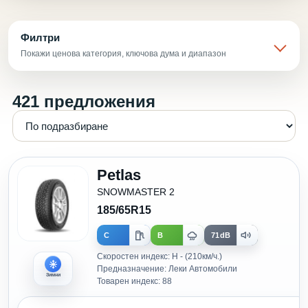
Филтри
Покажи ценова категория, ключова дума и диапазон
421 предложения
Petlas
SNOWMASTER 2
185/65R15
C
B
71dB
Скоростен индекс: H - (210км/ч.)
Предназначение: Леки Автомобили
Зимни
Товарен индекс: 88