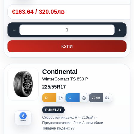
€
163.64
/
320.05лв
КУПИ
Continental
WinterContact TS 850 P
225/55R17
D
C
72dB
RUNFLAT
Скоростен индекс: H - (210км/ч.)
Зимни
Предназначение: Леки Автомобили
Товарен индекс: 97