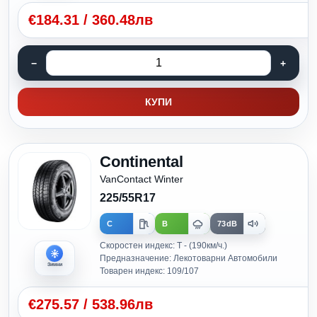
€
184.31
/
360.48лв
КУПИ
Continental
VanContact Winter
225/55R17
C
B
73dB
Скоростен индекс: T - (190км/ч.)
Предназначение: Лекотоварни Автомобили
Зимни
Товарен индекс: 109/107
€
275.57
/
538.96лв