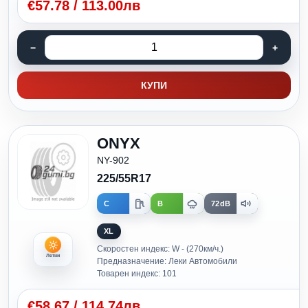
€
57.78
/
113.00лв
КУПИ
ONYX
NY-902
225/55R17
C
B
72dB
XL
Скоростен индекс: W - (270км/ч.)
Летни
Предназначение: Леки Автомобили
Товарен индекс: 101
€
58.67
/
114.74лв