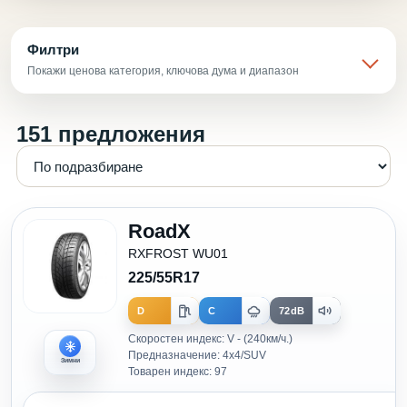
Филтри
Покажи ценова категория, ключова дума и диапазон
151 предложения
RoadX
RXFROST WU01
225/55R17
D
C
72dB
Скоростен индекс: V - (240км/ч.)
Предназначение: 4x4/SUV
Зимни
Товарен индекс: 97