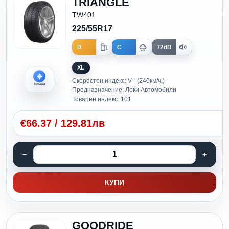
TRIANGLE
TW401
225/55R17
D
C
72dB
XL
Скоростен индекс: V - (240км/ч.)
Зимни
Предназначение: Леки Автомобили
Товарен индекс: 101
€
66.37
/
129.81лв
КУПИ
GOODRIDE