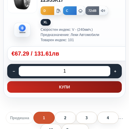
225/55R17
D
C
72dB
XL
Скоростен индекс: V - (240км/ч.)
Зимни
Предназначение: Леки Автомобили
Товарен индекс: 101
€
67.29
/
131.61лв
КУПИ
Предишна
1
2
3
4
...