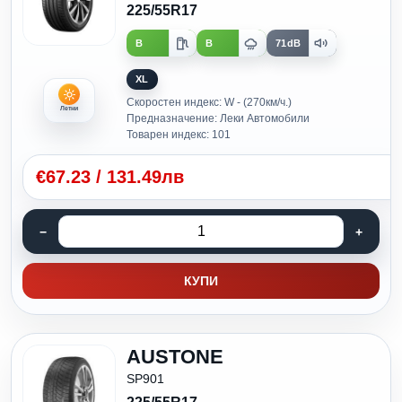
225/55R17
B
B
71dB
XL
Скоростен индекс: W - (270км/ч.)
Летни
Предназначение: Леки Автомобили
Товарен индекс: 101
€
67.23
/
131.49лв
КУПИ
AUSTONE
SP901