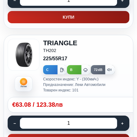
КУПИ
TRIANGLE
TH202
225/55R17
C
B
72dB
Скоростен индекс: Y - (300км/ч.)
Предназначение: Леки Автомобили
Летни
Товарен индекс: 101
€
63.08
/
123.38лв