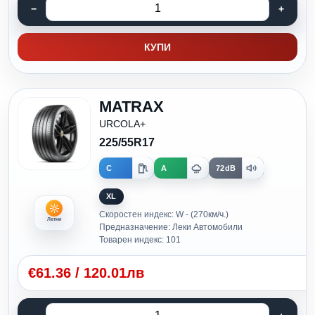
КУПИ
MATRAX
URCOLA+
225/55R17
C
A
72dB
XL
Скоростен индекс: W - (270км/ч.)
Летни
Предназначение: Леки Автомобили
Товарен индекс: 101
€
61.36
/
120.01лв