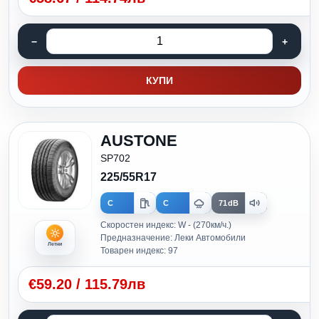
КУПИ
AUSTONE
SP702
225/55R17
C
C
71dB
Скоростен индекс: W - (270км/ч.)
Предназначение: Леки Автомобили
Летни
Товарен индекс: 97
€
59.20
/
115.79лв