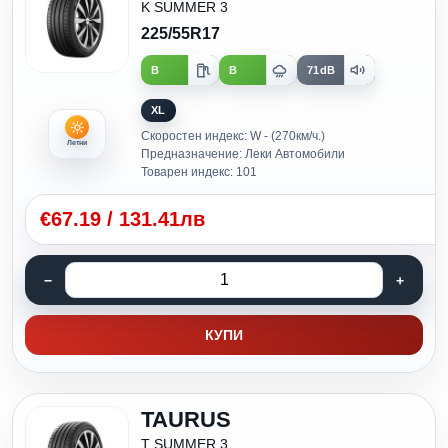
K SUMMER 3
225/55R17
B
B
71dB
XL
Скоростен индекс: W - (270км/ч.)
Летни
Предназначение: Леки Автомобили
Товарен индекс: 101
€
67.19
/
131.41лв
КУПИ
TAURUS
T SUMMER 3