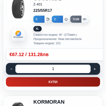
Z-401
225/55R17
C
C
72dB
XL
Скоростен индекс: W - (270км/ч.)
Всесезонни
Предназначение: Леки Автомобили
Товарен индекс: 101
€
67.12
/
131.28лв
КУПИ
KORMORAN