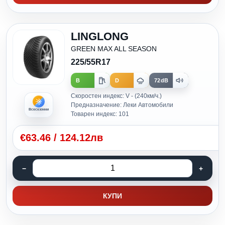
LINGLONG
GREEN MAX ALL SEASON
225/55R17
B
D
72dB
Скоростен индекс: V - (240км/ч.)
Предназначение: Леки Автомобили
Всесезонни
Товарен индекс: 101
€
63.46
/
124.12лв
КУПИ