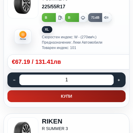
225/55R17
B
B
71dB
XL
Скоростен индекс: W - (270км/ч.)
Летни
Предназначение: Леки Автомобили
Товарен индекс: 101
€
67.19
/
131.41лв
КУПИ
RIKEN
R SUMMER 3