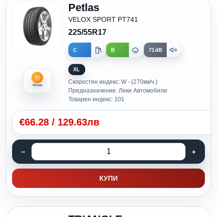
Petlas
VELOX SPORT PT741
225/55R17
C
B
71dB
XL
Скоростен индекс: W - (270км/ч.)
Летни
Предназначение: Леки Автомобили
Товарен индекс: 101
€
66.28
/
129.63лв
КУПИ