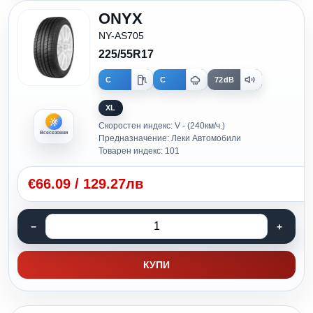
ONYX
NY-AS705
225/55R17
C
C
72dB
XL
Скоростен индекс: V - (240км/ч.)
Всесезонни
Предназначение: Леки Автомобили
Товарен индекс: 101
€
66.09
/
129.27лв
КУПИ