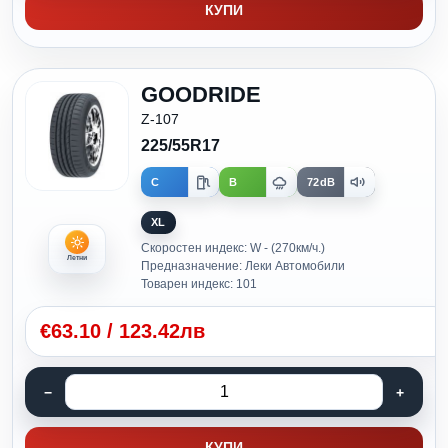
КУПИ
GOODRIDE
Z-107
225/55R17
C
B
72dB
XL
Скоростен индекс: W - (270км/ч.)
Летни
Предназначение: Леки Автомобили
Товарен индекс: 101
€
63.10
/
123.42лв
КУПИ