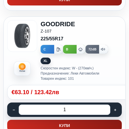
GOODRIDE
Z-107
225/55R17
C
B
72dB
XL
Скоростен индекс: W - (270км/ч.)
Летни
Предназначение: Леки Автомобили
Товарен индекс: 101
€
63.10
/
123.42лв
КУПИ