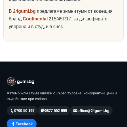
В
24gumi.bg
предлагаме зимни гуми от водещия
бранд
Continental
215/45R17, за да шофирате
уверено и в студ, и в сняг.
Автомобилни гуми онлайн с бързо търсене, конкурентни цени и
съдействие при избора.
0700 50 199
0877 552 999
office@24gumi.bg
Facebook