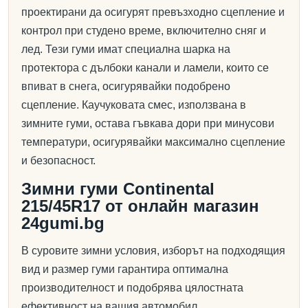
проектирани да осигурят превъзходно сцепление и
контрол при студено време, включително сняг и
лед. Тези гуми имат специална шарка на
протектора с дълбоки канали и ламели, които се
впиват в снега, осигурявайки подобрено
сцепление. Каучуковата смес, използвана в
зимните гуми, остава гъвкава дори при минусови
температури, осигурявайки максимално сцепление
и безопасност.
Зимни гуми Continental
215/45R17 от онлайн магазин
24gumi.bg
В суровите зимни условия, изборът на подходящия
вид и размер гуми гарантира оптимална
производителност и подобрява цялостната
ефективност на вашия автомобил.