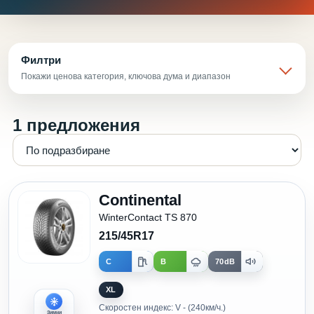
Филтри
Покажи ценова категория, ключова дума и диапазон
1 предложения
Continental
WinterContact TS 870
215/45R17
C
B
70dB
XL
Скоростен индекс: V - (240км/ч.)
Зимни