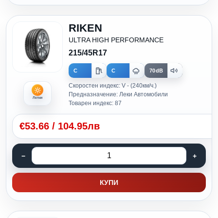
RIKEN
ULTRA HIGH PERFORMANCE
215/45R17
C
C
70dB
Скоростен индекс: V - (240км/ч.)
Предназначение: Леки Автомобили
Летни
Товарен индекс: 87
€
53.66
/
104.95лв
КУПИ