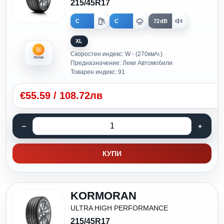
215/45R17
C
C
72dB
XL
Скоростен индекс: W - (270км/ч.)
Летни
Предназначение: Леки Автомобили
Товарен индекс: 91
€
55.59
/
108.72лв
КУПИ
KORMORAN
ULTRA HIGH PERFORMANCE
215/45R17