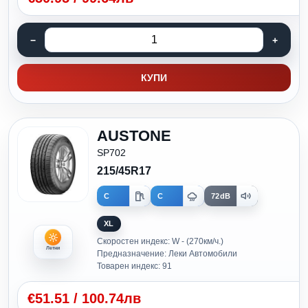
КУПИ
AUSTONE
SP702
215/45R17
C
C
72dB
XL
Скоростен индекс: W - (270км/ч.)
Летни
Предназначение: Леки Автомобили
Товарен индекс: 91
€
51.51
/
100.74лв