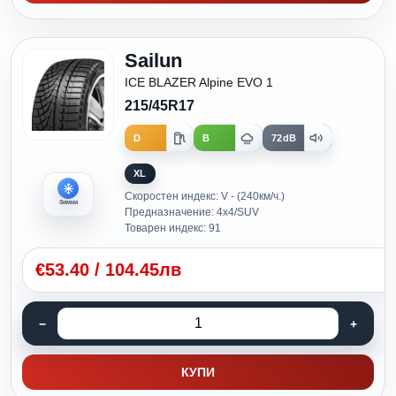
Sailun
ICE BLAZER Alpine EVO 1
215/45R17
D
B
72dB
XL
Скоростен индекс: V - (240км/ч.)
Зимни
Предназначение: 4x4/SUV
Товарен индекс: 91
€
53.40
/
104.45лв
КУПИ