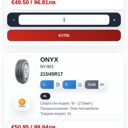
€
49.50
/
96.81лв
КУПИ
ONYX
NY-901
215/45R17
C
C
72dB
XL
Скоростен индекс: W - (270км/ч.)
Летни
Предназначение: Леки Автомобили
Товарен индекс: 91
€
50.95
/
99.64лв