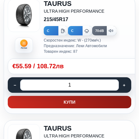
TAURUS
ULTRA HIGH PERFORMANCE
215/45R17
C
C
70dB
Скоростен индекс: W - (270км/ч.)
Предназначение: Леки Автомобили
Летни
Товарен индекс: 87
€
55.59
/
108.72лв
КУПИ
TAURUS
ULTRA HIGH PERFORMANCE