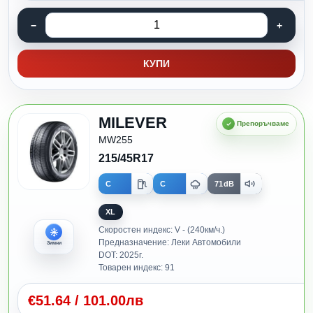
КУПИ
MILEVER
MW255
215/45R17
C
C
71dB
XL
Скоростен индекс: V - (240км/ч.)
Предназначение: Леки Автомобили
Зимни
DOT: 2025г.
Товарен индекс: 91
€
51.64
/
101.00лв