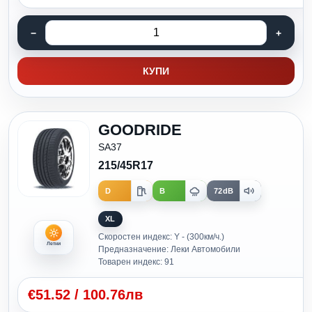
КУПИ
GOODRIDE
SA37
215/45R17
D
B
72dB
XL
Скоростен индекс: Y - (300км/ч.)
Летни
Предназначение: Леки Автомобили
Товарен индекс: 91
€
51.52
/
100.76лв