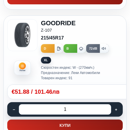
GOODRIDE
Z-107
215/45R17
D
B
72dB
XL
Скоростен индекс: W - (270км/ч.)
Летни
Предназначение: Леки Автомобили
Товарен индекс: 91
€
51.88
/
101.46лв
КУПИ