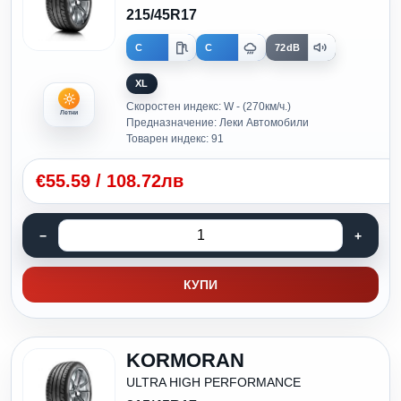
215/45R17
C
C
72dB
XL
Скоростен индекс: W - (270км/ч.)
Летни
Предназначение: Леки Автомобили
Товарен индекс: 91
€
55.59
/
108.72лв
КУПИ
KORMORAN
ULTRA HIGH PERFORMANCE