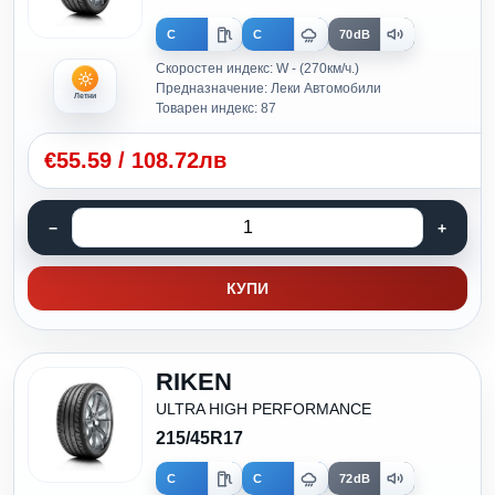
C
C
70dB
Скоростен индекс: W - (270км/ч.)
Предназначение: Леки Автомобили
Летни
Товарен индекс: 87
€
55.59
/
108.72лв
КУПИ
RIKEN
ULTRA HIGH PERFORMANCE
215/45R17
C
C
72dB