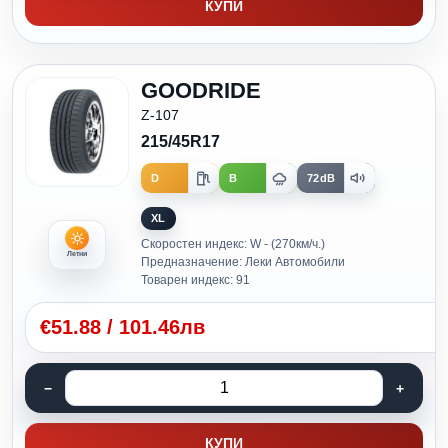
КУПИ
GOODRIDE
Z-107
215/45R17
D
B
72dB
XL
Скоростен индекс: W - (270км/ч.)
Летни
Предназначение: Леки Автомобили
Товарен индекс: 91
€
51.88
/
101.46лв
КУПИ