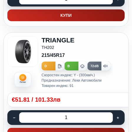
КУПИ
TRIANGLE
TH202
215/45R17
D
B
72dB
Скоростен индекс: Y - (300км/ч.)
Предназначение: Леки Автомобили
Летни
Товарен индекс: 91
€
51.81
/
101.33лв