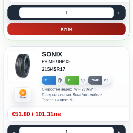
КУПИ
SONIX
PRIME UHP 08
215/45R17
C
B
70dB
Скоростен индекс: W - (270км/ч.)
Предназначение: Леки Автомобили
Летни
Товарен индекс: 91
€
51.80
/
101.31лв