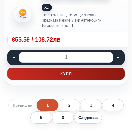
XL
Скоростен индекс: W - (270км/ч.)
Летни
Предназначение: Леки Автомобили
Товарен индекс: 91
€
55.59
/
108.72лв
КУПИ
Предишна
1
2
3
4
5
6
Следваща