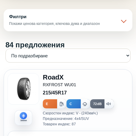
Филтри
Покажи ценова категория, ключова дума и диапазон
84 предложения
RoadX
RXFROST WU01
215/45R17
E
C
72dB
Скоростен индекс: V - (240км/ч.)
Предназначение: 4x4/SUV
Зимни
Товарен индекс: 87