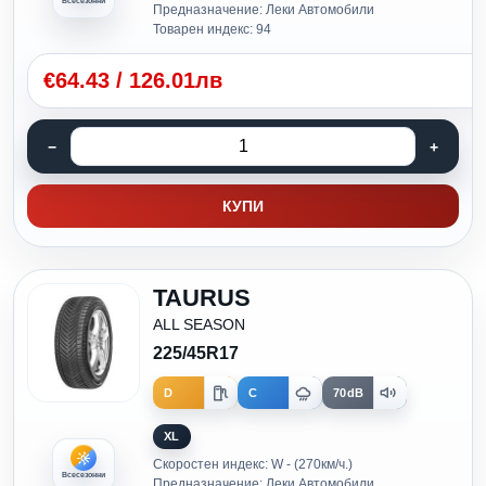
Всесезонни
Предназначение: Леки Автомобили
Товарен индекс: 94
€
64.43
/
126.01лв
КУПИ
TAURUS
ALL SEASON
225/45R17
D
C
70dB
XL
Скоростен индекс: W - (270км/ч.)
Всесезонни
Предназначение: Леки Автомобили