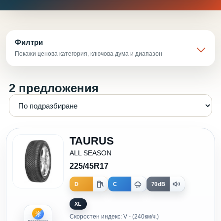
Филтри
Покажи ценова категория, ключова дума и диапазон
2 предложения
TAURUS
ALL SEASON
225/45R17
D
C
70dB
XL
Скоростен индекс: V - (240км/ч.)