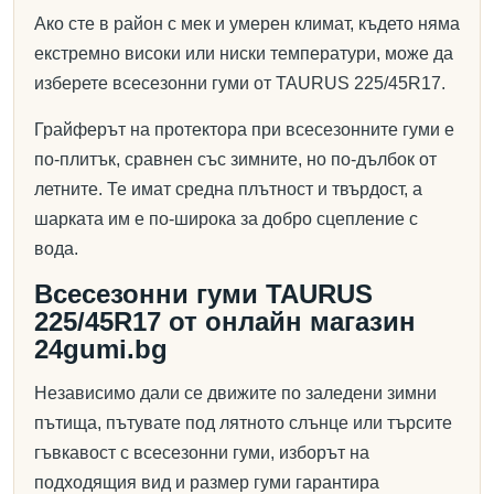
Ако сте в район с мек и умерен климат, където няма
екстремно високи или ниски температури, може да
изберете всесезонни гуми от TAURUS 225/45R17.
Грайферът на протектора при всесезонните гуми е
по-плитък, сравнен със зимните, но по-дълбок от
летните. Те имат средна плътност и твърдост, а
шарката им е по-широка за добро сцепление с
вода.
Всесезонни гуми TAURUS
225/45R17 от онлайн магазин
24gumi.bg
Независимо дали се движите по заледени зимни
пътища, пътувате под лятното слънце или търсите
гъвкавост с всесезонни гуми, изборът на
подходящия вид и размер гуми гарантира