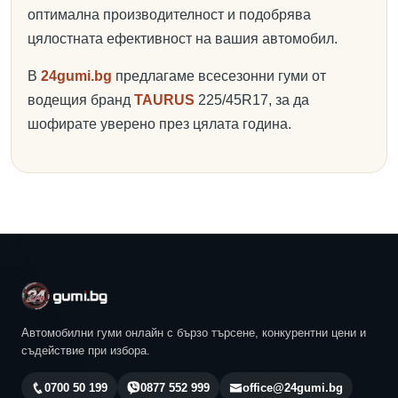
оптимална производителност и подобрява
цялостната ефективност на вашия автомобил.
В
24gumi.bg
предлагаме всесезонни гуми от
водещия бранд
TAURUS
225/45R17, за да
шофирате уверено през цялата година.
Автомобилни гуми онлайн с бързо търсене, конкурентни цени и
съдействие при избора.
0700 50 199
0877 552 999
office@24gumi.bg