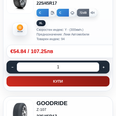
225/45R17
C
C
72dB
XL
Скоростен индекс: Y - (300км/ч.)
Летни
Предназначение: Леки Автомобили
Товарен индекс: 94
€
54.84
/
107.25лв
КУПИ
GOODRIDE
Z-107