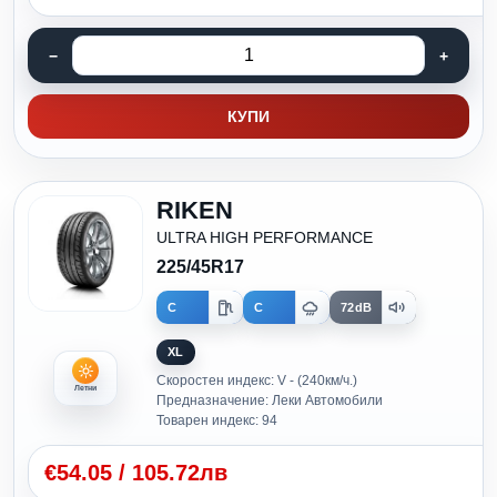
КУПИ
RIKEN
ULTRA HIGH PERFORMANCE
225/45R17
C
C
72dB
XL
Скоростен индекс: V - (240км/ч.)
Летни
Предназначение: Леки Автомобили
Товарен индекс: 94
€
54.05
/
105.72лв