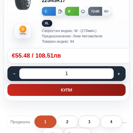
225/45R17
C
B
72dB
XL
Скоростен индекс: W - (270км/ч.)
Летни
Предназначение: Леки Автомобили
Товарен индекс: 94
€
55.48
/
108.51лв
КУПИ
Предишна
1
2
3
4
...