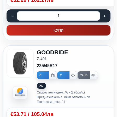
€
52.29
/
102.27лв
КУПИ
GOODRIDE
Z-401
225/45R17
C
C
72dB
XL
Скоростен индекс: W - (270км/ч.)
Всесезонни
Предназначение: Леки Автомобили
Товарен индекс: 94
€
53.71
/
105.04лв