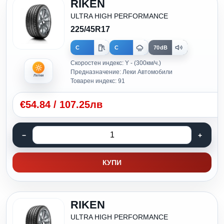
RIKEN
ULTRA HIGH PERFORMANCE
225/45R17
C
C
70dB
Скоростен индекс: Y - (300км/ч.)
Предназначение: Леки Автомобили
Летни
Товарен индекс: 91
€
54.84
/
107.25лв
КУПИ
RIKEN
ULTRA HIGH PERFORMANCE