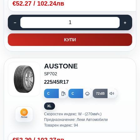
€
52.27
/
102.24лв
КУПИ
AUSTONE
SP702
225/45R17
C
C
72dB
XL
Скоростен индекс: W - (270км/ч.)
Летни
Предназначение: Леки Автомобили
Товарен индекс: 94