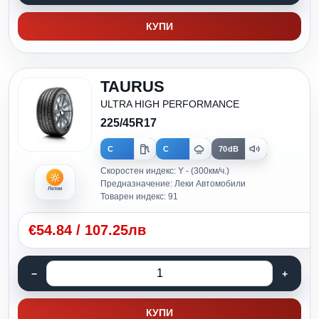
КУПИ
TAURUS
ULTRA HIGH PERFORMANCE
225/45R17
C
C
70dB
Скоростен индекс: Y - (300км/ч.)
Предназначение: Леки Автомобили
Летни
Товарен индекс: 91
€
54.84
/
107.25лв
КУПИ