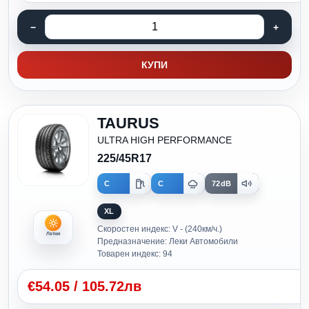
КУПИ
TAURUS
ULTRA HIGH PERFORMANCE
225/45R17
C
C
72dB
XL
Скоростен индекс: V - (240км/ч.)
Летни
Предназначение: Леки Автомобили
Товарен индекс: 94
€
54.05
/
105.72лв