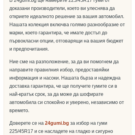
В 24gumi.bg ще намерите 225/45R17 гуми от
доказани производители, което ви улеснява да
откриете идеалното решение за вашия автомобил.
Нашата колекция включва голямо разнообразие от
марки, което гарантира, че имате достъп до
първокласни опции, отговарящи на вашия бюджет
и предпочитания.
Ние сме на разположение, за да ви помогнем да
направите правилния избор, предоставяйки
информация и насоки. Нашата бърза и надеждна
доставка гарантира, че ще получите гумите си в
най-кратък срок, за да може да шофирате
автомобила си спокойно и уверено, независимо от
времето.
Доверете се на
24gumi.bg
за избор на гуми
225/45R17 и се насладете на гладко и сигурно