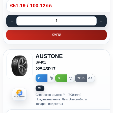
€
51.19
/
100.12лв
КУПИ
AUSTONE
SP401
225/45R17
C
B
72dB
XL
Скоростен индекс: Y - (300км/ч.)
Всесезонни
Предназначение: Леки Автомобили
Товарен индекс: 94