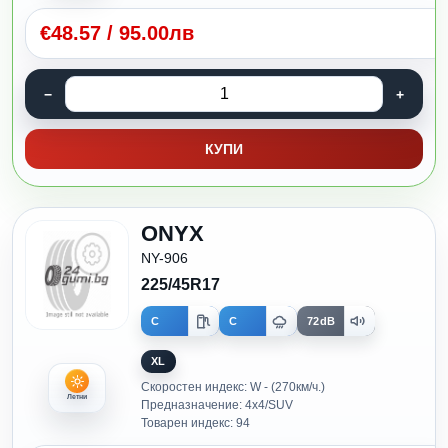
€
48.57
/
95.00лв
КУПИ
ONYX
NY-906
225/45R17
C
C
72dB
XL
Скоростен индекс: W - (270км/ч.)
Летни
Предназначение: 4x4/SUV
Товарен индекс: 94