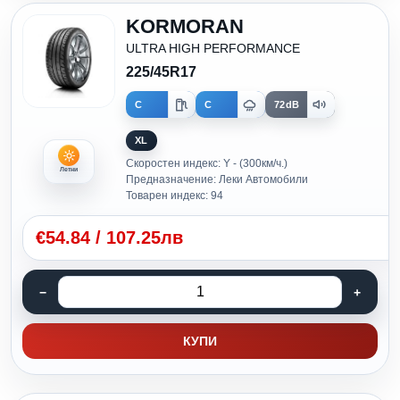
KORMORAN
ULTRA HIGH PERFORMANCE
225/45R17
C
C
72dB
XL
Скоростен индекс: Y - (300км/ч.)
Летни
Предназначение: Леки Автомобили
Товарен индекс: 94
€
54.84
/
107.25лв
КУПИ