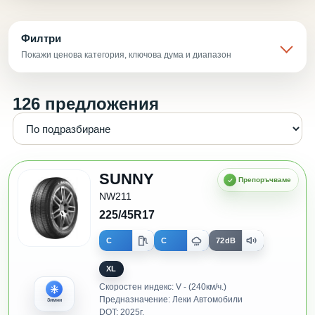
Филтри
Покажи ценова категория, ключова дума и диапазон
126 предложения
SUNNY
NW211
225/45R17
C
C
72dB
XL
Скоростен индекс: V - (240км/ч.)
Предназначение: Леки Автомобили
Зимни
DOT: 2025г.