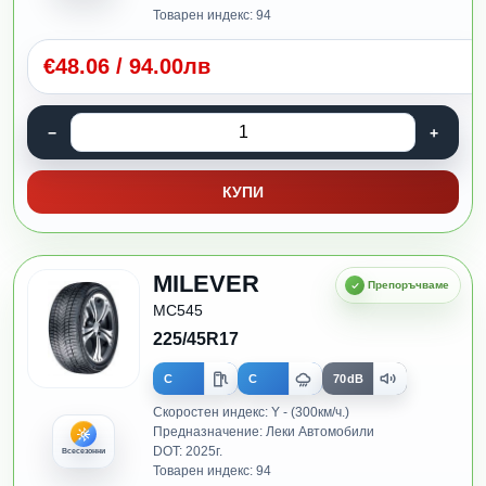
Товарен индекс: 94
€
48.06
/
94.00лв
КУПИ
MILEVER
MC545
225/45R17
C
C
70dB
Скоростен индекс: Y - (300км/ч.)
Предназначение: Леки Автомобили
DOT: 2025г.
Всесезонни
Товарен индекс: 94