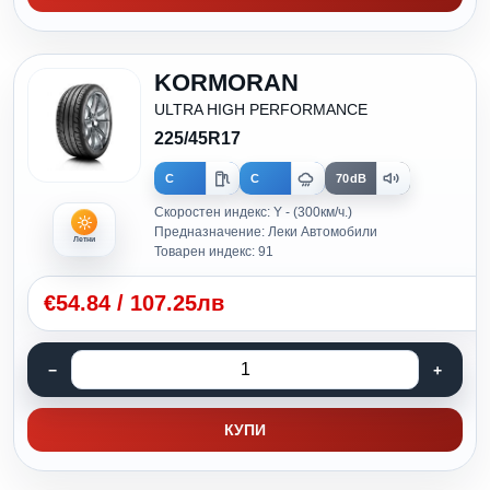
KORMORAN
ULTRA HIGH PERFORMANCE
225/45R17
C
C
70dB
Скоростен индекс: Y - (300км/ч.)
Предназначение: Леки Автомобили
Летни
Товарен индекс: 91
€
54.84
/
107.25лв
КУПИ