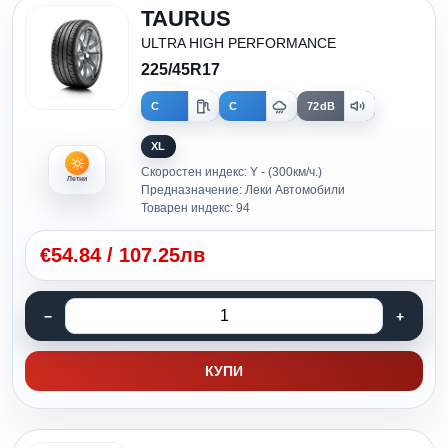
TAURUS
ULTRA HIGH PERFORMANCE
225/45R17
C
C
72dB
XL
Скоростен индекс: Y - (300км/ч.)
Летни
Предназначение: Леки Автомобили
Товарен индекс: 94
€
54.84
/
107.25лв
КУПИ