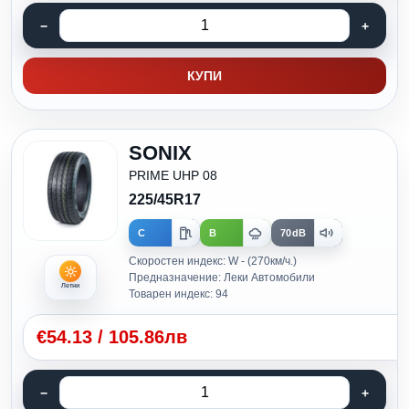
КУПИ
SONIX
PRIME UHP 08
225/45R17
C
B
70dB
Скоростен индекс: W - (270км/ч.)
Предназначение: Леки Автомобили
Летни
Товарен индекс: 94
€
54.13
/
105.86лв