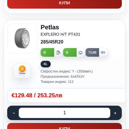
КУПИ
Petlas
EXPLERO H/T PT431
285/45R20
B
B
71dB
XL
Скоростен индекс: Y - (300км/ч.)
Летни
Предназначение: 4x4/SUV
Товарен индекс: 112
€
129.48
/
253.25лв
КУПИ