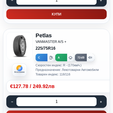
КУПИ
Petlas
VANMASTER A/S +
225/75R16
C
A
72dB
Скоростен индекс: R - (170км/ч.)
Предназначение: Лекотоварни Автомобили
Всесезонни
Товарен индекс: 118/116
€
127.78
/
249.92лв