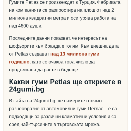
Гумите Petlas се произвеждат в Турция. Фабриката
на компанията се разпростира на площ от над 2
милиона квадратни метра и осигурява работа на
над 4600 души.
Последните данни показват, че интересът на
шофьорите към бранда е голям. Към днешна дата
от Petlas създават
над 13 милиона гуми
годишно
, като се очаква това число да
продължава да расте в бъдеще.
Какви гуми Petlas ще откриете в
24gumi.bg
В сайта на 24gumi.bg ще намерите голямо
разнообразие от автомобилни гуми Петлас. Те са
подходящи за различни климатични условия и са
сред най-търсените в търговската мрежа.