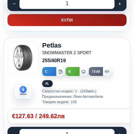
КУПИ
Petlas
SNOWMASTER 2 SPORT
255/40R19
C
B
72dB
XL
Скоростен индекс: V - (240км/ч.)
Зимни
Предназначение: Леки Автомобили
Товарен индекс: 100
€
127.63
/
249.62лв