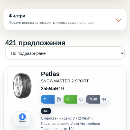
Филтри
Покажи ценова категория, ключова дума и диапазон
421 предложения
Petlas
SNOWMASTER 2 SPORT
255/45R19
C
B
72dB
XL
Скоростен индекс: V - (240км/ч.)
Зимни
Предназначение: Леки Автомобили
Товарен индекс: 104