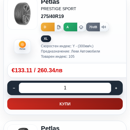
Petlas
PRESTIGE SPORT
275/40R19
D
A
70dB
XL
Скоростен индекс: Y - (300км/ч.)
Летни
Предназначение: Леки Автомобили
Товарен индекс: 105
€
133.11
/
260.34лв
КУПИ
Petlas