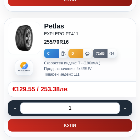
Petlas
EXPLERO PT411
255/70R16
C
D
72dB
Скоростен индекс: T - (190км/ч.)
Предназначение: 4x4/SUV
Всесезонни
Товарен индекс: 111
€
129.55
/
253.38лв
КУПИ