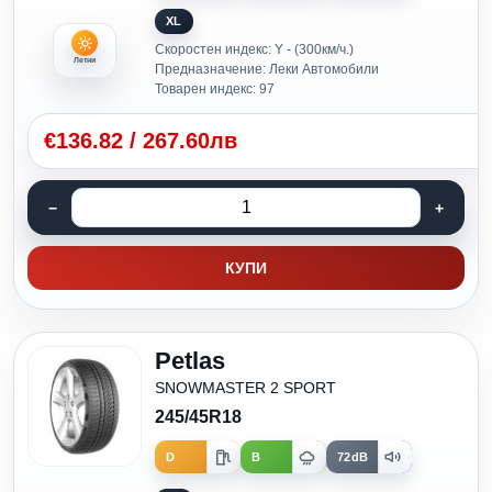
XL
Скоростен индекс: Y - (300км/ч.)
Летни
Предназначение: Леки Автомобили
Товарен индекс: 97
€
136.82
/
267.60лв
КУПИ
Petlas
SNOWMASTER 2 SPORT
245/45R18
D
B
72dB