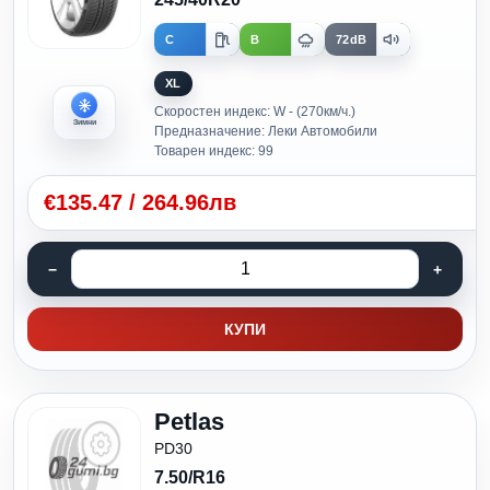
C
B
72dB
XL
Скоростен индекс: W - (270км/ч.)
Зимни
Предназначение: Леки Автомобили
Товарен индекс: 99
€
135.47
/
264.96лв
КУПИ
Petlas
PD30
7.50/R16