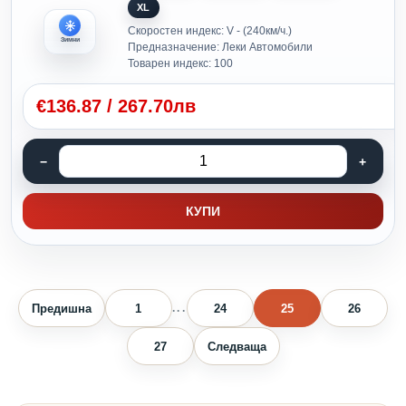
XL
Скоростен индекс: V - (240км/ч.)
Зимни
Предназначение: Леки Автомобили
Товарен индекс: 100
€
136.87
/
267.70лв
КУПИ
Предишна
1
24
25
26
...
27
Следваща