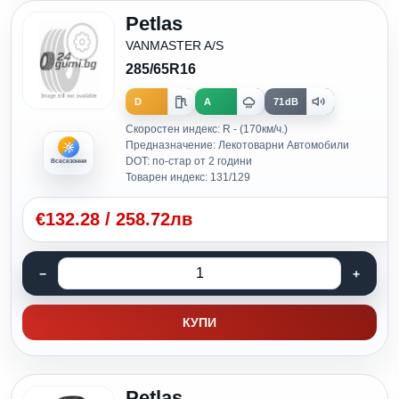
Petlas
VANMASTER A/S
285/65R16
D
A
71dB
Скоростен индекс: R - (170км/ч.)
Предназначение: Лекотоварни Автомобили
DOT: по-стар от 2 години
Всесезонни
Товарен индекс: 131/129
€
132.28
/
258.72лв
КУПИ
Petlas