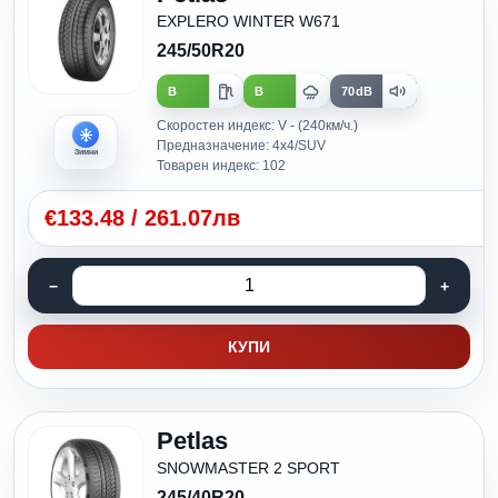
EXPLERO WINTER W671
245/50R20
B
B
70dB
Скоростен индекс: V - (240км/ч.)
Предназначение: 4x4/SUV
Зимни
Товарен индекс: 102
€
133.48
/
261.07лв
КУПИ
Petlas
SNOWMASTER 2 SPORT
245/40R20