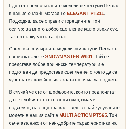
Един от предпочитаните модели летни гуми Петлас
в нашия онлайн магазин е
ELEGANT PT311
.
Подходящ да се справи с горещините, той
осигурява много добро сцепление както върху сух,
така и върху мокър асфалт.
Сред по-популярните модели зимни гуми Петлас в
нашия каталог е
SNOWMASTER W601
. Той се
представя добре при ниски температури и е
подготвен да предостави сцепление, с което да се
чувствате спокойни, че колата ви няма да поднесе.
В случай че сте от шофьорите, които предпочитат
да се сдобият с всесезонни гуми, имаме
подходящата опция за вас. Един от най-купуваните
модели в нашия сайт е
MULTI ACTION PT565
. Той
съчетава някои от най-добрите характеристики на