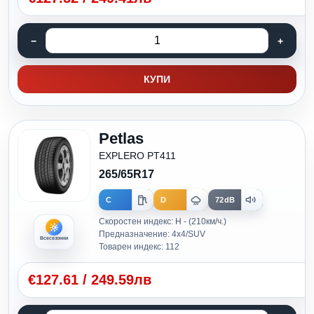
КУПИ
Petlas
EXPLERO PT411
265/65R17
C
D
72dB
Скоростен индекс: H - (210км/ч.)
Предназначение: 4x4/SUV
Всесезонни
Товарен индекс: 112
€
127.61
/
249.59лв