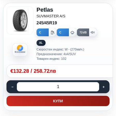
Petlas
SUVMASTER A/S
245/45R19
C
C
72dB
XL
Скоростен индекс: W - (270км/ч.)
Всесезонни
Предназначение: 4x4/SUV
Товарен индекс: 102
€
132.28
/
258.72лв
КУПИ