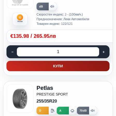
dB
Скоростен индекс: J - (100км/ч.)
Предназначение: Леки Автомобили
Летни
Товарен индекс: 122/121
€
135.98
/
265.95лв
КУПИ
Petlas
PRESTIGE SPORT
255/35R20
D
A
70dB