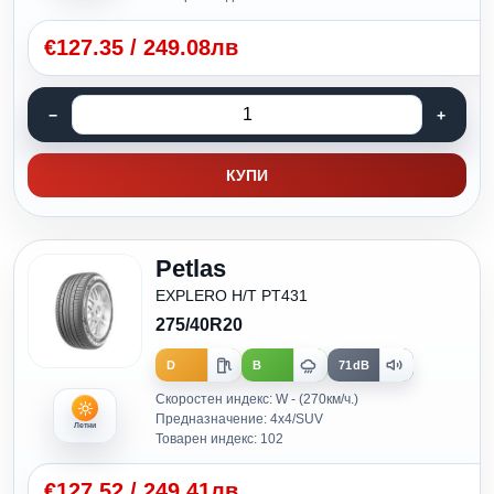
€
127.35
/
249.08лв
КУПИ
Petlas
EXPLERO H/T PT431
275/40R20
D
B
71dB
Скоростен индекс: W - (270км/ч.)
Предназначение: 4x4/SUV
Летни
Товарен индекс: 102
€
127.52
/
249.41лв