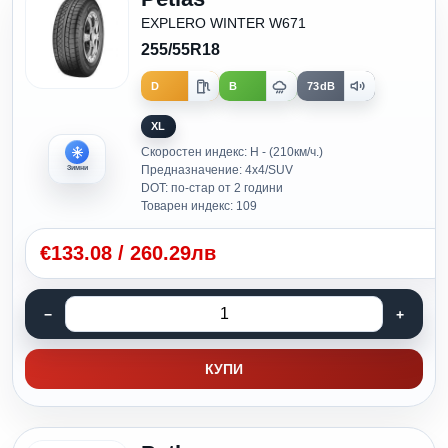
EXPLERO WINTER W671
255/55R18
D
B
73dB
XL
Скоростен индекс: H - (210км/ч.)
Предназначение: 4x4/SUV
Зимни
DOT: по-стар от 2 години
Товарен индекс: 109
€
133.08
/
260.29лв
КУПИ