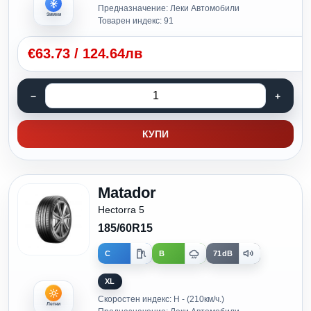
Предназначение: Леки Автомобили
Зимни
Товарен индекс: 91
€
63.73
/
124.64лв
КУПИ
Matador
Hectorra 5
185/60R15
C
B
71dB
XL
Скоростен индекс: H - (210км/ч.)
Летни