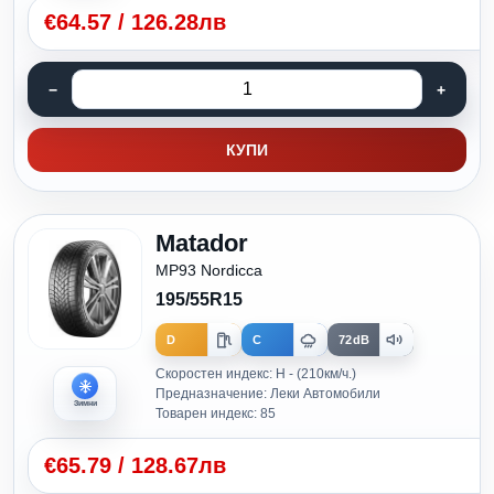
€
64.57
/
126.28лв
КУПИ
Matador
MP93 Nordicca
195/55R15
D
C
72dB
Скоростен индекс: H - (210км/ч.)
Предназначение: Леки Автомобили
Зимни
Товарен индекс: 85
€
65.79
/
128.67лв