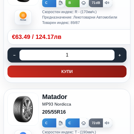
C
B
71dB
Скоростен индекс: R - (170км/ч.)
Предназначение: Лекотоварни Автомобили
Летни
Товарен индекс: 89/87
€
63.49
/
124.17лв
КУПИ
Matador
MP93 Nordicca
205/55R16
C
C
72dB
Скоростен индекс: T - (190км/ч.)