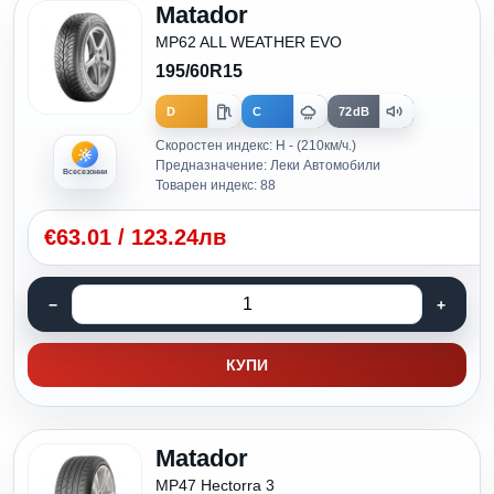
Matador
MP62 ALL WEATHER EVO
195/60R15
D
C
72dB
Скоростен индекс: H - (210км/ч.)
Предназначение: Леки Автомобили
Всесезонни
Товарен индекс: 88
€
63.01
/
123.24лв
КУПИ
Matador
MP47 Hectorra 3