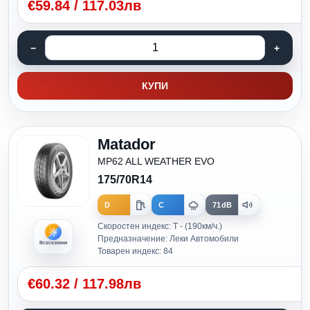
€
59.84
/
117.03лв
КУПИ
Matador
MP62 ALL WEATHER EVO
175/70R14
D
C
71dB
Скоростен индекс: T - (190км/ч.)
Предназначение: Леки Автомобили
Всесезонни
Товарен индекс: 84
€
60.32
/
117.98лв