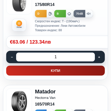
175/80R14
D
B
70dB
Скоростен индекс: T - (190км/ч.)
Предназначение: Леки Автомобили
Летни
Товарен индекс: 88
€
63.06
/
123.34лв
КУПИ
Matador
Hectorra Van
165/70R14