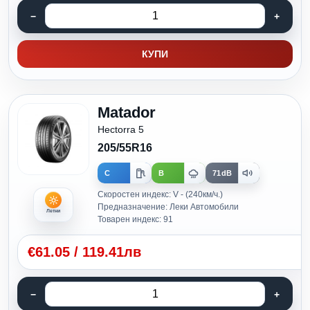
КУПИ
Matador
Hectorra 5
205/55R16
C
B
71dB
Скоростен индекс: V - (240км/ч.)
Предназначение: Леки Автомобили
Летни
Товарен индекс: 91
€
61.05
/
119.41лв