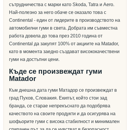
сътрудничества с марки като Skoda, Tatra и Aero.
Най-полезно за него обаче се оказало това с
Continental - един от лидерите в производството на
автомобилни гуми в света. Добрата им съвместна
работа довела до това през 2010 година от
Continental да закупят 100% от акциите на Matador,
като в момента заедно създават висококачествени
гуми на достъпни цени.
Къде се произвеждат гуми
Matador
Към днешна дата гуми Матадор се произвеждат в
град Пухов, Словакия. Екипът, който стои зад
бранда, се старае непрекъснато да подобрява
качеството на своите продукти и да осигурява на
шофьорите гуми с висока стабилност и минимален
спирачен път, за да се чувстват в безопасност,