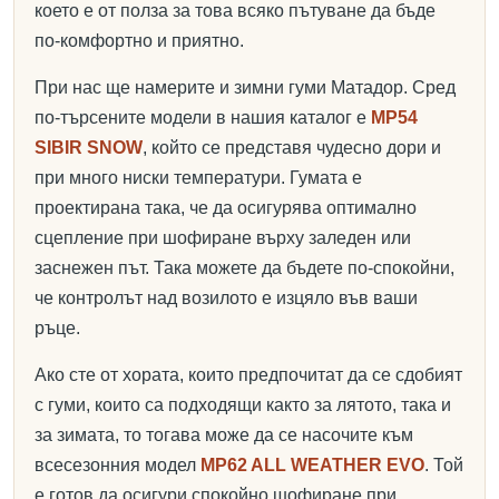
което е от полза за това всяко пътуване да бъде
по-комфортно и приятно.
При нас ще намерите и зимни гуми Матадор. Сред
по-търсените модели в нашия каталог е
MP54
SIBIR SNOW
, който се представя чудесно дори и
при много ниски температури. Гумата е
проектирана така, че да осигурява оптимално
сцепление при шофиране върху заледен или
заснежен път. Така можете да бъдете по-спокойни,
че контролът над возилото е изцяло във ваши
ръце.
Ако сте от хората, които предпочитат да се сдобият
с гуми, които са подходящи както за лятото, така и
за зимата, то тогава може да се насочите към
всесезонния модел
MP62 ALL WEATHER EVO
. Той
е готов да осигури спокойно шофиране при