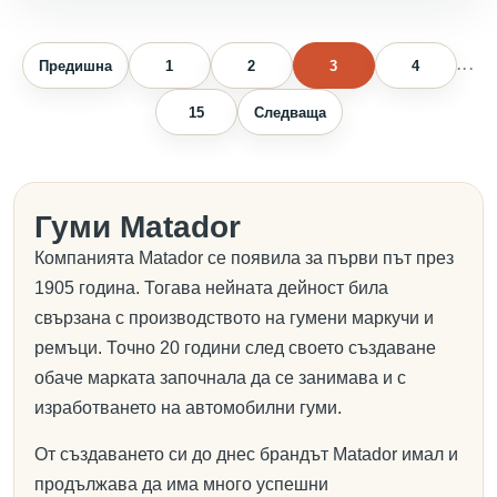
Предишна
1
2
3
4
...
15
Следваща
Гуми Matador
Компанията Matador се появила за първи път през
1905 година. Тогава нейната дейност била
свързана с производството на гумени маркучи и
ремъци. Точно 20 години след своето създаване
обаче марката започнала да се занимава и с
изработването на автомобилни гуми.
От създаването си до днес брандът Matador имал и
продължава да има много успешни