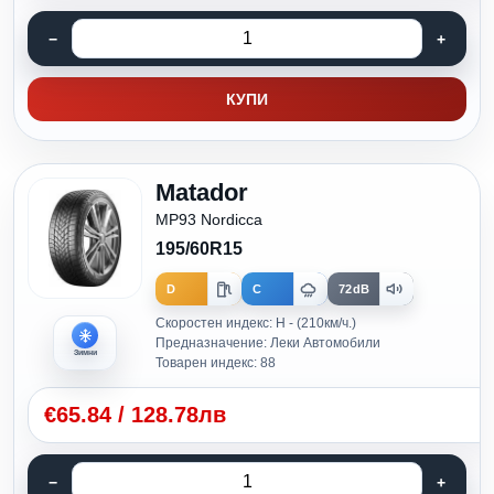
КУПИ
Matador
MP93 Nordicca
195/60R15
D
C
72dB
Скоростен индекс: H - (210км/ч.)
Предназначение: Леки Автомобили
Зимни
Товарен индекс: 88
€
65.84
/
128.78лв