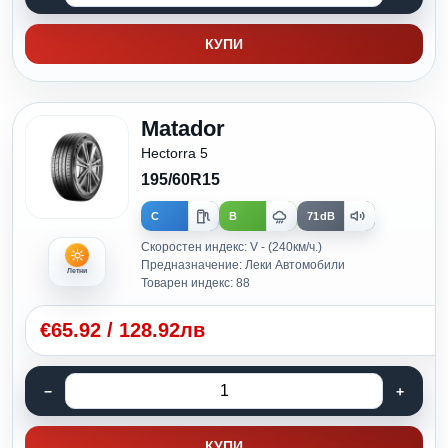
КУПИ
Matador
Hectorra 5
195/60R15
C
B
71dB
Скоростен индекс: V - (240км/ч.)
Предназначение: Леки Автомобили
Летни
Товарен индекс: 88
€
65.92
/
128.92лв
КУПИ