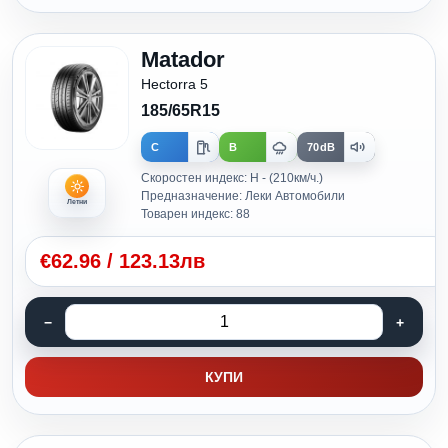
Matador
Hectorra 5
185/65R15
C
B
70dB
Скоростен индекс: H - (210км/ч.)
Предназначение: Леки Автомобили
Летни
Товарен индекс: 88
€
62.96
/
123.13лв
КУПИ