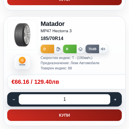
Matador
MP47 Hectorra 3
185/70R14
D
B
70dB
Скоростен индекс: T - (190км/ч.)
Предназначение: Леки Автомобили
Летни
Товарен индекс: 88
€
66.16
/
129.40лв
КУПИ