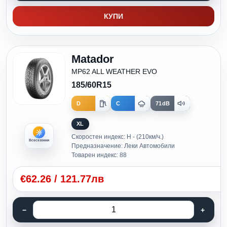
КУПИ
Matador
MP62 ALL WEATHER EVO
185/60R15
D
C
71dB
XL
Скоростен индекс: H - (210км/ч.)
Всесезонни
Предназначение: Леки Автомобили
Товарен индекс: 88
€
62.26
/
121.77лв