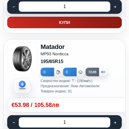
КУПИ
Matador
MP93 Nordicca
195/65R15
C
C
72dB
Скоростен индекс: T - (190км/ч.)
Предназначение: Леки Автомобили
Зимни
Товарен индекс: 91
€
53.98
/
105.58лв