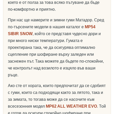
което е от полза за това всяко пътуване да бъде
по-комфортно и приятно.
При нас ще намерите и зимни гуми Матадор. Сред
по-търсените модели в нашия каталог е
MP54
SIBIR SNOW
, който се представя чудесно дори и
при много ниски температури. Гумата е
проектирана така, че да осигурява оптимално
сцепление при шофиране върху заледен или
заснежен път. Така можете да бъдете по-спокойни,
че контролът над возилото е изцяло във ваши
ръце.
Ако сте от хората, които предпочитат да се сдобият
с гуми, които са подходящи както за лятото, така и
за зимата, то тогава може да се насочите към
всесезонния модел
MP62 ALL WEATHER EVO
. Той
е готов да осигури спокойно шофиране при