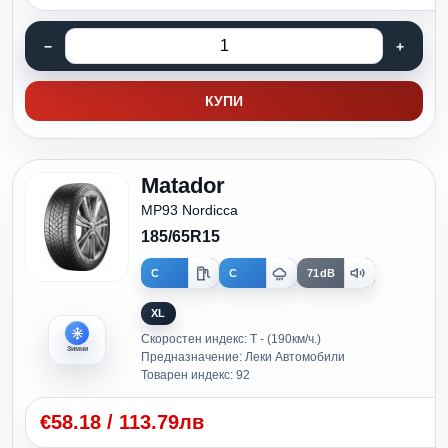
КУПИ
Matador
MP93 Nordicca
185/65R15
C
C
71dB
XL
Скоростен индекс: T - (190км/ч.)
Зимни
Предназначение: Леки Автомобили
Товарен индекс: 92
€
58.18
/
113.79лв