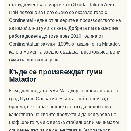
сътрудничества с марки като Skoda, Tatra и Aero.
Най-полезно за него обаче се оказало това с
Continental - един от лидерите в производството на
автомобилни гуми в света. Добрата им съвместна
работа довела до това през 2010 година от
Continental да закупят 100% от акциите на Matador,
като в момента заедно създават висококачествени
гуми на достъпни цени.
Къде се произвеждат гуми
Matador
Към днешна дата гуми Матадор се произвеждат в
град Пухов, Словакия. Екипът, който стои зад
бранда, се старае непрекъснато да подобрява
качеството на своите продукти и да осигурява на
шофьорите гуми с висока стабилност и минимален
спирачен път, за да се чувстват в безопасност,