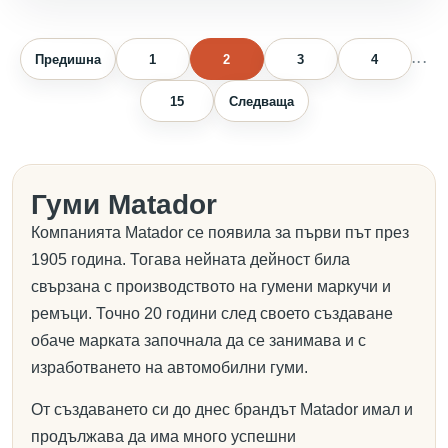
Предишна
1
2
3
4
...
15
Следваща
Гуми Matador
Компанията Matador се появила за първи път през
1905 година. Тогава нейната дейност била
свързана с производството на гумени маркучи и
ремъци. Точно 20 години след своето създаване
обаче марката започнала да се занимава и с
изработването на автомобилни гуми.
От създаването си до днес брандът Matador имал и
продължава да има много успешни