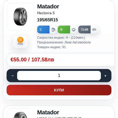
Matador
Hectorra 5
195/65R15
C
B
71dB
Скоростен индекс: H - (210км/ч.)
Предназначение: Леки Автомобили
Летни
Товарен индекс: 91
€
55.00
/
107.58лв
КУПИ
Matador