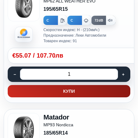
MP62 ALL WEATHER EVO
195/65R15
C
C
72dB
Скоростен индекс: H - (210км/ч.)
Предназначение: Леки Автомобили
Всесезонни
Товарен индекс: 91
€
55.07
/
107.70лв
КУПИ
Matador
MP93 Nordicca
185/65R14