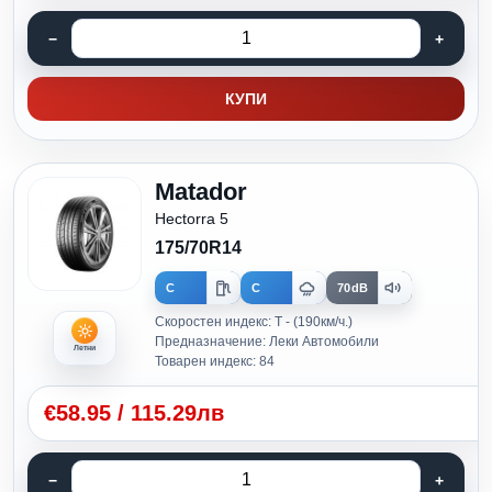
КУПИ
Matador
Hectorra 5
175/70R14
C
C
70dB
Скоростен индекс: T - (190км/ч.)
Предназначение: Леки Автомобили
Летни
Товарен индекс: 84
€
58.95
/
115.29лв