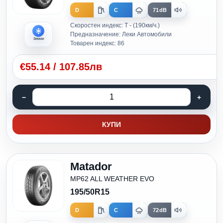
D
C
71dB
Скоростен индекс: T - (190км/ч.)
Предназначение: Леки Автомобили
Зимни
Товарен индекс: 86
€
55.14
/
107.85лв
КУПИ
Matador
MP62 ALL WEATHER EVO
195/50R15
D
C
72dB