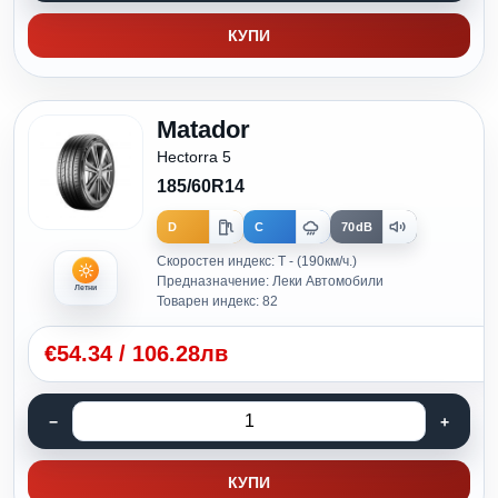
КУПИ
Matador
Hectorra 5
185/60R14
D
C
70dB
Скоростен индекс: T - (190км/ч.)
Предназначение: Леки Автомобили
Летни
Товарен индекс: 82
€
54.34
/
106.28лв
КУПИ