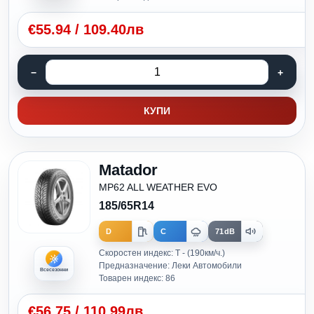
€
55.94
/
109.40лв
КУПИ
Matador
MP62 ALL WEATHER EVO
185/65R14
D
C
71dB
Скоростен индекс: T - (190км/ч.)
Предназначение: Леки Автомобили
Всесезонни
Товарен индекс: 86
€
56.75
/
110.99лв