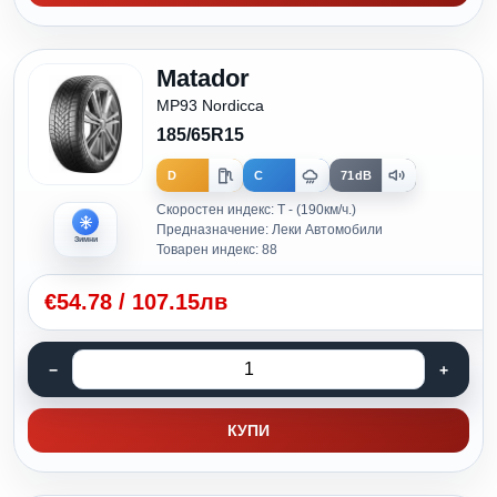
Matador
MP93 Nordicca
185/65R15
D
C
71dB
Скоростен индекс: T - (190км/ч.)
Предназначение: Леки Автомобили
Зимни
Товарен индекс: 88
€
54.78
/
107.15лв
КУПИ