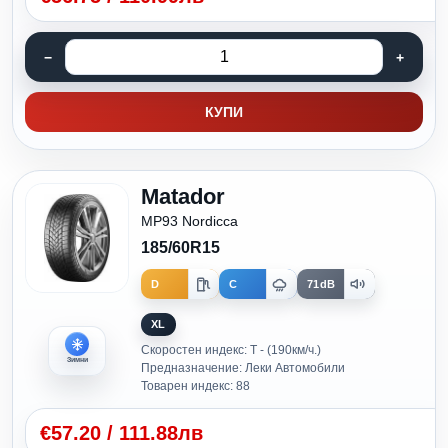
КУПИ
Matador
MP93 Nordicca
185/60R15
D
C
71dB
XL
Скоростен индекс: T - (190км/ч.)
Зимни
Предназначение: Леки Автомобили
Товарен индекс: 88
€
57.20
/
111.88лв