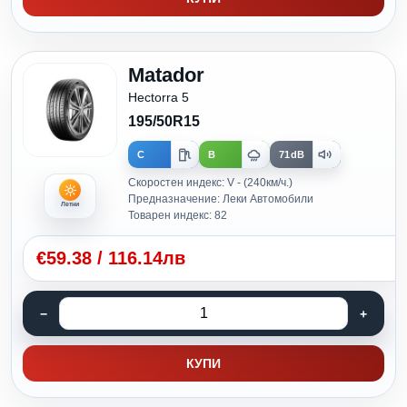
Matador
Hectorra 5
195/50R15
C
B
71dB
Скоростен индекс: V - (240км/ч.)
Предназначение: Леки Автомобили
Летни
Товарен индекс: 82
€
59.38
/
116.14лв
КУПИ