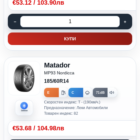
€
53.12
/
103.90лв
КУПИ
Matador
MP93 Nordicca
185/60R14
E
C
71dB
Скоростен индекс: T - (190км/ч.)
Предназначение: Леки Автомобили
Зимни
Товарен индекс: 82
€
53.68
/
104.98лв