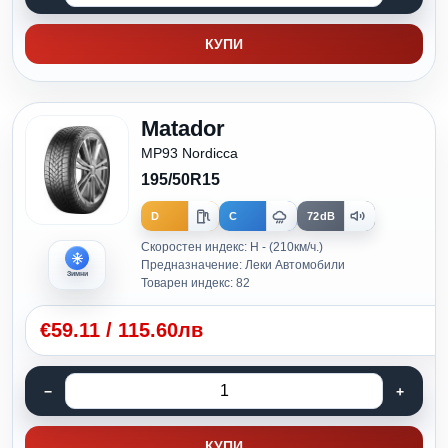
КУПИ
Matador
MP93 Nordicca
195/50R15
D
C
72dB
Скоростен индекс: H - (210км/ч.)
Предназначение: Леки Автомобили
Зимни
Товарен индекс: 82
€
59.11
/
115.60лв
КУПИ