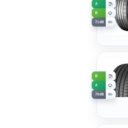
A
B
71dB
B
A
70dB