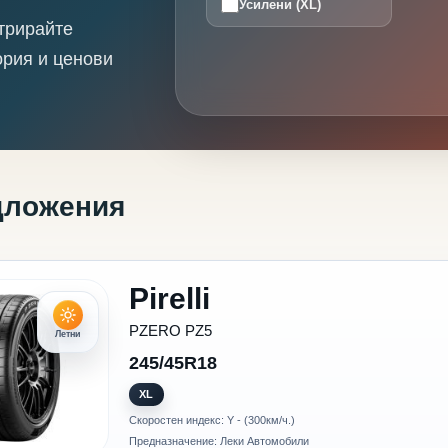
Усилени (XL)
трирайте
ория и ценови
дложения
Pirelli
PZERO PZ5
Летни
245/45R18
XL
Скоростен индекс: Y - (300км/ч.)
Предназначение: Леки Автомобили