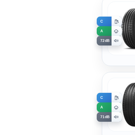
C
A
72dB
C
A
71dB