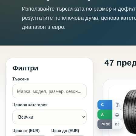
Използвайте търсачката по размер и дофил
резултатите по ключова дума, ценова катег
диапазон в евро.
47 пре
Филтри
Търсене
C
Ценова категория
A
70dB
Цена от (EUR)
Цена до (EUR)