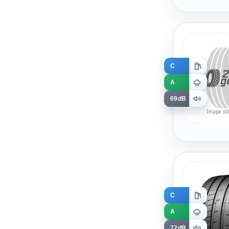
C
A
69dB
C
A
72dB