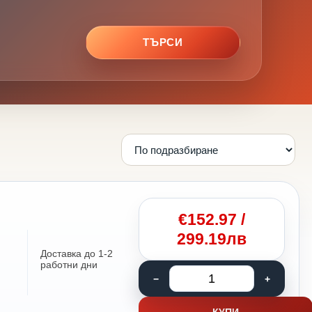
ТЪРСИ
€
152.97
/
299.19лв
Доставка до 1-2
работни дни
КУПИ