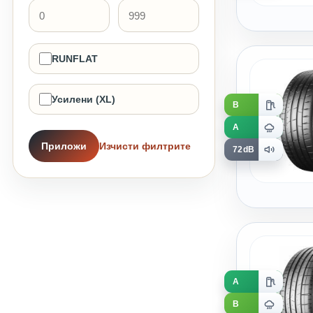
RUNFLAT
Усилени (XL)
B
A
Приложи
Изчисти филтрите
72dB
A
B