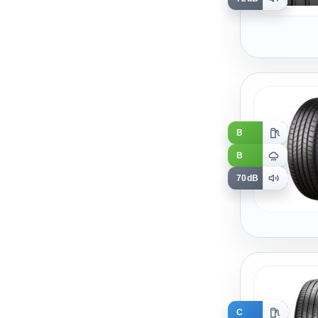
B
B
70dB
C