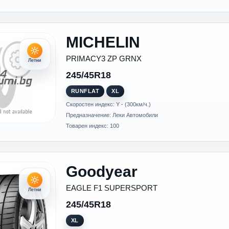
MICHELIN
PRIMACY3 ZP GRNX
Летни
245/45R18
RUNFLAT
XL
Скоростен индекс: Y - (300км/ч.)
Предназначение: Леки Автомобили
Товарен индекс: 100
Goodyear
EAGLE F1 SUPERSPORT
Летни
245/45R18
XL