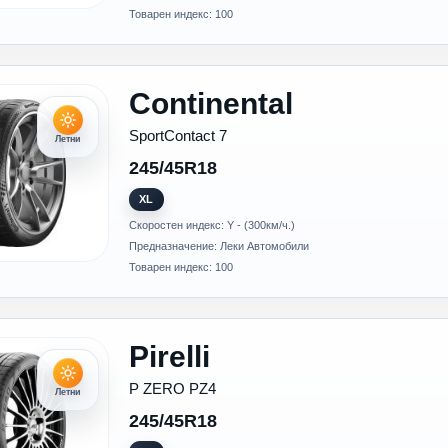
Товарен индекс: 100
Continental
SportContact 7
Летни
245/45R18
XL
Скоростен индекс: Y - (300км/ч.)
Предназначение: Леки Автомобили
Товарен индекс: 100
Pirelli
P ZERO PZ4
Летни
245/45R18