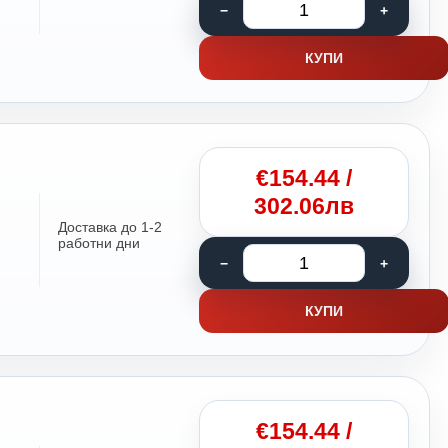
КУПИ
€
154.44
/
302.06лв
Доставка до 1-2
работни дни
КУПИ
€
154.44
/