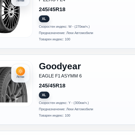
Летни
245/45R18
XL
Скоростен индекс: W - (270км/ч.)
Предназначение: Леки Автомобили
Товарен индекс: 100
Goodyear
EAGLE F1 ASYMM 6
Летни
245/45R18
XL
Скоростен индекс: Y - (300км/ч.)
Предназначение: Леки Автомобили
Товарен индекс: 100