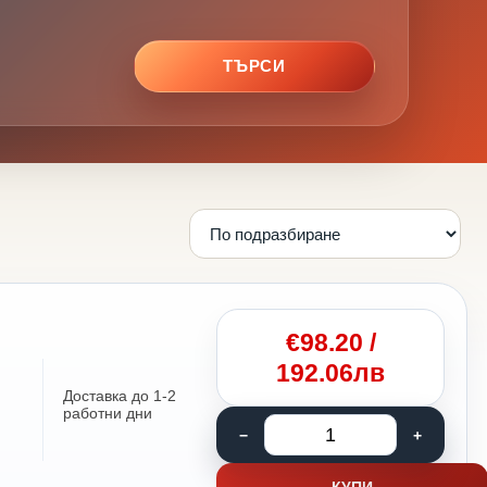
ТЪРСИ
€
98.20
/
192.06лв
Доставка до 1-2
работни дни
КУПИ