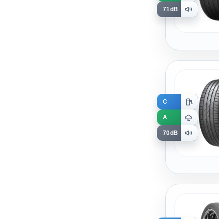
71dB
C
A
70dB