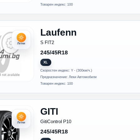
Товарен индекс: 100
Laufenn
S FIT2
Летни
245/45R18
XL
Скоростен индекс: Y - (300км/ч.)
Предназначение: Леки Автомобили
Товарен индекс: 100
GITI
GitiControl P10
Летни
245/45R18