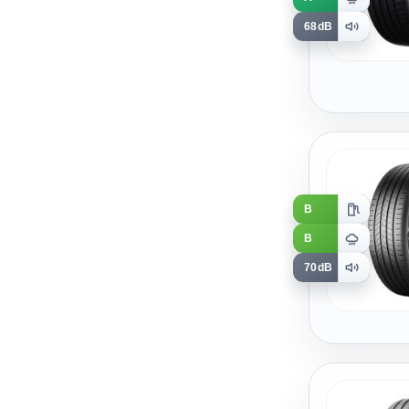
68dB
B
B
70dB