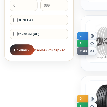
RUNFLAT
Усилени (XL)
C
A
Приложи
Изчисти филтрите
71dB
D
A