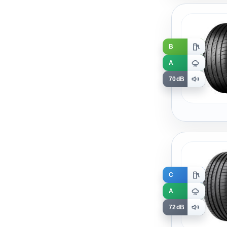
B
A
70dB
C
A
72dB