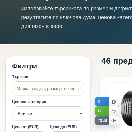
Използвайте търсачката по размер и дофил
резултатите по ключова дума, ценова катег
диапазон в евро.
46 пре
Филтри
Търсене
C
Ценова категория
B
72dB
Цена от (EUR)
Цена до (EUR)