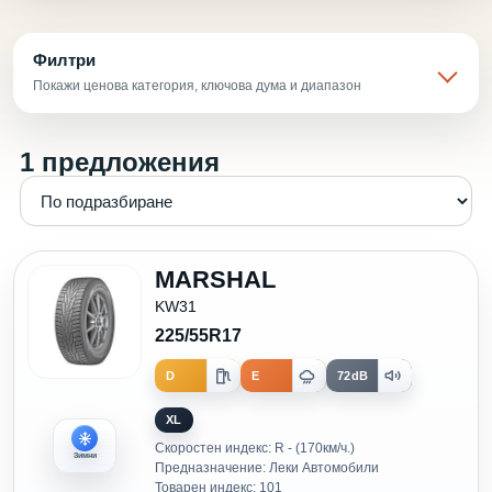
Филтри
Покажи ценова категория, ключова дума и диапазон
1 предложения
MARSHAL
KW31
225/55R17
D
E
72dB
XL
Скоростен индекс: R - (170км/ч.)
Зимни
Предназначение: Леки Автомобили
Товарен индекс: 101