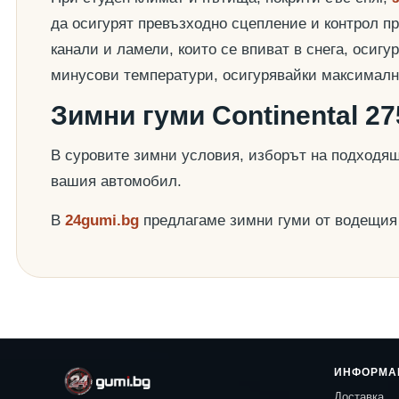
да осигурят превъзходно сцепление и контрол пр
канали и ламели, които се впиват в снега, осиг
минусови температури, осигурявайки максималн
Зимни гуми Continental 2
В суровите зимни условия, изборът на подходящ
вашия автомобил.
В
24gumi.bg
предлагаме зимни гуми от водещи
ИНФОРМА
Доставка