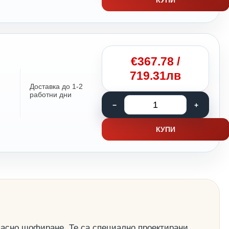
€
367.78
/
719.31лв
Доставка до 1-2
работни дни
КУПИ
пасно шофиране. Те са специално проектирани