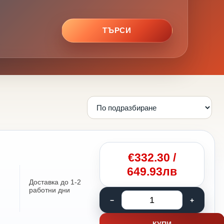
ТЪРСИ
€
332.30
/
649.93лв
Доставка до 1-2
работни дни
КУПИ