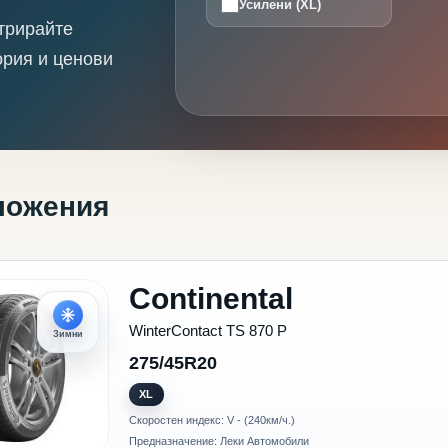
Усилени (XL)
трирайте
ория и ценови
ложения
Continental
WinterContact TS 870 P
Зимни
275/45R20
XL
Скоростен индекс: V - (240км/ч.)
Предназначение: Леки Автомобили