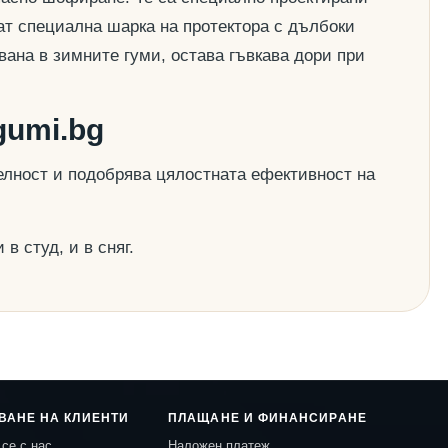
ат специална шарка на протектора с дълбоки
вана в зимните гуми, остава гъвкава дори при
gumi.bg
елност и подобрява цялостната ефективност на
в студ, и в сняг.
ВАНЕ НА КЛИЕНТИ
ПЛАЩАНЕ И ФИНАНСИРАНЕ
се с нас
Наложен платеж