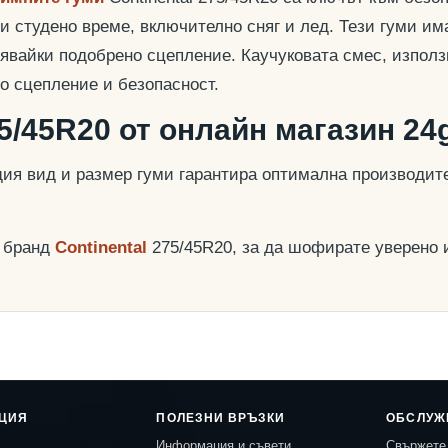
и студено време, включително сняг и лед. Тези гуми им
урявайки подобрено сцепление. Каучуковата смес, използ
о сцепление и безопасност.
75/45R20 от онлайн магазин 24
ия вид и размер гуми гарантира оптимална производит
я бранд
Continental
275/45R20, за да шофирате уверено и 
ЦИЯ
ПОЛЕЗНИ ВРЪЗКИ
ОБСЛУЖ
Информация и съвети
Свържете 