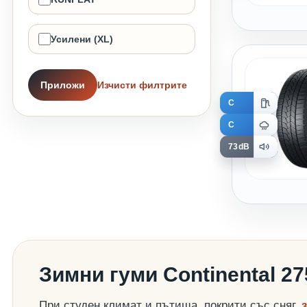
Усилени (XL)
Приложи
Изчисти филтрите
C
C
73dB
Зимни гуми Continental 2
При студен климат и пътища, покрити със сняг,