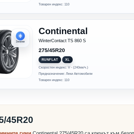
Товарен индекс: 110
Continental
WinterContact TS 860 S
Зимни
275/45R20
RUNFLAT
XL
Скоростен индекс: V - (240км/ч.)
Предназначение: Леки Автомобили
Товарен индекс: 110
75/45R20
зимните гуми
Continental 275/45R20 са ключът към безо