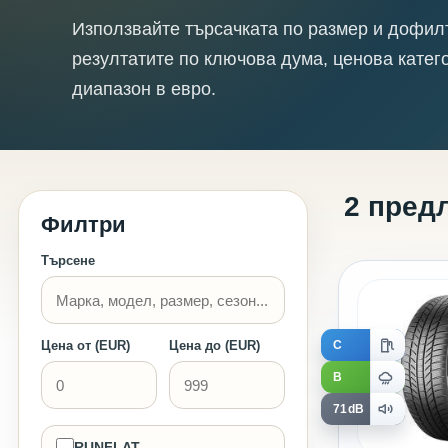
Използвайте търсачката по размер и дофил
резултатите по ключова дума, ценова катег
диапазон в евро.
2 пред
Филтри
Търсене
C
Цена от (EUR)
Цена до (EUR)
B
71dB
RUNFLAT