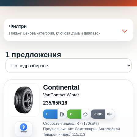
Филтри
Покажи ценова категория, ключова дума и диапазон
1 предложения
Continental
VanContact Winter
235/65R16
C
B
73dB
Скоростен индекс: R - (170км/ч.)
Предназначение: Лекотоварни Автомобили
Зимни
Товарен индекс: 115/113