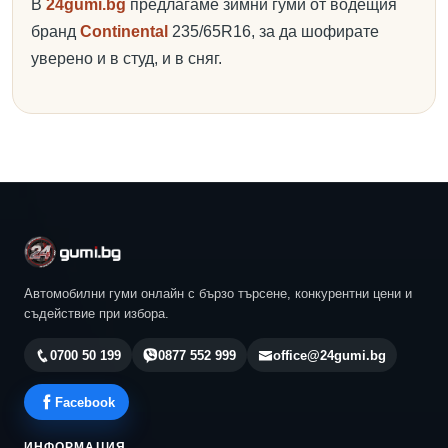
В
24gumi.bg
предлагаме зимни гуми от водещия
бранд
Continental
235/65R16, за да шофирате
уверено и в студ, и в сняг.
Автомобилни гуми онлайн с бързо търсене, конкурентни цени и
съдействие при избора.
0700 50 199
0877 552 999
office@24gumi.bg
Facebook
ИНФОРМАЦИЯ