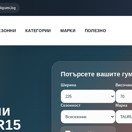
4gumi.bg
ЕЗОННИ
КАТЕГОРИИ
МАРКИ
ПОЛЕЗНО
Потърсете вашите гу
Ширина
Височин
ми
Сезонност
Марка
R15