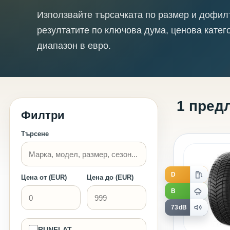
Използвайте търсачката по размер и дофил
резултатите по ключова дума, ценова катег
диапазон в евро.
1 пред
Филтри
Търсене
D
Цена от (EUR)
Цена до (EUR)
B
73dB
RUNFLAT