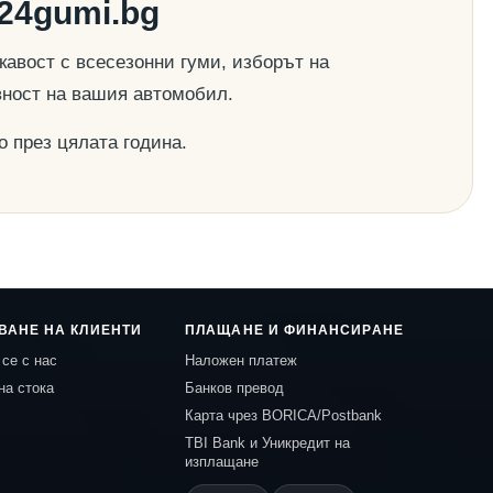
24gumi.bg
авост с всесезонни гуми, изборът на
вност на вашия автомобил.
о през цялата година.
ВАНЕ НА КЛИЕНТИ
ПЛАЩАНЕ И ФИНАНСИРАНЕ
се с нас
Наложен платеж
на стока
Банков превод
Карта чрез BORICA/Postbank
TBI Bank и Уникредит на
изплащане