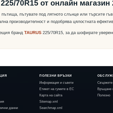
225/70R15 от онлайн магазин 
пътища, пътувате под лятното слънце или търсите гъвк
ална производителност и подобрява цялостната ефекти
дещия бранд
TAURUS
225/70R15, за да шофирате уверен
ЦИЯ
ПОЛЕЗНИ ВРЪЗКИ
ОБСЛУЖ
Информация и съвети
Свържете 
Етикет на гумите в ЕС
Връщане 
Карта на сайта
Полезно
вия
Sitemap.xml
лични данни
Searchmap.xml