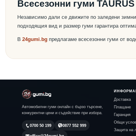
Всесезонни гуми TAURUS 
Независимо дали се движите по заледени зимни 
подходящия вид и размер гуми гарантира оптим
В
24gumi.bg
предлагаме всесезонни гуми от во
ИНФОРМА
Доставка
Автомобилни гуми онлайн с бързо търсене,
Плащане
конкурентни цени и съдействие при избора.
Гаранция
Общи усло
0700 50 199
0877 552 999
Защита на 
office@24gumi.bg