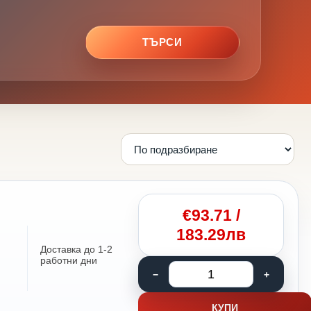
ТЪРСИ
€
93.71
/
183.29лв
Доставка до 1-2
работни дни
КУПИ