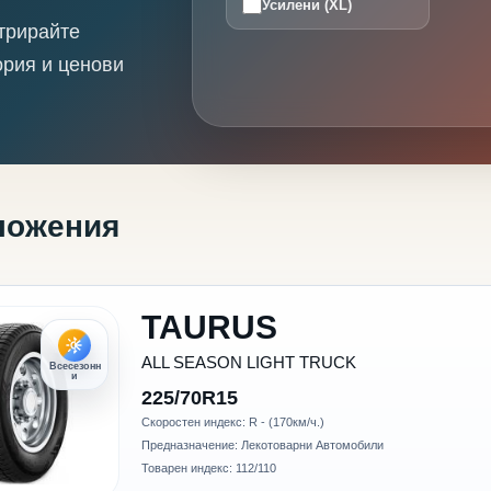
Усилени (XL)
трирайте
ория и ценови
ложения
TAURUS
ALL SEASON LIGHT TRUCK
Всесезонн
и
225/70R15
Скоростен индекс: R - (170км/ч.)
Предназначение: Лекотоварни Автомобили
Товарен индекс: 112/110