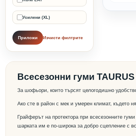
Усилени (XL)
Приложи
Изчисти филтрите
Всесезонни гуми TAURUS 
За шофьори, които търсят целогодишно удобств
Ако сте в район с мек и умерен климат, където 
Грайферът на протектора при всесезонните гуми 
шарката им е по-широка за добро сцепление с в