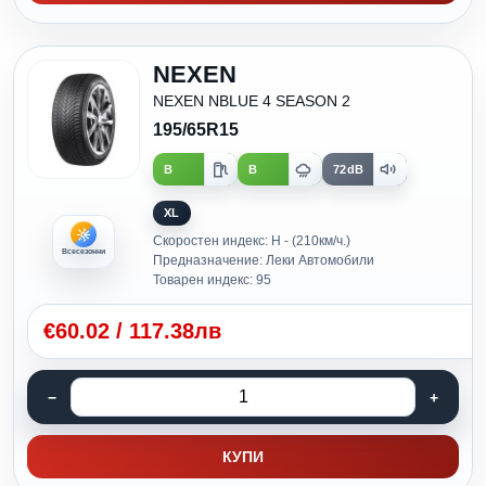
NEXEN
NEXEN NBLUE 4 SEASON 2
195/65R15
B
B
72dB
XL
Скоростен индекс: H - (210км/ч.)
Всесезонни
Предназначение: Леки Автомобили
Товарен индекс: 95
€
60.02
/
117.38лв
КУПИ