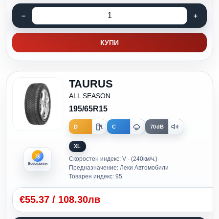
КУПИ
TAURUS
ALL SEASON
195/65R15
D
C
70dB
XL
Скоростен индекс: V - (240км/ч.)
Всесезонни
Предназначение: Леки Автомобили
Товарен индекс: 95
€
55.37
/
108.30лв