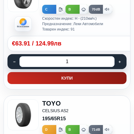
C
B
70dB
Скоростен индекс: H - (210км/ч.)
Предназначение: Леки Автомобили
Всесезонни
Товарен индекс: 91
€
63.91
/
124.99лв
КУПИ
TOYO
CELSIUS AS2
195/65R15
D
B
71dB