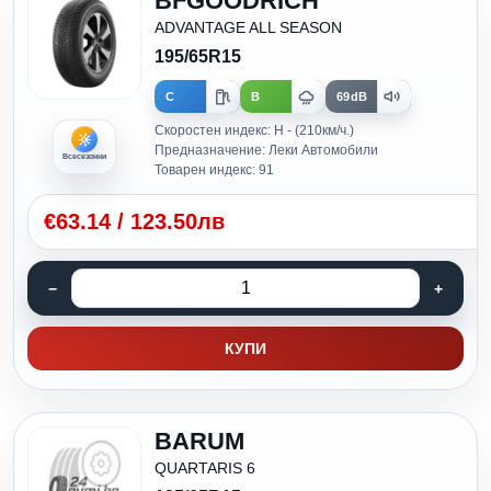
BFGOODRICH
ADVANTAGE ALL SEASON
195/65R15
C
B
69dB
Скоростен индекс: H - (210км/ч.)
Предназначение: Леки Автомобили
Всесезонни
Товарен индекс: 91
€
63.14
/
123.50лв
КУПИ
BARUM
QUARTARIS 6