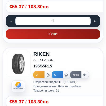
€
55.37
/
108.30лв
КУПИ
RIKEN
ALL SEASON
195/65R15
D
C
70dB
Скоростен индекс: H - (210км/ч.)
Предназначение: Леки Автомобили
Всесезонни
Товарен индекс: 91
€
55.37
/
108.30лв