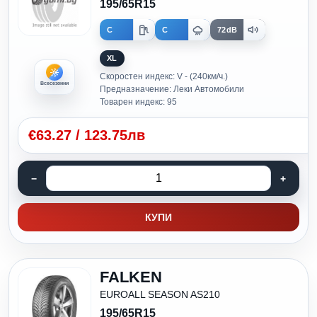
195/65R15
C
C
72dB
XL
Скоростен индекс: V - (240км/ч.)
Всесезонни
Предназначение: Леки Автомобили
Товарен индекс: 95
€
63.27
/
123.75лв
КУПИ
FALKEN
EUROALL SEASON AS210
195/65R15