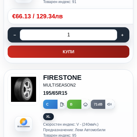
Товарен индекс: 91
€
66.13
/
129.34лв
КУПИ
FIRESTONE
MULTISEASON2
195/65R15
C
B
71dB
XL
Скоростен индекс: V - (240км/ч.)
Всесезонни
Предназначение: Леки Автомобили
Товарен индекс: 95