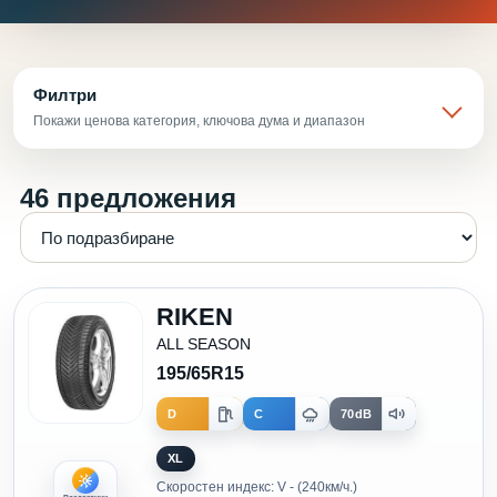
Филтри
Покажи ценова категория, ключова дума и диапазон
46 предложения
RIKEN
ALL SEASON
195/65R15
D
C
70dB
XL
Скоростен индекс: V - (240км/ч.)