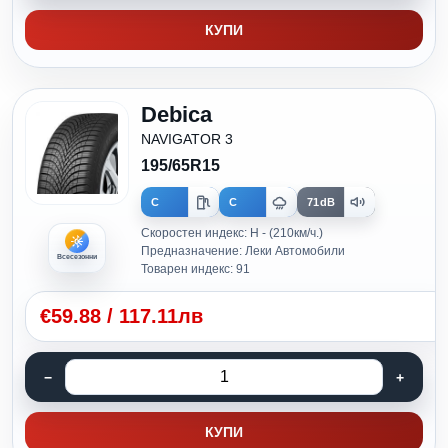
КУПИ
Debica
NAVIGATOR 3
195/65R15
C
C
71dB
Скоростен индекс: H - (210км/ч.)
Предназначение: Леки Автомобили
Всесезонни
Товарен индекс: 91
€
59.88
/
117.11лв
КУПИ