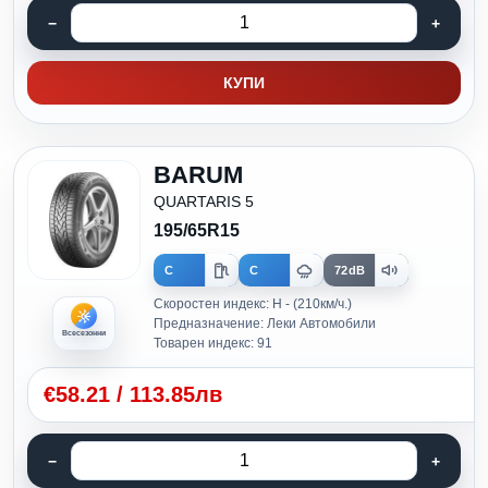
КУПИ
BARUM
QUARTARIS 5
195/65R15
C
C
72dB
Скоростен индекс: H - (210км/ч.)
Предназначение: Леки Автомобили
Всесезонни
Товарен индекс: 91
€
58.21
/
113.85лв