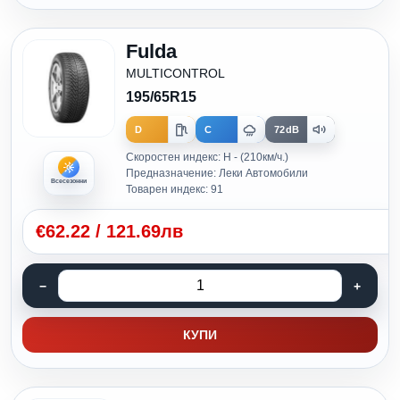
Fulda
MULTICONTROL
195/65R15
D
C
72dB
Скоростен индекс: H - (210км/ч.)
Предназначение: Леки Автомобили
Всесезонни
Товарен индекс: 91
€
62.22
/
121.69лв
КУПИ