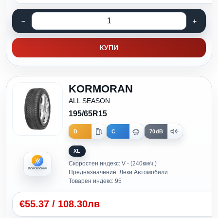
КУПИ
KORMORAN
ALL SEASON
195/65R15
D
C
70dB
XL
Скоростен индекс: V - (240км/ч.)
Всесезонни
Предназначение: Леки Автомобили
Товарен индекс: 95
€
55.37
/
108.30лв