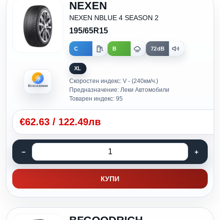
NEXEN
NEXEN NBLUE 4 SEASON 2
195/65R15
C
B
72dB
XL
Скоростен индекс: V - (240км/ч.)
Всесезонни
Предназначение: Леки Автомобили
Товарен индекс: 95
€
62.63
/
122.49лв
КУПИ