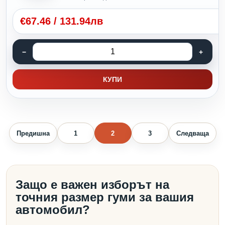
€
67.46
/
131.94лв
КУПИ
Предишна
1
2
3
Следваща
Защо е важен изборът на
точния размер гуми за вашия
автомобил?