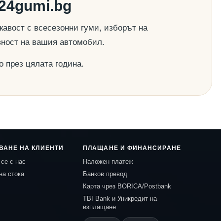
24gumi.bg
авост с всесезонни гуми, изборът на
вност на вашия автомобил.
о през цялата година.
ВАНЕ НА КЛИЕНТИ
ПЛАЩАНЕ И ФИНАНСИРАНЕ
се с нас
Наложен платеж
на стока
Банков превод
Карта чрез BORICA/Postbank
TBI Bank и Уникредит на
изплащане