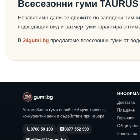
Всесезонни гуми TAURUS 
Независимо дали се движите по заледени зимни 
подходящия вид и размер гуми гарантира оптим
В
24gumi.bg
предлагаме всесезонни гуми от во
ИНФОРМА
Доставка
Автомобилни гуми онлайн с бързо търсене,
Плащане
конкурентни цени и съдействие при избора.
Гаранция
Общи усло
0700 50 199
0877 552 999
Защита на 
office@24gumi.bg