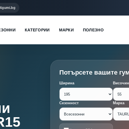
4gumi.bg
ЕЗОННИ
КАТЕГОРИИ
МАРКИ
ПОЛЕЗНО
Потърсете вашите гу
Ширина
Височин
ми
Сезонност
Марка
R15