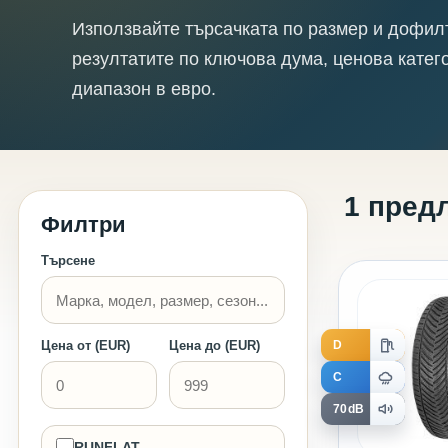
Използвайте търсачката по размер и дофил
резултатите по ключова дума, ценова катег
диапазон в евро.
1 пред
Филтри
Търсене
D
Цена от (EUR)
Цена до (EUR)
C
70dB
RUNFLAT