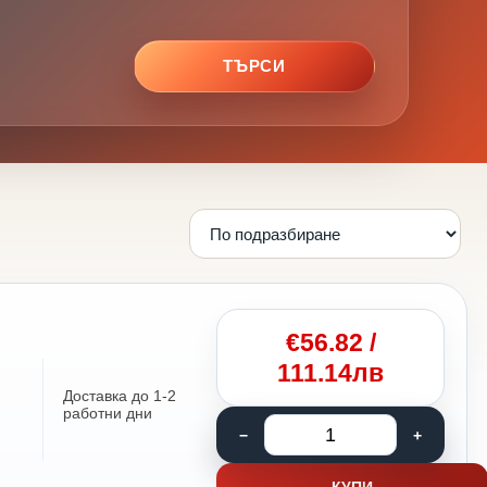
ТЪРСИ
€
56.82
/
111.14лв
Доставка до 1-2
работни дни
КУПИ