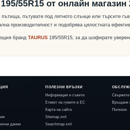
195/55R15 от онлайн магазин 
пътища, пътувате под лятното слънце или търсите гъвк
ална производителност и подобрява цялостната ефекти
дещия бранд
TAURUS
195/55R15, за да шофирате уверен
ЦИЯ
ПОЛЕЗНИ ВРЪЗКИ
ОБСЛУЖ
Информация и съвети
Свържете 
Етикет на гумите в ЕС
Връщане 
Карта на сайта
Полезно
вия
Sitemap.xml
лични данни
Searchmap.xml