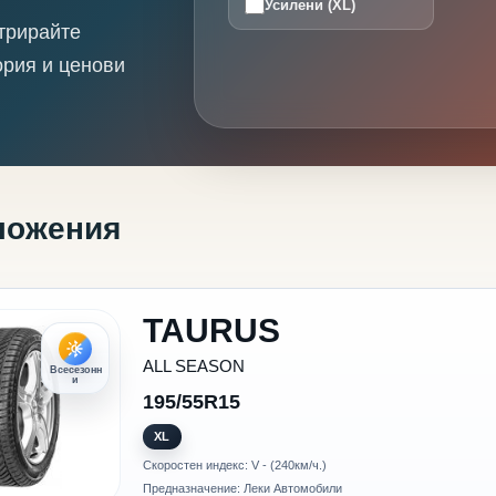
Усилени (XL)
трирайте
ория и ценови
ложения
TAURUS
ALL SEASON
Всесезонн
и
195/55R15
XL
Скоростен индекс: V - (240км/ч.)
Предназначение: Леки Автомобили