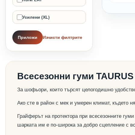
Усилени (XL)
Приложи
Изчисти филтрите
Всесезонни гуми TAURUS 
За шофьори, които търсят целогодишно удобств
Ако сте в район с мек и умерен климат, където 
Грайферът на протектора при всесезонните гуми 
шарката им е по-широка за добро сцепление с в