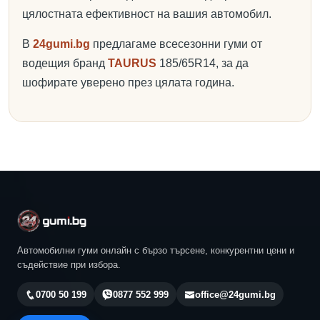
цялостната ефективност на вашия автомобил.
В
24gumi.bg
предлагаме всесезонни гуми от
водещия бранд
TAURUS
185/65R14, за да
шофирате уверено през цялата година.
Автомобилни гуми онлайн с бързо търсене, конкурентни цени и
съдействие при избора.
0700 50 199
0877 552 999
office@24gumi.bg