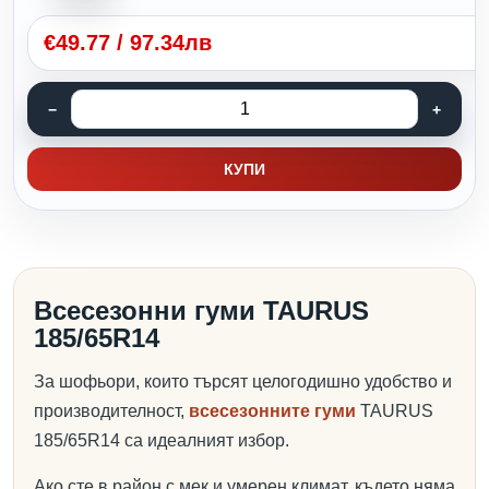
€
49.77
/
97.34лв
КУПИ
Всесезонни гуми TAURUS
185/65R14
За шофьори, които търсят целогодишно удобство и
производителност,
всесезонните гуми
TAURUS
185/65R14 са идеалният избор.
Ако сте в район с мек и умерен климат, където няма