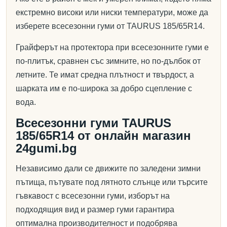
екстремно високи или ниски температури, може да
изберете всесезонни гуми от TAURUS 185/65R14.
Грайферът на протектора при всесезонните гуми е
по-плитък, сравнен със зимните, но по-дълбок от
летните. Те имат средна плътност и твърдост, а
шарката им е по-широка за добро сцепление с
вода.
Всесезонни гуми TAURUS
185/65R14 от онлайн магазин
24gumi.bg
Независимо дали се движите по заледени зимни
пътища, пътувате под лятното слънце или търсите
гъвкавост с всесезонни гуми, изборът на
подходящия вид и размер гуми гарантира
оптимална производителност и подобрява