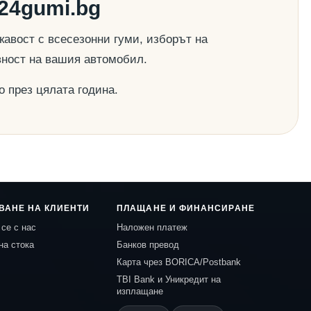
24gumi.bg
авост с всесезонни гуми, изборът на
вност на вашия автомобил.
о през цялата година.
ВАНЕ НА КЛИЕНТИ
ПЛАЩАНЕ И ФИНАНСИРАНЕ
се с нас
Наложен платеж
на стока
Банков превод
Карта чрез BORICA/Postbank
TBI Bank и Уникредит на
изплащане