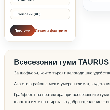
Усилени (XL)
Приложи
Изчисти филтрите
Всесезонни гуми TAURUS 
За шофьори, които търсят целогодишно удобств
Ако сте в район с мек и умерен климат, където 
Грайферът на протектора при всесезонните гуми 
шарката им е по-широка за добро сцепление с в