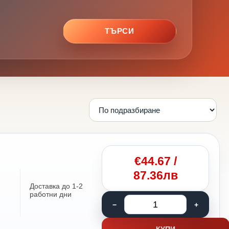
ТЪРСИ
€
44.67
/
87.36лв
Доставка до 1-2
работни дни
КУПИ