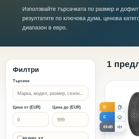
Използвайте търсачката по размер и дофил
резултатите по ключова дума, ценова катег
диапазон в евро.
1 пред
Филтри
Търсене
D
Цена от (EUR)
Цена до (EUR)
C
69dB
RUNFLAT