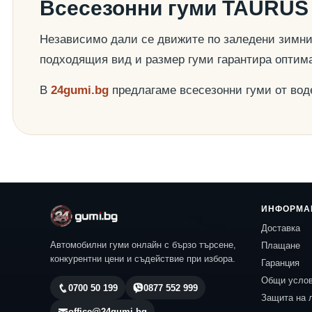
Всесезонни гуми TAURUS 
Независимо дали се движите по заледени зимни 
подходящия вид и размер гуми гарантира оптим
В
24gumi.bg
предлагаме всесезонни гуми от во
ИНФОРМА
Доставка
Автомобилни гуми онлайн с бързо търсене,
Плащане
конкурентни цени и съдействие при избора.
Гаранция
Общи усло
0700 50 199
0877 552 999
Защита на 
office@24gumi.bg