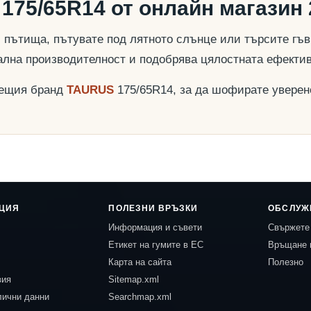
175/65R14 от онлайн магазин 
пътища, пътувате под лятното слънце или търсите гъвк
ална производителност и подобрява цялостната ефекти
дещия бранд
TAURUS
175/65R14, за да шофирате уверен
ЦИЯ
ПОЛЕЗНИ ВРЪЗКИ
ОБСЛУЖ
Информация и съвети
Свържете 
Етикет на гумите в ЕС
Връщане 
Карта на сайта
Полезно
вия
Sitemap.xml
лични данни
Searchmap.xml