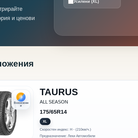
Усилени (XL)
трирайте
ория и ценови
ложения
TAURUS
ALL SEASON
Всесезонн
и
175/65R14
XL
Скоростен индекс: H - (210км/ч.)
Предназначение: Леки Автомобили