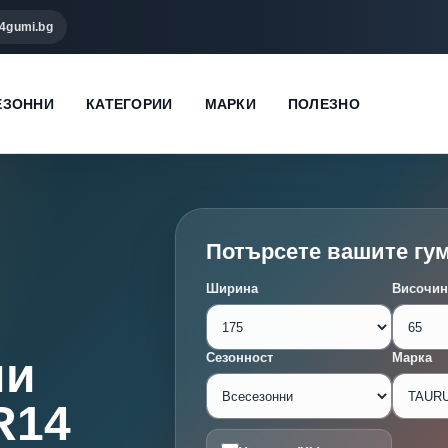
4gumi.bg
ЕЗОННИ
КАТЕГОРИИ
МАРКИ
ПОЛЕЗНО
Потърсете вашите гу
Ширина
Височин
ми
Сезонност
Марка
R14