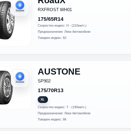
RoadX
RXFROST WH01
Зимни
175/65R14
Скоростен индекс: H - (210км/ч.)
Предназначение: Леки Автомобили
Товарен индекс: 82
AUSTONE
SP902
Зимни
175/70R13
XL
Скоростен индекс: T - (190км/ч.)
Предназначение: Леки Автомобили
Товарен индекс: 86