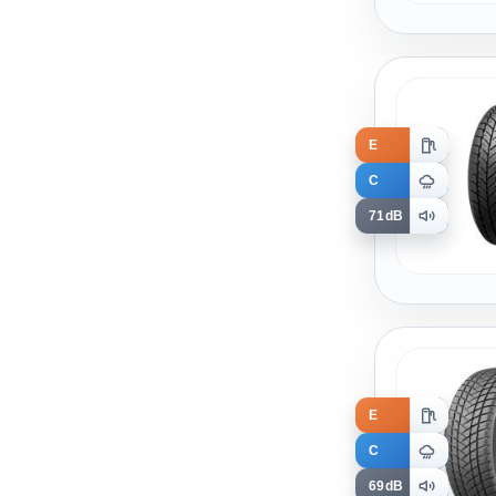
E
C
71dB
E
C
69dB