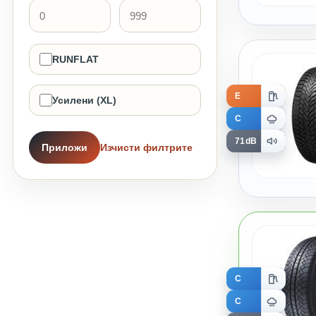
RUNFLAT
E
Усилени (XL)
C
71dB
Приложи
Изчисти филтрите
C
C