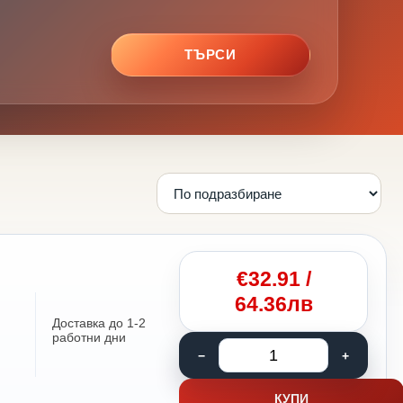
ТЪРСИ
€
32.91
/
64.36лв
Доставка до 1-2
работни дни
КУПИ