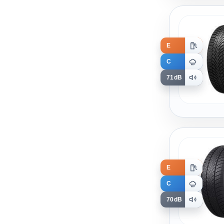
E
C
71dB
E
C
70dB