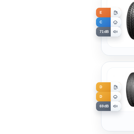
E
C
71dB
D
D
69dB