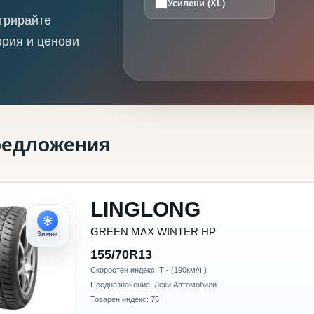
Усилени (XL)
трирайте
ория и ценови
редложения
LINGLONG
GREEN MAX WINTER HP
Зимни
155/70R13
Скоростен индекс: T - (190км/ч.)
Предназначение: Леки Автомобили
Товарен индекс: 75