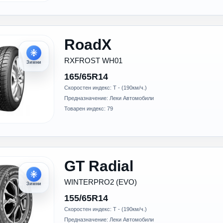
RoadX
RXFROST WH01
Зимни
165/65R14
Скоростен индекс: T - (190км/ч.)
Предназначение: Леки Автомобили
Товарен индекс: 79
GT Radial
WINTERPRO2 (EVO)
Зимни
155/65R14
Скоростен индекс: T - (190км/ч.)
Предназначение: Леки Автомобили