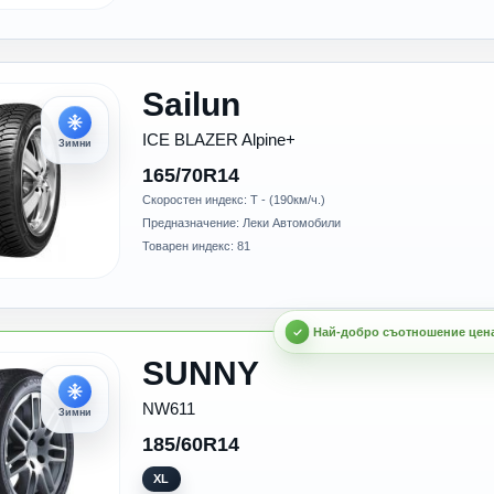
Sailun
ICE BLAZER Alpine+
Зимни
165/70R14
Скоростен индекс: T - (190км/ч.)
Предназначение: Леки Автомобили
Товарен индекс: 81
SUNNY
NW611
Зимни
185/60R14
XL