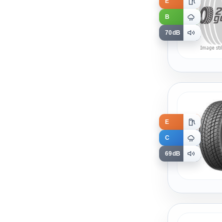
E
B
70dB
E
C
69dB