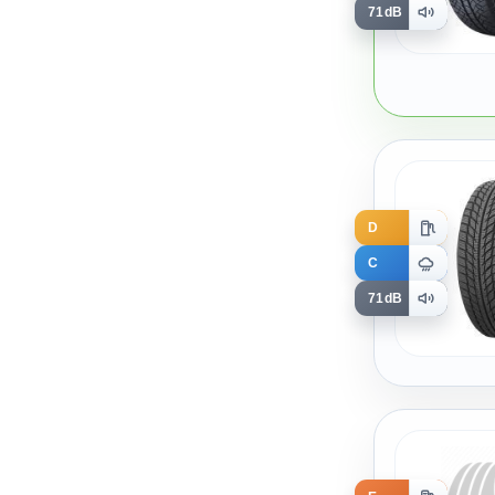
71dB
D
C
71dB