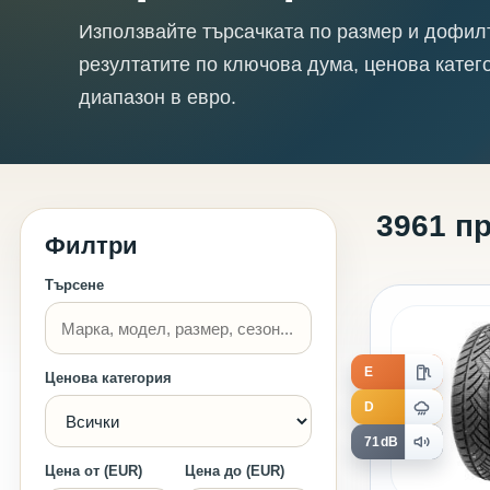
Използвайте търсачката по размер и дофил
резултатите по ключова дума, ценова катег
диапазон в евро.
3961 п
Филтри
Търсене
E
Ценова категория
D
71dB
Цена от (EUR)
Цена до (EUR)