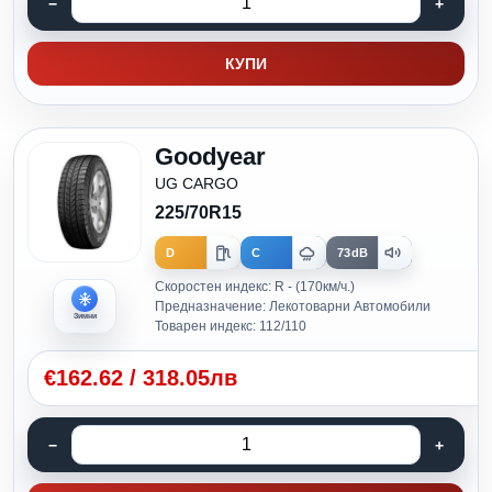
КУПИ
Goodyear
UG CARGO
225/70R15
D
C
73dB
Скоростен индекс: R - (170км/ч.)
Предназначение: Лекотоварни Автомобили
Зимни
Товарен индекс: 112/110
€
162.62
/
318.05лв