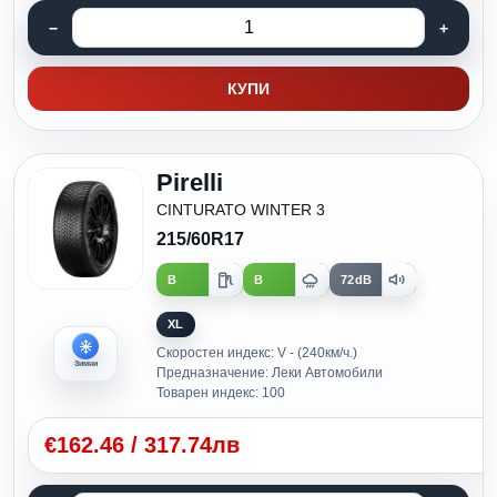
КУПИ
Pirelli
CINTURATO WINTER 3
215/60R17
B
B
72dB
XL
Скоростен индекс: V - (240км/ч.)
Зимни
Предназначение: Леки Автомобили
Товарен индекс: 100
€
162.46
/
317.74лв