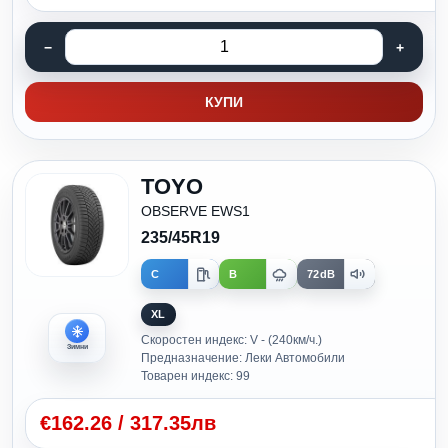
КУПИ
TOYO
OBSERVE EWS1
235/45R19
C
B
72dB
XL
Скоростен индекс: V - (240км/ч.)
Зимни
Предназначение: Леки Автомобили
Товарен индекс: 99
€
162.26
/
317.35лв