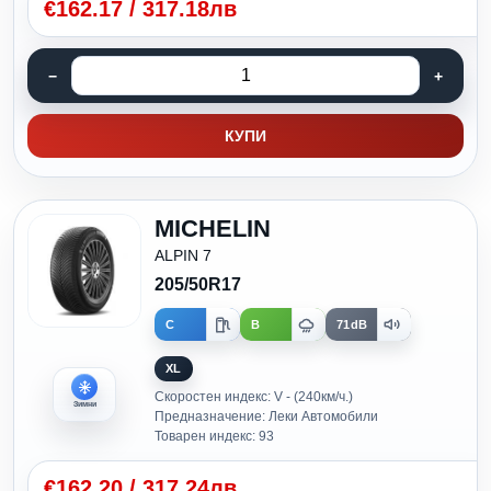
€
162.17
/
317.18лв
КУПИ
MICHELIN
ALPIN 7
205/50R17
C
B
71dB
XL
Скоростен индекс: V - (240км/ч.)
Зимни
Предназначение: Леки Автомобили
Товарен индекс: 93
€
162.20
/
317.24лв