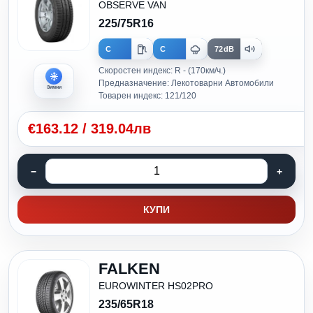
OBSERVE VAN
225/75R16
C
C
72dB
Скоростен индекс: R - (170км/ч.)
Предназначение: Лекотоварни Автомобили
Зимни
Товарен индекс: 121/120
€
163.12
/
319.04лв
КУПИ
FALKEN
EUROWINTER HS02PRO
235/65R18