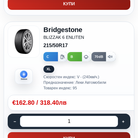
КУПИ
Bridgestone
BLIZZAK 6 ENLITEN
215/50R17
C
B
70dB
XL
Скоростен индекс: V - (240км/ч.)
Зимни
Предназначение: Леки Автомобили
Товарен индекс: 95
€
162.80
/
318.40лв