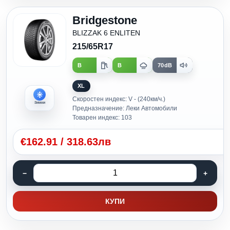
Bridgestone
BLIZZAK 6 ENLITEN
215/65R17
B
B
70dB
XL
Скоростен индекс: V - (240км/ч.)
Зимни
Предназначение: Леки Автомобили
Товарен индекс: 103
€
162.91
/
318.63лв
КУПИ