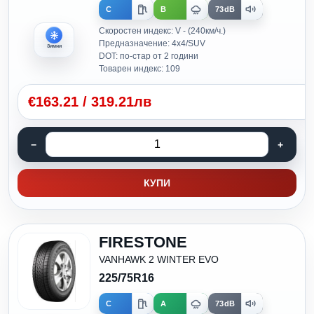
C
B
73dB
Скоростен индекс: V - (240км/ч.)
Предназначение: 4x4/SUV
Зимни
DOT: по-стар от 2 години
Товарен индекс: 109
€
163.21
/
319.21лв
КУПИ
FIRESTONE
VANHAWK 2 WINTER EVO
225/75R16
C
A
73dB