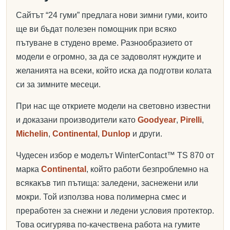
Сайтът “24 гуми” предлага нови зимни гуми, които
ще ви бъдат полезен помощник при всяко
пътуване в студено време. Разнообразието от
модели е огромно, за да се задоволят нуждите и
желанията на всеки, който иска да подготви колата
си за зимните месеци.
При нас ще откриете модели на световно известни
и доказани производители като
Goodyear
,
Pirelli
,
Michelin
,
Continental
,
Dunlop
и други.
Чудесен избор е моделът WinterContact™ TS 870 от
марка
Continental
, който работи безпроблемно на
всякакъв тип пътища: заледени, заснежени или
мокри. Той използва нова полимерна смес и
преработен за снежни и ледени условия протектор.
Това осигурява по-качествена работа на гумите