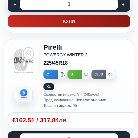
КУПИ
Pirelli
POWERGY WINTER 2
225/45R18
C
B
69dB
XL
Скоростен индекс: V - (240км/ч.)
Зимни
Предназначение: Леки Автомобили
Товарен индекс: 95
€
162.51
/
317.84лв