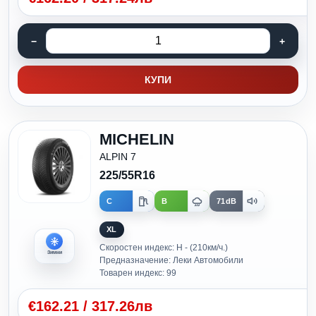
КУПИ
MICHELIN
ALPIN 7
225/55R16
C
B
71dB
XL
Скоростен индекс: H - (210км/ч.)
Зимни
Предназначение: Леки Автомобили
Товарен индекс: 99
€
162.21
/
317.26лв