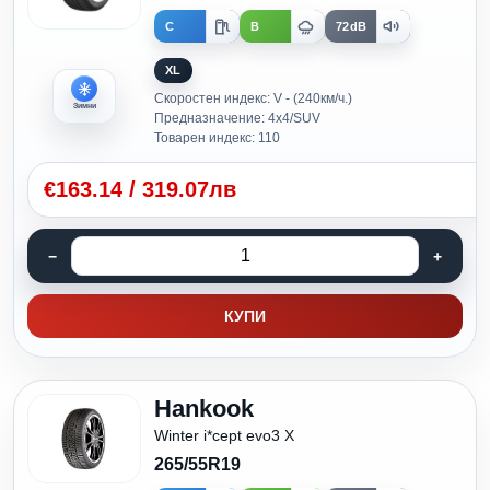
C
B
72dB
XL
Скоростен индекс: V - (240км/ч.)
Зимни
Предназначение: 4x4/SUV
Товарен индекс: 110
€
163.14
/
319.07лв
КУПИ
Hankook
Winter i*cept evo3 X
265/55R19