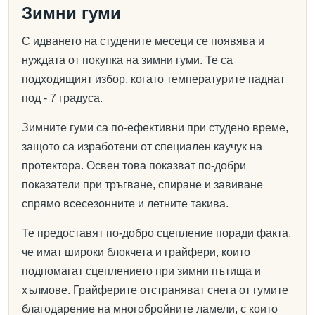
Зимни гуми
С идването на студените месеци се появява и
нуждата от покупка на зимни гуми. Те са
подходящият избор, когато температурите паднат
под - 7 градуса.
Зимните гуми са по-ефективни при студено време,
защото са изработени от специален каучук на
протектора. Освен това показват по-добри
показатели при тръгване, спиране и завиване
спрямо всесезонните и летните такива.
Те предоставят по-добро сцепление поради факта,
че имат широки блокчета и грайфери, които
подпомагат сцеплението при зимни пътища и
хълмове. Грайферите отстраняват снега от гумите
благодарение на многобройните ламели, с които