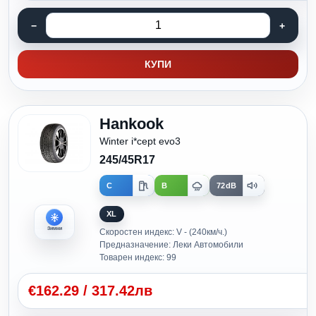
КУПИ
Hankook
Winter i*cept evo3
245/45R17
C
B
72dB
XL
Зимни
Скоростен индекс: V - (240км/ч.)
Предназначение: Леки Автомобили
Товарен индекс: 99
€
162.29
/
317.42лв