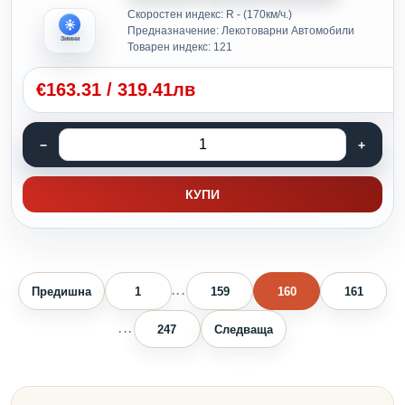
Скоростен индекс: R - (170км/ч.)
Предназначение: Лекотоварни Автомобили
Зимни
Товарен индекс: 121
€
163.31
/
319.41лв
КУПИ
Предишна
1
159
160
161
...
247
Следваща
...