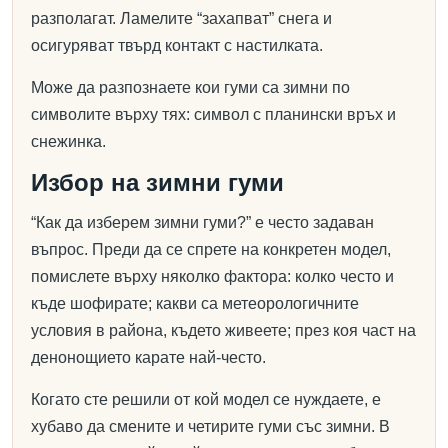
разполагат. Ламелите “захапват” снега и
осигуряват твърд контакт с настилката.
Може да разпознаете кои гуми са зимни по
символите върху тях: символ с планински връх и
снежинка.
Избор на зимни гуми
“Как да изберем зимни гуми?” е често задаван
въпрос. Преди да се спрете на конкретен модел,
помислете върху няколко фактора: колко често и
къде шофирате; какви са метеорологичните
условия в района, където живеете; през коя част на
денонощието карате най-често.
Когато сте решили от кой модел се нуждаете, е
хубаво да смените и четирите гуми със зимни. В