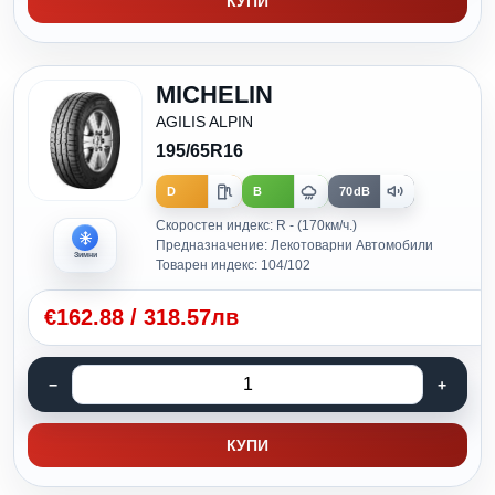
КУПИ
MICHELIN
AGILIS ALPIN
195/65R16
D
B
70dB
Скоростен индекс: R - (170км/ч.)
Предназначение: Лекотоварни Автомобили
Зимни
Товарен индекс: 104/102
€
162.88
/
318.57лв
КУПИ