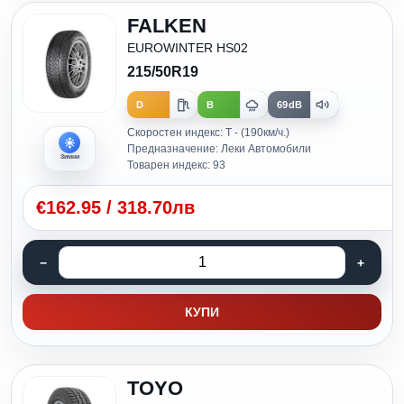
FALKEN
EUROWINTER HS02
215/50R19
D
B
69dB
Скоростен индекс: T - (190км/ч.)
Предназначение: Леки Автомобили
Зимни
Товарен индекс: 93
€
162.95
/
318.70лв
КУПИ
TOYO