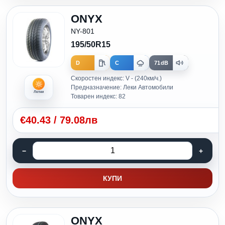
ONYX
NY-801
195/50R15
D
C
71dB
Скоростен индекс: V - (240км/ч.)
Предназначение: Леки Автомобили
Летни
Товарен индекс: 82
€
40.43
/
79.08лв
КУПИ
ONYX