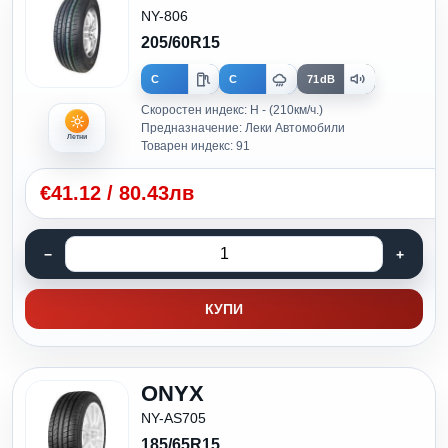
NY-806
205/60R15
C
C
71dB
Скоростен индекс: H - (210км/ч.)
Предназначение: Леки Автомобили
Летни
Товарен индекс: 91
€
41.12
/
80.43лв
КУПИ
ONYX
NY-AS705
185/65R15