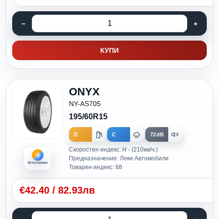
КУПИ
ONYX
NY-AS705
195/60R15
D
C
72dB
Скоростен индекс: H - (210км/ч.)
Предназначение: Леки Автомобили
Всесезонни
Товарен индекс: 88
€
42.40
/
82.93лв