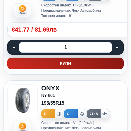
Скоростен индекс: H - (210км/ч.)
Предназначение: Леки Автомобили
Летни
Товарен индекс: 91
€
41.77
/
81.69лв
КУПИ
ONYX
NY-801
195/55R15
D
C
71dB
Скоростен индекс: V - (240км/ч.)
Предназначение: Леки Автомобили
Летни