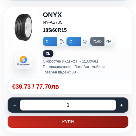
ONYX
NY-AS705
185/60R15
C
C
71dB
XL
Скоростен индекс: H - (210км/ч.)
Всесезонни
Предназначение: Леки Автомобили
Товарен индекс: 88
€
39.73
/
77.70лв
КУПИ