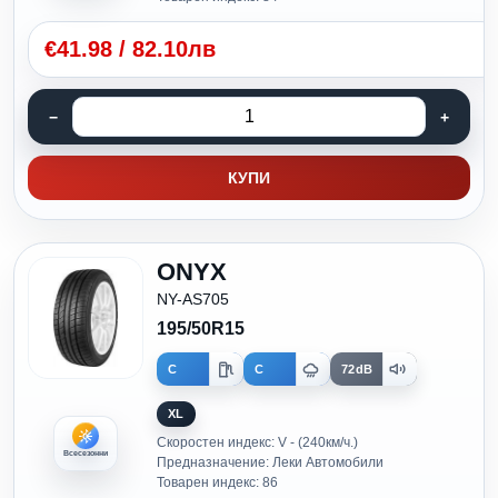
€
41.98
/
82.10лв
КУПИ
ONYX
NY-AS705
195/50R15
C
C
72dB
XL
Скоростен индекс: V - (240км/ч.)
Всесезонни
Предназначение: Леки Автомобили
Товарен индекс: 86