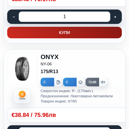
КУПИ
ONYX
NY-06
175/R13
C
C
72dB
Скоростен индекс: R - (170км/ч.)
Предназначение: Лекотоварни Автомобили
Летни
Товарен индекс: 97/95
€
38.84
/
75.96лв