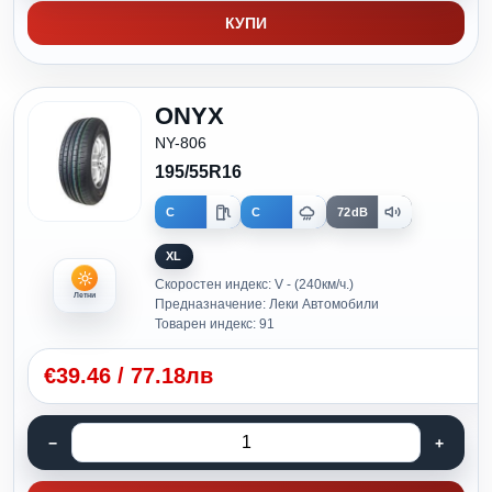
КУПИ
ONYX
NY-806
195/55R16
C
C
72dB
XL
Скоростен индекс: V - (240км/ч.)
Летни
Предназначение: Леки Автомобили
Товарен индекс: 91
€
39.46
/
77.18лв