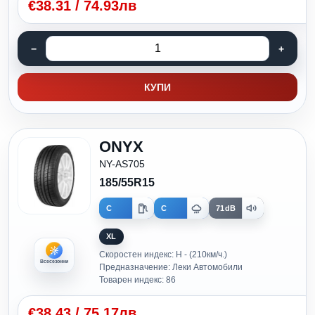
€
38.31
/
74.93лв
КУПИ
ONYX
NY-AS705
185/55R15
C
C
71dB
XL
Скоростен индекс: H - (210км/ч.)
Всесезонни
Предназначение: Леки Автомобили
Товарен индекс: 86
€
38.43
/
75.17лв