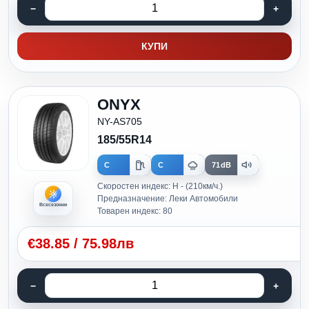
КУПИ
ONYX
NY-AS705
185/55R14
C
C
71dB
Скоростен индекс: H - (210км/ч.)
Предназначение: Леки Автомобили
Всесезонни
Товарен индекс: 80
€
38.85
/
75.98лв