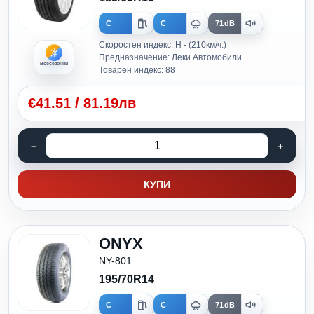
C
C
71dB
Скоростен индекс: H - (210км/ч.)
Предназначение: Леки Автомобили
Всесезонни
Товарен индекс: 88
€
41.51
/
81.19лв
КУПИ
ONYX
NY-801
195/70R14
C
C
71dB