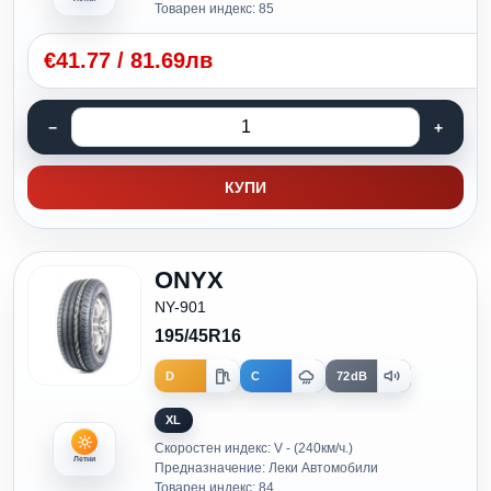
Товарен индекс: 85
€
41.77
/
81.69лв
КУПИ
ONYX
NY-901
195/45R16
D
C
72dB
XL
Скоростен индекс: V - (240км/ч.)
Летни
Предназначение: Леки Автомобили
Товарен индекс: 84