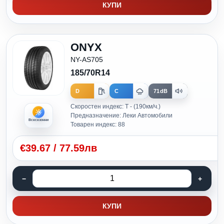
КУПИ
ONYX
NY-AS705
185/70R14
D
C
71dB
Скоростен индекс: T - (190км/ч.)
Предназначение: Леки Автомобили
Всесезонни
Товарен индекс: 88
€
39.67
/
77.59лв
КУПИ