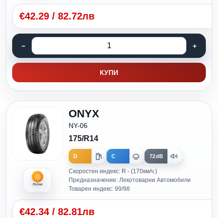
€
42.29
/
82.72лв
КУПИ
ONYX
NY-06
175/R14
D
C
72dB
Скоростен индекс: R - (170км/ч.)
Предназначение: Лекотоварни Автомобили
Летни
Товарен индекс: 99/98
€
42.34
/
82.81лв