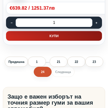
€
639.82
/
1251.37лв
КУПИ
Предишна
1
21
22
23
...
24
Следваща
Защо е важен изборът на
точния размер гуми за вашия