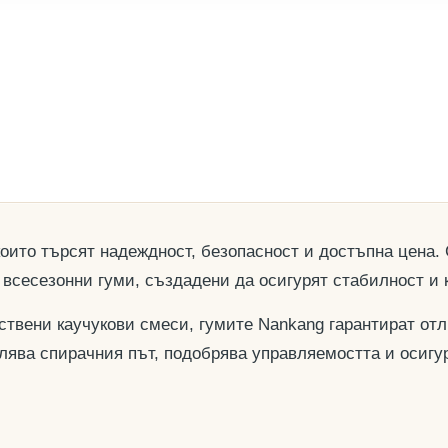
оито търсят надеждност, безопасност и достъпна цена.
 всесезонни гуми, създадени да осигурят стабилност и
твени каучукови смеси, гумите Nankang гарантират отли
лява спирачния път, подобрява управляемостта и осигу