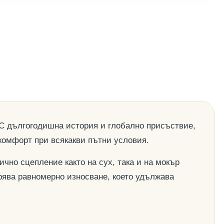
 С дългогодишна история и глобално присъствие,
 комфорт при всякакви пътни условия.
чно сцепление както на сух, така и на мокър
рява равномерно износване, което удължава