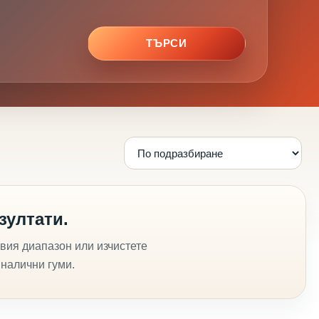
ТЪРСИ
зултати.
вия диапазон или изчистете
 налични гуми.