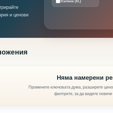
Усилени (XL)
трирайте
ория и ценови
ложения
Няма намерени ре
Променете ключовата дума, разширете цено
филтрите, за да видите повече