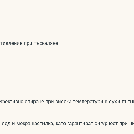
отивление при търкаляне
ефективно спиране при високи температури и сухи пътн
лед и мокра настилка, като гарантират сигурност при н