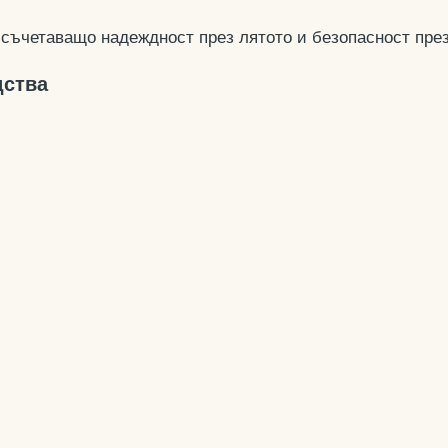
съчетаващо надеждност през лятото и безопасност през
дства