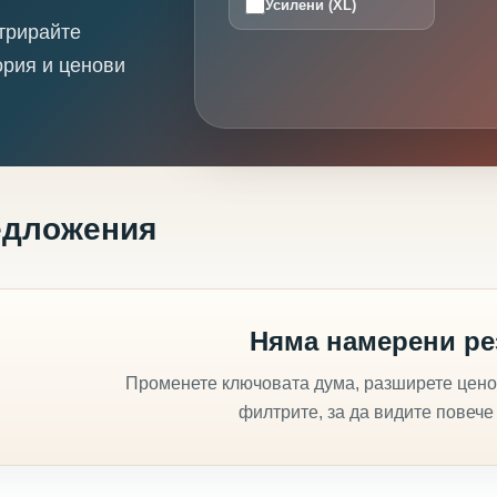
Усилени (XL)
трирайте
ория и ценови
едложения
Няма намерени ре
Променете ключовата дума, разширете цено
филтрите, за да видите повече