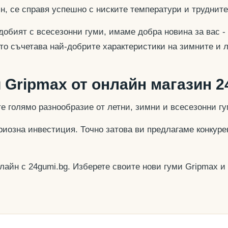
ин, се справя успешно с ниските температури и труднит
 сдобият с всесезонни гуми, имаме добра новина за вас 
йто съчетава най-добрите характеристики на зимните и 
 Gripmax от онлайн магазин 2
е голямо разнообразие от летни, зимни и всесезонни гу
ериозна инвестиция. Точно затова ви предлагаме конку
лайн с 24gumi.bg. Изберете своите нови гуми Gripmax и