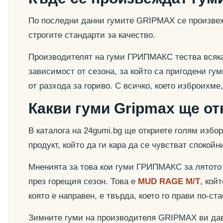
По последни данни гумите GRIPMAX се произвежд
строгите стандарти за качество.
Производителят на гуми ГРИПМАКС тества всяка г
зависимост от сезона, за който са пригодени гу
от разхода за гориво. С всичко, което изброихм
Какви гуми Gripmax ще от
В каталога на 24gumi.bg ще откриете голям избор
продукт, който да ги кара да се чувстват спокойни
Мненията за това кои гуми ГРИПМАКС за лятото 
през горещия сезон. Това е
MUD RAGE M/T
, кой
която е направен, е твърда, което го прави по-ст
Зимните гуми на производителя GRIPMAX ви дава