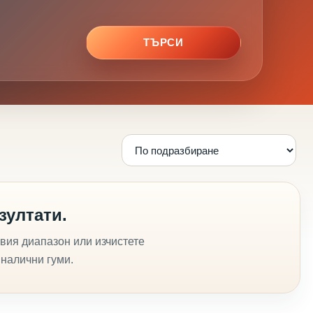
ТЪРСИ
зултати.
вия диапазон или изчистете
 налични гуми.