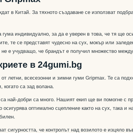
ат в Китай. За тяхното създаване се използват подбра
ума индивидуално, за да е уверен в това, че тя ще оси
мите, те се представят чудесно на сух, мокър или зале
е, не е учудващо, че брандът е получил множество меж
криете в 24gumi.bg
 от летни, всесезонни и зимни гуми Gripmax. Те са подх
, когато са зад волана.
са най-добри са много. Нашият екип ще ви помогне с пр
то осигурява оптимално сцепление както на сух, така и н
абилен.
т сигурността, че контролът над возилото е изцяло в