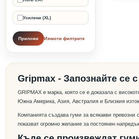
Усилени (XL)
Приложи
Изчисти филтрите
Gripmax - Запознайте се с
GRIPMAX е марка, която се е доказала с високот
Южна Америка, Азия, Австралия и Близкия изток
Компанията създава гуми за всякакви превозни 
показват огромно желание за постоянен напредък
Къде се произвеждат гум