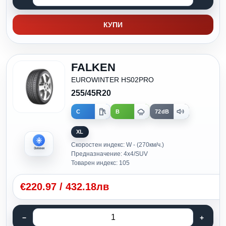
КУПИ
FALKEN
EUROWINTER HS02PRO
255/45R20
C
B
72dB
XL
Скоростен индекс: W - (270км/ч.)
Зимни
Предназначение: 4x4/SUV
Товарен индекс: 105
€
220.97
/
432.18лв