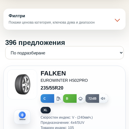
Филтри
Покажи ценова категория, ключова дума и диапазон
396 предложения
FALKEN
EUROWINTER HS02PRO
235/55R20
C
B
72dB
XL
Скоростен индекс: V - (240км/ч.)
Зимни
Предназначение: 4x4/SUV
Товарен индекс: 105