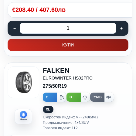
€
208.40
/
407.60лв
КУПИ
FALKEN
EUROWINTER HS02PRO
275/50R19
C
B
73dB
XL
Скоростен индекс: V - (240км/ч.)
Зимни
Предназначение: 4x4/SUV
Товарен индекс: 112