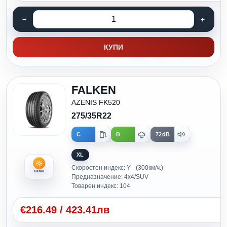
КУПИ
FALKEN
AZENIS FK520
275/35R22
C
B
72dB
XL
Скоростен индекс: Y - (300км/ч.)
Летни
Предназначение: 4x4/SUV
Товарен индекс: 104
€
216.49
/
423.41лв