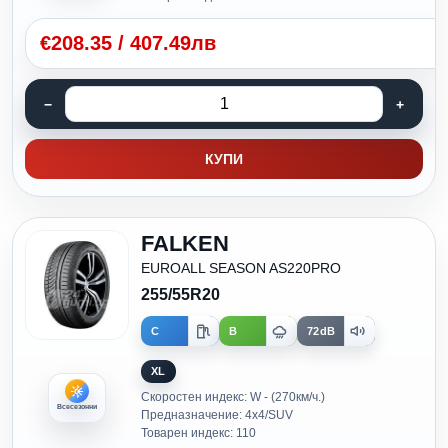
€
208.35
/
407.49лв
КУПИ
FALKEN
EUROALL SEASON AS220PRO
255/55R20
C
B
72dB
XL
Скоростен индекс: W - (270км/ч.)
Всесезонни
Предназначение: 4x4/SUV
Товарен индекс: 110