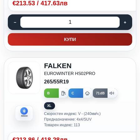
€
213.53
/
417.63лв
КУПИ
FALKEN
EUROWINTER HS02PRO
265/55R19
B
C
71dB
XL
Скоростен индекс: V - (240км/ч.)
Зимни
Предназначение: 4x4/SUV
Товарен индекс: 113
€
213.86
/
418.28лв