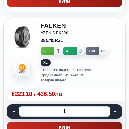
КУПИ
FALKEN
AZENIS FK520
285/45R21
B
A
71dB
XL
Скоростен индекс: Y - (300км/ч.)
Летни
Предназначение: 4x4/SUV
Товарен индекс: 113
€
223.18
/
436.50лв
КУПИ