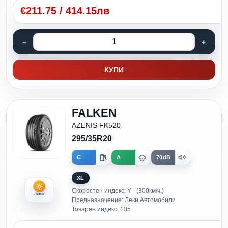
€
211.75
/
414.15лв
КУПИ
FALKEN
AZENIS FK520
295/35R20
C
A
70dB
XL
Скоростен индекс: Y - (300км/ч.)
Летни
Предназначение: Леки Автомобили
Товарен индекс: 105