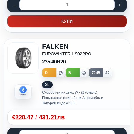
КУПИ
FALKEN
EUROWINTER HS02PRO
235/40R20
D
B
70dB
XL
Скоростен индекс: W - (270км/ч.)
Зимни
Предназначение: Леки Автомобили
Товарен индекс: 96
€
220.47
/
431.21лв