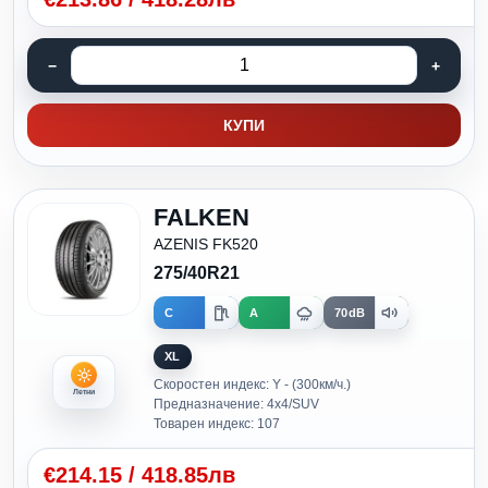
КУПИ
FALKEN
AZENIS FK520
275/40R21
C
A
70dB
XL
Скоростен индекс: Y - (300км/ч.)
Летни
Предназначение: 4x4/SUV
Товарен индекс: 107
€
214.15
/
418.85лв