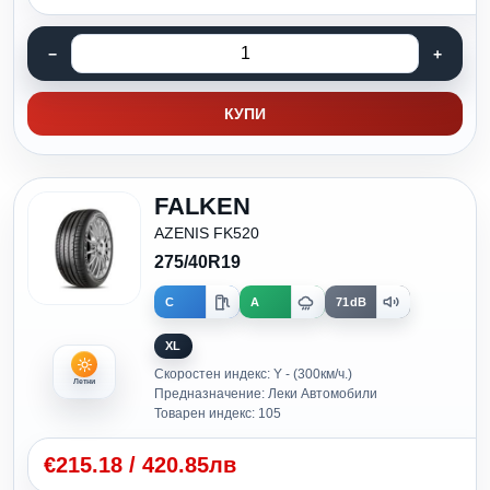
КУПИ
FALKEN
AZENIS FK520
275/40R19
C
A
71dB
XL
Скоростен индекс: Y - (300км/ч.)
Летни
Предназначение: Леки Автомобили
Товарен индекс: 105
€
215.18
/
420.85лв