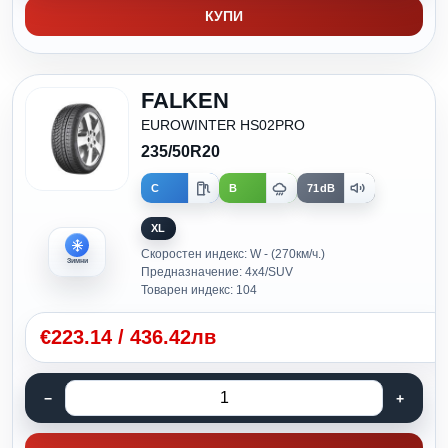
КУПИ
FALKEN
EUROWINTER HS02PRO
235/50R20
C
B
71dB
XL
Скоростен индекс: W - (270км/ч.)
Зимни
Предназначение: 4x4/SUV
Товарен индекс: 104
€
223.14
/
436.42лв