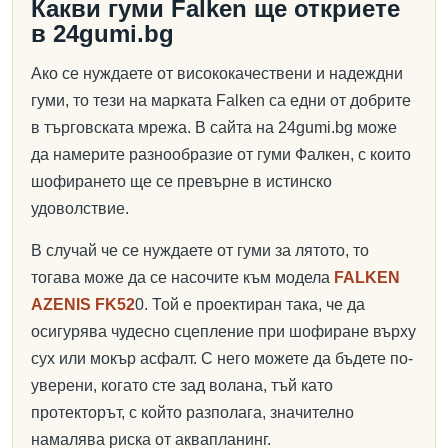
Какви гуми Falken ще откриете
в 24gumi.bg
Ако се нуждаете от висококачествени и надеждни
гуми, то тези на марката Falken са едни от добрите
в търговската мрежа. В сайта на 24gumi.bg може
да намерите разнообразие от гуми Фалкен, с които
шофирането ще се превърне в истинско
удоволствие.
В случай че се нуждаете от гуми за лятото, то
тогава може да се насочите към модела
FALKEN
AZENIS FK52
0. Той е проектиран така, че да
осигурява чудесно сцепление при шофиране върху
сух или мокър асфалт. С него можете да бъдете по-
уверени, когато сте зад волана, тъй като
протекторът, с който разполага, значително
намалява риска от аквапланинг.