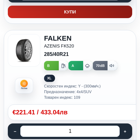
КУПИ
FALKEN
AZENIS FK520
285/40R21
B
A
70dB
XL
Скоростен индекс: Y - (300км/ч.)
Летни
Предназначение: 4x4/SUV
Товарен индекс: 109
€
221.41
/
433.04лв