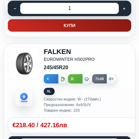
КУПИ
FALKEN
EUROWINTER HS02PRO
245/45R20
C
B
71dB
XL
Скоростен индекс: W - (270км/ч.)
Зимни
Предназначение: 4x4/SUV
Товарен индекс: 103
€
218.40
/
427.16лв