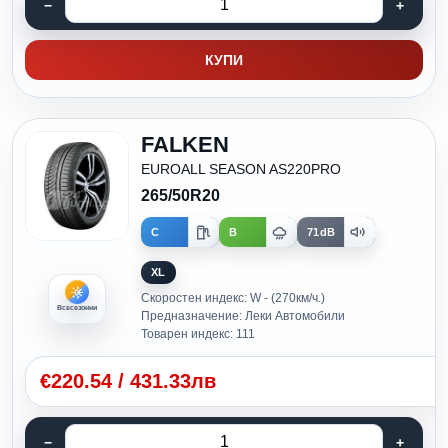
КУПИ
FALKEN
EUROALL SEASON AS220PRO
265/50R20
C
B
71dB
XL
Скоростен индекс: W - (270км/ч.)
Всесезонни
Предназначение: Леки Автомобили
Товарен индекс: 111
€
220.54
/
431.33лв