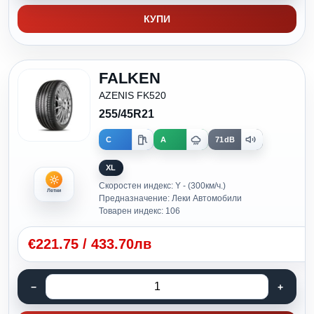
КУПИ
FALKEN
AZENIS FK520
255/45R21
C
A
71dB
XL
Скоростен индекс: Y - (300км/ч.)
Летни
Предназначение: Леки Автомобили
Товарен индекс: 106
€
221.75
/
433.70лв