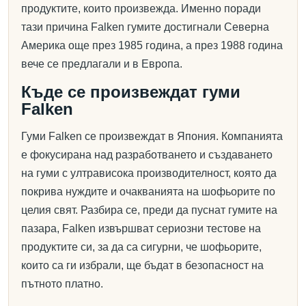
продуктите, които произвежда. Именно поради
тази причина Falken гумите достигнали Северна
Америка още през 1985 година, а през 1988 година
вече се предлагали и в Европа.
Къде се произвеждат гуми
Falken
Гуми Falken се произвеждат в Япония. Компанията
е фокусирана над разработването и създаването
на гуми с ултрависока производителност, която да
покрива нуждите и очакванията на шофьорите по
целия свят. Разбира се, преди да пуснат гумите на
пазара, Falken извършват сериозни тестове на
продуктите си, за да са сигурни, че шофьорите,
които са ги избрали, ще бъдат в безопасност на
пътното платно.