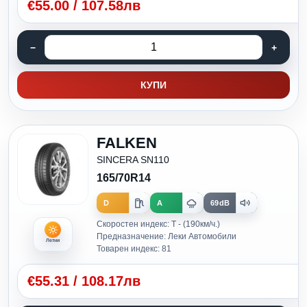
€
55.00
/
107.58лв
КУПИ
FALKEN
SINCERA SN110
165/70R14
D
A
69dB
Скоростен индекс: T - (190км/ч.)
Предназначение: Леки Автомобили
Летни
Товарен индекс: 81
€
55.31
/
108.17лв