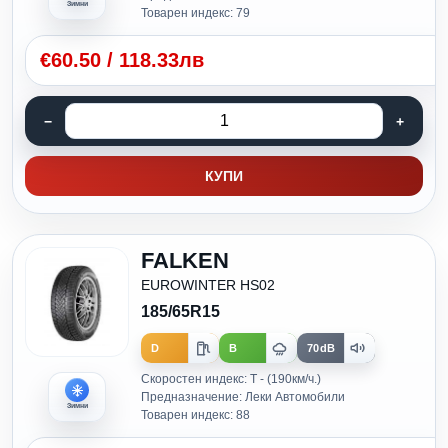
Зимни
Товарен индекс: 79
€
60.50
/
118.33лв
КУПИ
FALKEN
EUROWINTER HS02
185/65R15
D
B
70dB
Скоростен индекс: T - (190км/ч.)
Предназначение: Леки Автомобили
Зимни
Товарен индекс: 88