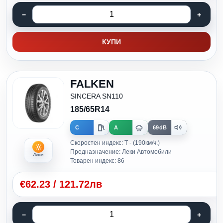
КУПИ
FALKEN
SINCERA SN110
185/65R14
C
A
69dB
Скоростен индекс: T - (190км/ч.)
Предназначение: Леки Автомобили
Летни
Товарен индекс: 86
€
62.23
/
121.72лв