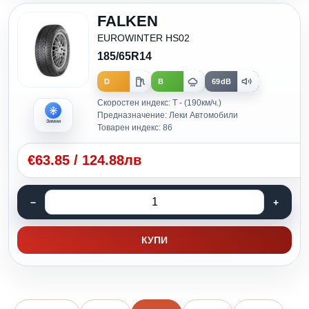
FALKEN
EUROWINTER HS02
185/65R14
D
B
69dB
Скоростен индекс: T - (190км/ч.)
Предназначение: Леки Автомобили
Зимни
Товарен индекс: 86
€
63.85
/
124.88лв
КУПИ