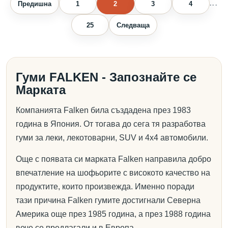
Предишна
1
2
3
4
...
25
Следваща
Гуми FALKEN - Запознайте се
Марката
Компанията Falken била създадена през 1983
година в Япония. От тогава до сега тя разработва
гуми за леки, лекотоварни, SUV и 4х4 автомобили.
Още с появата си марката Falken направила добро
впечатление на шофьорите с високото качество на
продуктите, които произвежда. Именно поради
тази причина Falken гумите достигнали Северна
Америка още през 1985 година, а през 1988 година
вече се предлагали и в Европа.