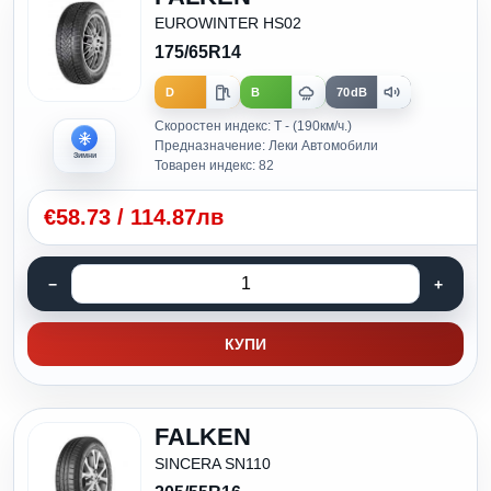
EUROWINTER HS02
175/65R14
D
B
70dB
Скоростен индекс: T - (190км/ч.)
Предназначение: Леки Автомобили
Зимни
Товарен индекс: 82
€
58.73
/
114.87лв
КУПИ
FALKEN
SINCERA SN110