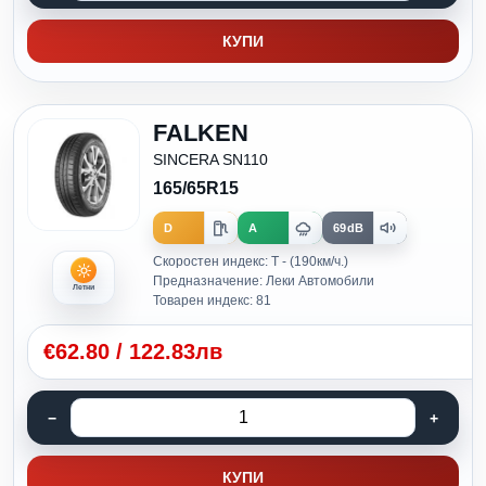
КУПИ
FALKEN
SINCERA SN110
165/65R15
D
A
69dB
Скоростен индекс: T - (190км/ч.)
Предназначение: Леки Автомобили
Летни
Товарен индекс: 81
€
62.80
/
122.83лв
КУПИ