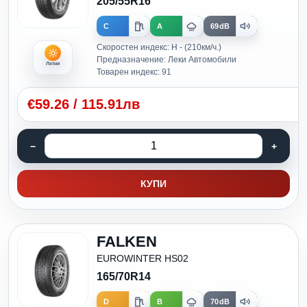
205/55R16
C
A
69dB
Скоростен индекс: H - (210км/ч.)
Предназначение: Леки Автомобили
Летни
Товарен индекс: 91
€
59.26
/
115.91лв
КУПИ
FALKEN
EUROWINTER HS02
165/70R14
D
B
70dB