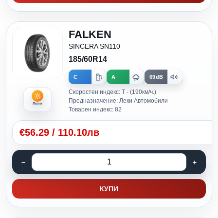
FALKEN
SINCERA SN110
185/60R14
C
A
69dB
Скоростен индекс: T - (190км/ч.)
Предназначение: Леки Автомобили
Летни
Товарен индекс: 82
€
56.29
/
110.10лв
КУПИ