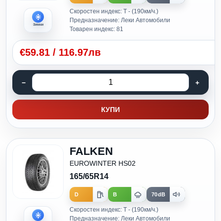
Скоростен индекс: T - (190км/ч.)
Предназначение: Леки Автомобили
Зимни
Товарен индекс: 81
€
59.81
/
116.97лв
КУПИ
FALKEN
EUROWINTER HS02
165/65R14
D
B
70dB
Скоростен индекс: T - (190км/ч.)
Предназначение: Леки Автомобили