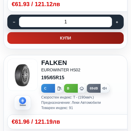
€
61.93
/
121.12лв
КУПИ
FALKEN
EUROWINTER HS02
195/65R15
C
B
69dB
Скоростен индекс: T - (190км/ч.)
Предназначение: Леки Автомобили
Зимни
Товарен индекс: 91
€
61.96
/
121.19лв