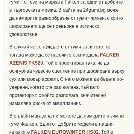
гуми, то тези на марката Falken са едни от добрите
в търговската мрежа. В сайта на 24gumi.bg може
да намерите разнообразие от гуми Фалкен, с които
шофирането ще се превърне в истинско
удоволствие.
В случай че се нуждаете от гуми за лятото, то
тогава може да се насочите към модела
FALKEN
AZENIS FK52
0. Той е проектиран така, че да
осигурява чудесно сцепление при шофиране върху
сух или мокър асфалт. С него можете да бъдете по-
уверени, когато сте зад волана, тъй като
протекторът, с който разполага, значително
намалява риска от аквапланинг.
В онлайн магазина ни можете да намерите и зимни
гуми Фалкен. Един от добрите модели в нашия
каталог е
FALKEN EUROWINTER HS02
. Той е