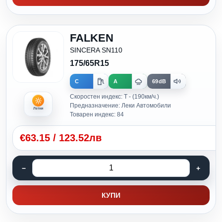
FALKEN
SINCERA SN110
175/65R15
C
A
69dB
Скоростен индекс: T - (190км/ч.)
Предназначение: Леки Автомобили
Летни
Товарен индекс: 84
€
63.15
/
123.52лв
КУПИ