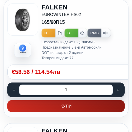
FALKEN
EUROWINTER HS02
165/60R15
D
B
69dB
Скоростен индекс: T - (190км/ч.)
Предназначение: Леки Автомобили
DOT: по-стар от 2 години
Зимни
Товарен индекс: 77
€
58.56
/
114.54лв
КУПИ
FALKEN