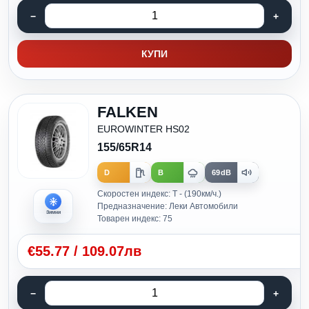
КУПИ
FALKEN
EUROWINTER HS02
155/65R14
D
B
69dB
Скоростен индекс: T - (190км/ч.)
Предназначение: Леки Автомобили
Зимни
Товарен индекс: 75
€
55.77
/
109.07лв