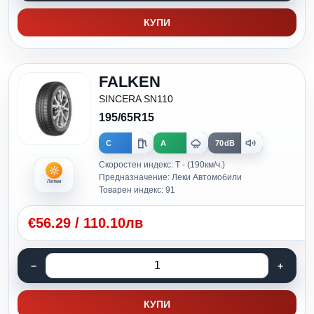
КУПИ
FALKEN
SINCERA SN110
195/65R15
C
A
70dB
Скоростен индекс: T - (190км/ч.)
Предназначение: Леки Автомобили
Летни
Товарен индекс: 91
€
56.29
/
110.10лв
КУПИ