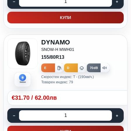
КУПИ
DYNAMO
SNOW-H MWH01
155/80R13
E
D
70dB
Скоростен индекс: T - (190км/ч.)
Товарен индекс: 79
Зимни
€
31.70
/
62.00лв