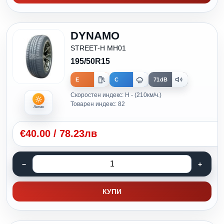
DYNAMO
STREET-H MH01
195/50R15
E
C
71dB
Скоростен индекс: H - (210км/ч.)
Товарен индекс: 82
Летни
€
40.00
/
78.23лв
КУПИ