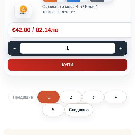
Скоростен индекс: H - (210км/ч.)
Товарен индекс: 85
Летни
€
42.00
/
82.14лв
КУПИ
Предишна
1
2
3
4
5
Следваща