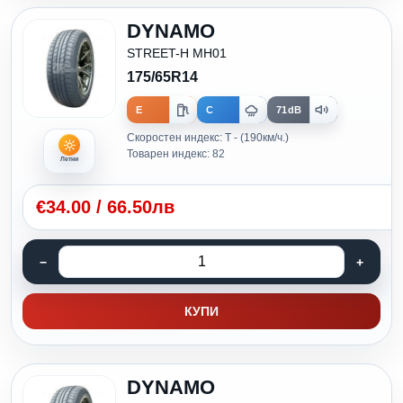
DYNAMO
STREET-H MH01
175/65R14
E
C
71dB
Скоростен индекс: T - (190км/ч.)
Товарен индекс: 82
Летни
€
34.00
/
66.50лв
КУПИ
DYNAMO