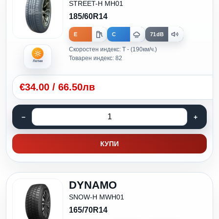
STREET-H MH01
185/60R14
E
C
71dB
Скоростен индекс: T - (190км/ч.)
Товарен индекс: 82
Летни
€
34.00
/
66.50лв
КУПИ
DYNAMO
SNOW-H MWH01
165/70R14