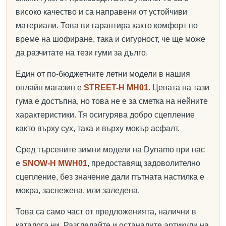
високо качество и са направени от устойчиви
материали. Това ви гарантира както комфорт по
време на шофиране, така и сигурност, че ще може
да разчитате на тези гуми за дълго.
Един от по-бюджетните летни модели в нашия
онлайн магазин е
STREET-H MH01
. Цената на тази
гума е достъпна, но това не е за сметка на нейните
характеристики. Тя осигурява добро сцепление
както върху сух, така и върху мокър асфалт.
Сред търсените зимни модели на Dynamo при нас
e
SNOW-H MWH01
, предоставящ задоволително
сцепление, без значение дали пътната настилка е
мокра, заснежена, или заледена.
Това са само част от предложенията, налични в
каталога ни. Разгледайте и останалите артикули на