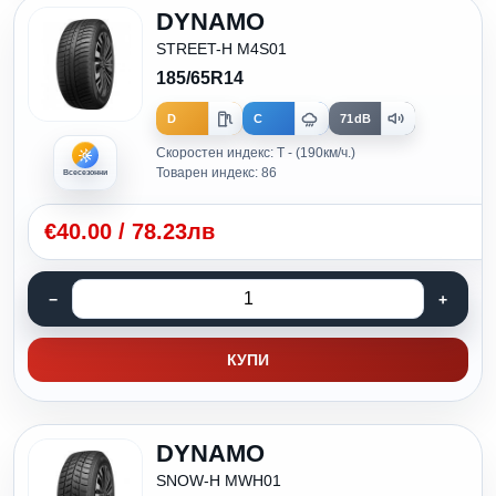
DYNAMO
STREET-H M4S01
185/65R14
D
C
71dB
Скоростен индекс: T - (190км/ч.)
Товарен индекс: 86
Всесезонни
€
40.00
/
78.23лв
КУПИ
DYNAMO
SNOW-H MWH01