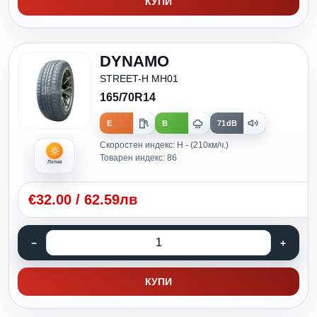
КУПИ
DYNAMO
STREET-H MH01
165/70R14
E
B
71dB
Скоростен индекс: H - (210км/ч.)
Товарен индекс: 86
Летни
€
32.00
/
62.59лв
КУПИ