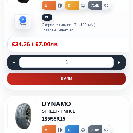
E
D
71dB
XL
Скоростен индекс: T - (190км/ч.)
Зимни
Товарен индекс: 85
€
34.26
/
67.00лв
КУПИ
DYNAMO
STREET-H MH01
185/55R15
E
C
71dB