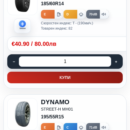
185/60R14
E
D
70dB
Скоростен индекс: T - (190км/ч.)
Товарен индекс: 82
Зимни
€
40.90
/
80.00лв
КУПИ
DYNAMO
STREET-H MH01
195/55R15
E
C
71dB