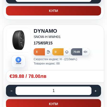
КУПИ
DYNAMO
SNOW-H MWH01
175/65R15
E
D
70dB
Скоростен индекс: H - (210км/ч.)
Товарен индекс: 88
Зимни
€
39.88
/
78.00лв
КУПИ