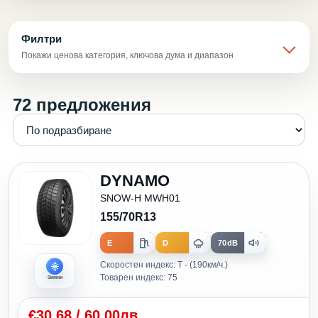
Филтри
Покажи ценова категория, ключова дума и диапазон
72 предложения
DYNAMO
SNOW-H MWH01
155/70R13
E
D
70dB
Скоростен индекс: T - (190км/ч.)
Товарен индекс: 75
Зимни
€
30.68
/
60.00лв