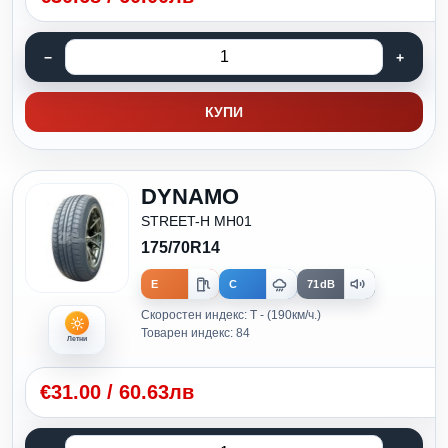
КУПИ
DYNAMO
STREET-H MH01
175/70R14
E
C
71dB
Скоростен индекс: T - (190км/ч.)
Товарен индекс: 84
Летни
€
31.00
/
60.63лв