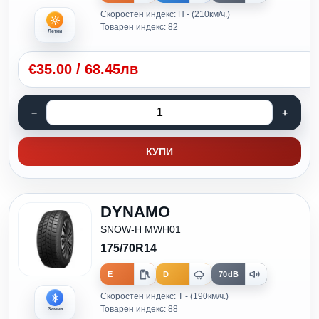
Скоростен индекс: H - (210км/ч.)
Товарен индекс: 82
Летни
€
35.00
/
68.45лв
КУПИ
DYNAMO
SNOW-H MWH01
175/70R14
E
D
70dB
Скоростен индекс: T - (190км/ч.)
Товарен индекс: 88
Зимни