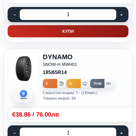
КУПИ
DYNAMO
SNOW-H MWH01
185/65R14
E
D
70dB
Скоростен индекс: T - (190км/ч.)
Товарен индекс: 86
Зимни
€
38.86
/
76.00лв