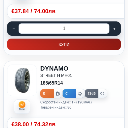
€
37.84
/
74.00лв
КУПИ
DYNAMO
STREET-H MH01
185/65R14
E
C
71dB
Скоростен индекс: T - (190км/ч.)
Товарен индекс: 86
Летни
€
38.00
/
74.32лв