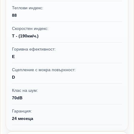
Теглови индекс:
88
Скоростен индекс:
T - (190км/ч.)
Горивна ефективност:
E
Сцепление с мокра повърхност:
D
Клас на шум:
70dB
Гаранция:
24 месеца