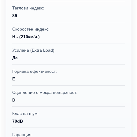
Теглови индекс:
89
Скоростен индекс:
H - (210км/ч.)
Усилена (Extra Load):
Да
Горивна ефективност:
E
Сцепление с мокра повърхност:
D
Клас на шум:
70dB
Гаранция: