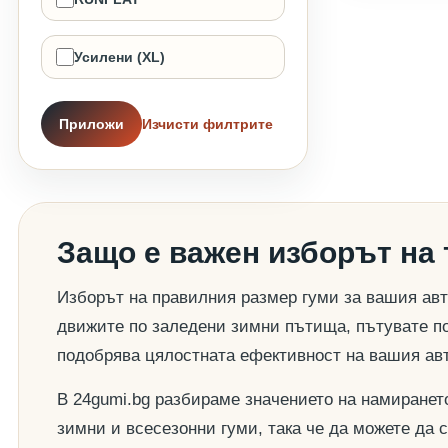
Усилени (XL)
Приложи
Изчисти филтрите
Защо е важен изборът на
Изборът на правилния размер гуми за вашия авт
движите по заледени зимни пътища, пътувате по
подобрява цялостната ефективност на вашия ав
В 24gumi.bg разбираме значението на намиранет
зимни и всесезонни гуми, така че да можете да 