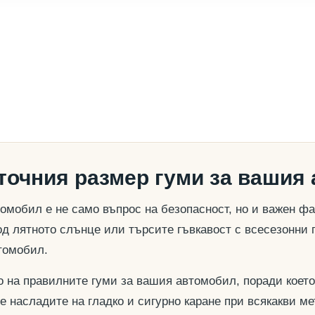
 точния размер гуми за вашия
омобил е не само въпрос на безопасност, но и важен ф
д лятното слънце или търсите гъвкавост с всесезонни 
томобил.
о на правилните гуми за вашия автомобил, поради което
се насладите на гладко и сигурно каране при всякакви м