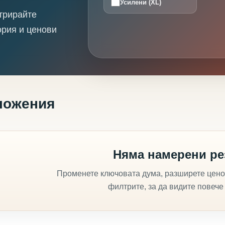
Усилени (XL)
трирайте
ория и ценови
ложения
Няма намерени ре
Променете ключовата дума, разширете цено
филтрите, за да видите повече