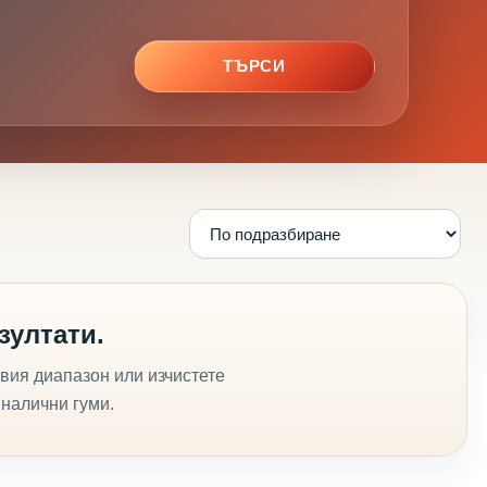
ТЪРСИ
зултати.
вия диапазон или изчистете
 налични гуми.