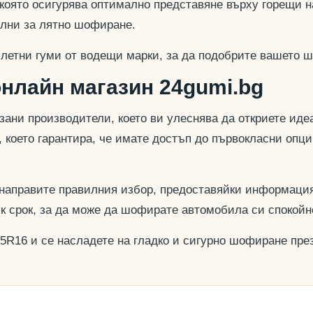
 която осигурява оптимално представяне върху горещи н
еални за лятно шофиране.
 летни гуми от водещи марки, за да подобрите вашето ш
онлайн магазин 24gumi.bg
азани производители, което ви улеснява да откриете и
, което гарантира, че имате достъп до първокласни опц
 направите правилния избор, предоставяйки информация
ък срок, за да може да шофирате автомобила си спокойн
75R16 и се насладете на гладко и сигурно шофиране през