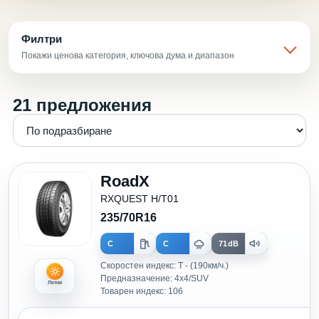
Филтри
Покажи ценова категория, ключова дума и диапазон
21 предложения
RoadX
RXQUEST H/T01
235/70R16
C
C
71dB
Скоростен индекс: T - (190км/ч.)
Предназначение: 4x4/SUV
Летни
Товарен индекс: 106