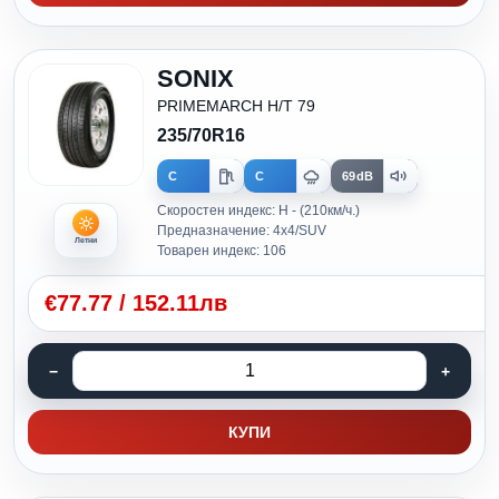
SONIX
PRIMEMARCH H/T 79
235/70R16
C
C
69dB
Скоростен индекс: H - (210км/ч.)
Предназначение: 4x4/SUV
Летни
Товарен индекс: 106
€
77.77
/
152.11лв
КУПИ