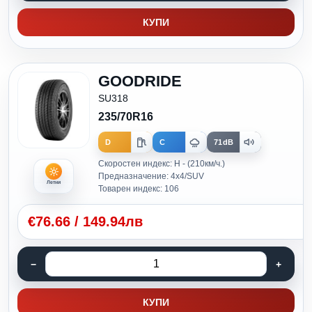
КУПИ
GOODRIDE
SU318
235/70R16
D
C
71dB
Скоростен индекс: H - (210км/ч.)
Предназначение: 4x4/SUV
Летни
Товарен индекс: 106
€
76.66
/
149.94лв
КУПИ