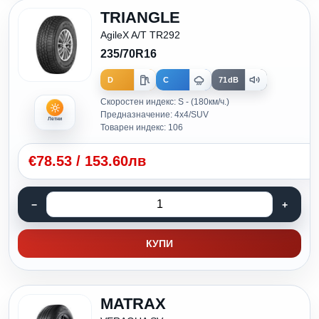
TRIANGLE
AgileX A/T TR292
235/70R16
D
C
71dB
Скоростен индекс: S - (180км/ч.)
Предназначение: 4x4/SUV
Летни
Товарен индекс: 106
€
78.53
/
153.60лв
КУПИ
MATRAX