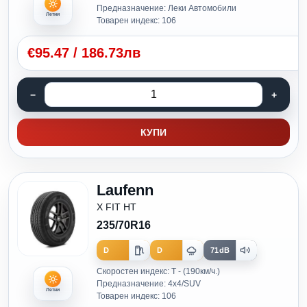
Предназначение: Леки Автомобили
Летни
Товарен индекс: 106
€
95.47
/
186.73лв
КУПИ
Laufenn
X FIT HT
235/70R16
D
D
71dB
Скоростен индекс: T - (190км/ч.)
Предназначение: 4x4/SUV
Летни
Товарен индекс: 106