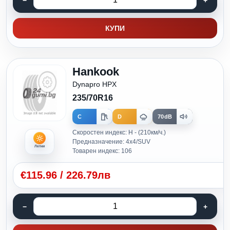
КУПИ
Hankook
Dynapro HPX
235/70R16
C
D
70dB
Скоростен индекс: H - (210км/ч.)
Предназначение: 4x4/SUV
Летни
Товарен индекс: 106
€
115.96
/
226.79лв