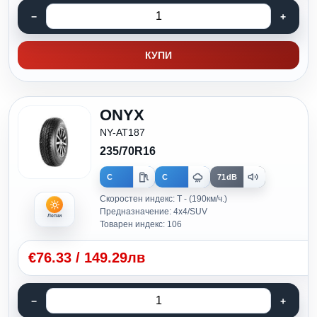
КУПИ
ONYX
NY-AT187
235/70R16
C
C
71dB
Скоростен индекс: T - (190км/ч.)
Предназначение: 4x4/SUV
Летни
Товарен индекс: 106
€
76.33
/
149.29лв