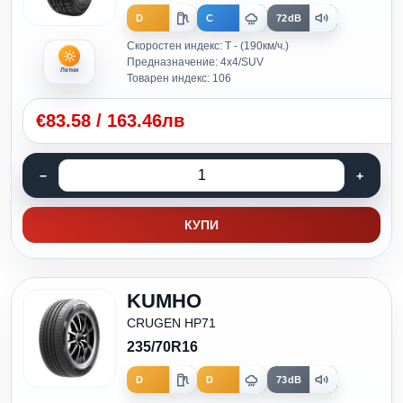
D
C
72dB
Скоростен индекс: T - (190км/ч.)
Предназначение: 4x4/SUV
Летни
Товарен индекс: 106
€
83.58
/
163.46лв
КУПИ
KUMHO
CRUGEN HP71
235/70R16
D
D
73dB