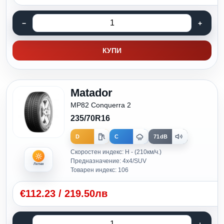
КУПИ
Matador
MP82 Conquerra 2
235/70R16
D
C
71dB
Скоростен индекс: H - (210км/ч.)
Предназначение: 4x4/SUV
Летни
Товарен индекс: 106
€
112.23
/
219.50лв