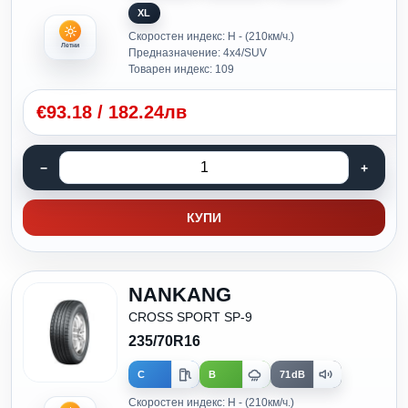
XL
Скоростен индекс: H - (210км/ч.)
Летни
Предназначение: 4x4/SUV
Товарен индекс: 109
€
93.18
/
182.24лв
КУПИ
NANKANG
CROSS SPORT SP-9
235/70R16
C
B
71dB
Скоростен индекс: H - (210км/ч.)