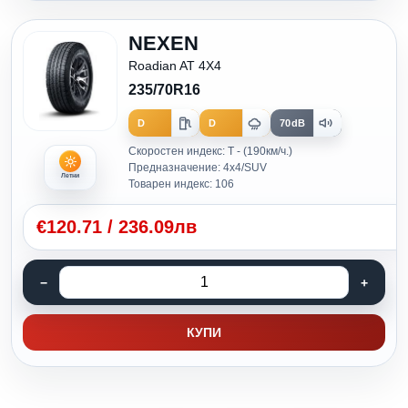
NEXEN
Roadian AT 4X4
235/70R16
D
D
70dB
Скоростен индекс: T - (190км/ч.)
Предназначение: 4x4/SUV
Летни
Товарен индекс: 106
€
120.71
/
236.09лв
КУПИ