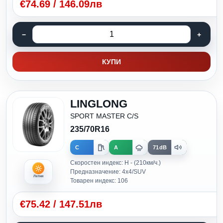
€
74.69
/
146.09лв
КУПИ
LINGLONG
SPORT MASTER C/S
235/70R16
C
A
71dB
Скоростен индекс: H - (210км/ч.)
Предназначение: 4x4/SUV
Летни
Товарен индекс: 106
€
75.42
/
147.51лв