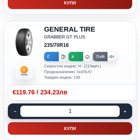
КУПИ
GENERAL TIRE
GRABBER GT PLUS
235/70R16
C
A
71dB
Скоростен индекс: H - (210км/ч.)
Предназначение: 4x4/SUV
Летни
Товарен индекс: 106
€
119.76
/
234.23лв
КУПИ