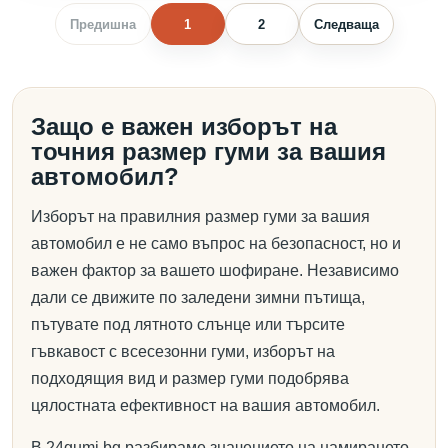
Предишна
1
2
Следваща
Защо е важен изборът на
точния размер гуми за вашия
автомобил?
Изборът на правилния размер гуми за вашия
автомобил е не само въпрос на безопасност, но и
важен фактор за вашето шофиране. Независимо
дали се движите по заледени зимни пътища,
пътувате под лятното слънце или търсите
гъвкавост с всесезонни гуми, изборът на
подходящия вид и размер гуми подобрява
цялостната ефективност на вашия автомобил.
В 24gumi.bg разбираме значението на намирането