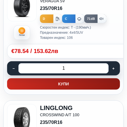
VERAGUA SV
235/70R16
D
C
71dB
Скоростен индекс: T - (190км/ч.)
Предназначение: 4x4/SUV
Летни
Товарен индекс: 106
€
78.54
/
153.62лв
КУПИ
LINGLONG
CROSSWIND A/T 100
235/70R16