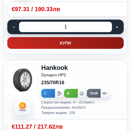
€
97.31
/
190.33лв
КУПИ
Hankook
Dynapro HP2
235/70R16
C
B
70dB
Скоростен индекс: H - (210км/ч.)
Предназначение: 4x4/SUV
Летни
Товарен индекс: 106
€
111.27
/
217.62лв