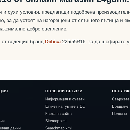
и и сухи условия, предлагащи подобрена производителн
о, за да устоят на нагорещени от слънцето пътища и ек
максимално добро сцепление.
и от водещия бранд
Debica
225/55R16, за да шофирате у
ЦИЯ
ПОЛЕЗНИ ВРЪЗКИ
ОБСЛУЖ
Информация и съвети
Свържете 
Етикет на гумите в ЕС
Връщане 
Карта на сайта
Полезно
вия
Sitemap.xml
лични данни
Searchmap.xml