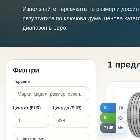
Използвайте търсачката по размер и дофил
резултатите по ключова дума, ценова катег
диапазон в евро.
1 пред
Филтри
Търсене
C
Цена от (EUR)
Цена до (EUR)
B
71dB
RUNFLAT