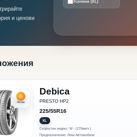
Усилени (XL)
трирайте
ория и ценови
ложения
Debica
PRESTO HP2
Летни
225/55R16
XL
Скоростен индекс: W - (270км/ч.)
Предназначение: Леки Автомобили