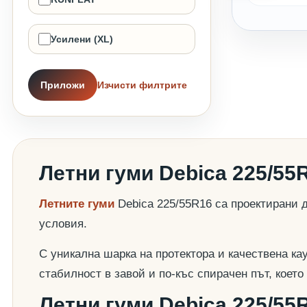
Усилени (XL)
Приложи
Изчисти филтрите
Летни гуми Debica 225/55
Летните гуми
Debica 225/55R16 са проектирани 
условия.
С уникална шарка на протектора и качествена ка
стабилност в завой и по-къс спирачен път, коет
Летни гуми Debica 225/55