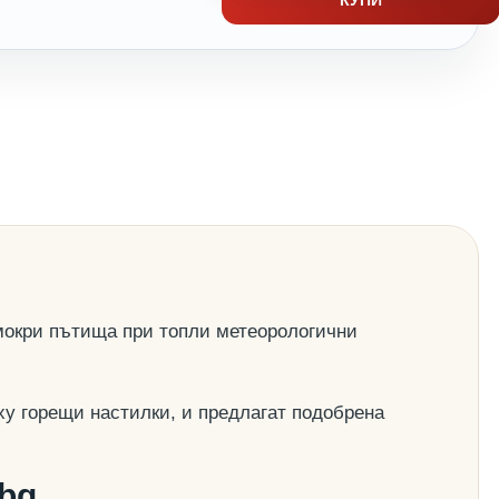
 мокри пътища при топли метеорологични
ху горещи настилки, и предлагат подобрена
.bg