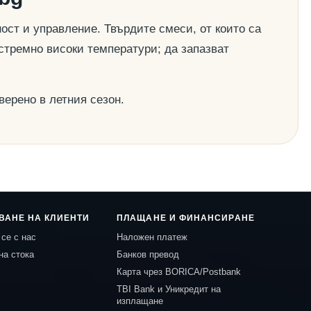
ост и управление. Твърдите смеси, от които са
стремно високи температури; да запазват
верено в летния сезон.
ВАНЕ НА КЛИЕНТИ
ПЛАЩАНЕ И ФИНАНСИРАНЕ
се с нас
Наложен платеж
на стока
Банков превод
Карта чрез BORICA/Postbank
TBI Bank и Уникредит на
изплащане