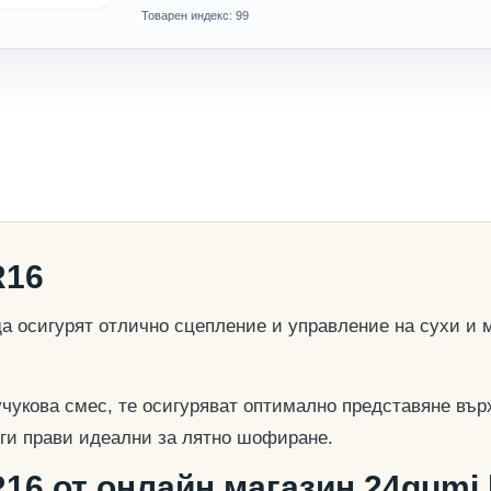
Товарен индекс: 99
R16
да осигурят отлично сцепление и управление на сухи и
учукова смес, те осигуряват оптимално представяне вър
о ги прави идеални за лятно шофиране.
R16 от онлайн магазин 24gumi