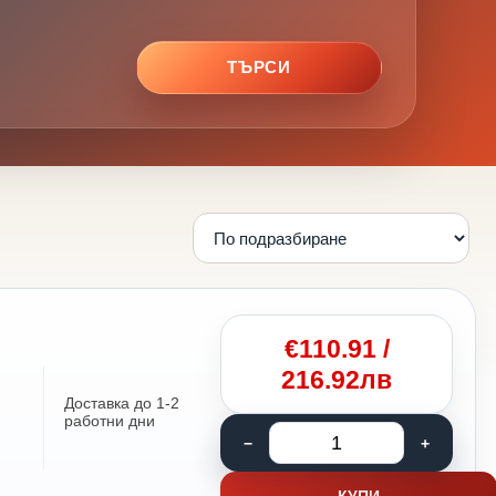
ТЪРСИ
€
110.91
/
216.92лв
Доставка до 1-2
работни дни
КУПИ