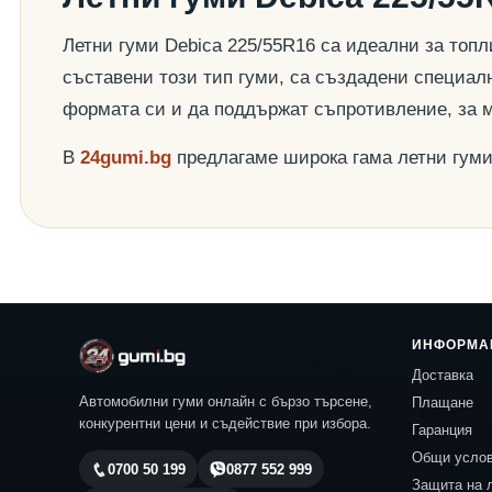
Летни гуми Debica 225/55R16 са идеални за топл
съставени този тип гуми, са създадени специалн
формата си и да поддържат съпротивление, за 
В
24gumi.bg
предлагаме широка гама летни гум
ИНФОРМА
Доставка
Автомобилни гуми онлайн с бързо търсене,
Плащане
конкурентни цени и съдействие при избора.
Гаранция
Общи усло
0700 50 199
0877 552 999
Защита на 