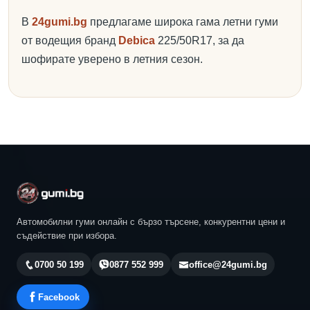
В
24gumi.bg
предлагаме широка гама летни гуми
от водещия бранд
Debica
225/50R17, за да
шофирате уверено в летния сезон.
Автомобилни гуми онлайн с бързо търсене, конкурентни цени и
съдействие при избора.
0700 50 199
0877 552 999
office@24gumi.bg
Facebook