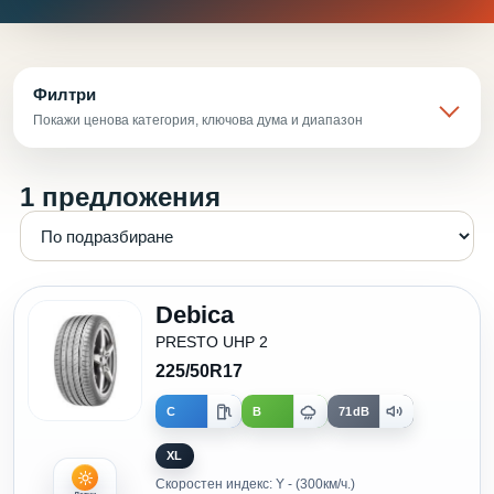
Филтри
Покажи ценова категория, ключова дума и диапазон
1 предложения
Debica
PRESTO UHP 2
225/50R17
C
B
71dB
XL
Скоростен индекс: Y - (300км/ч.)