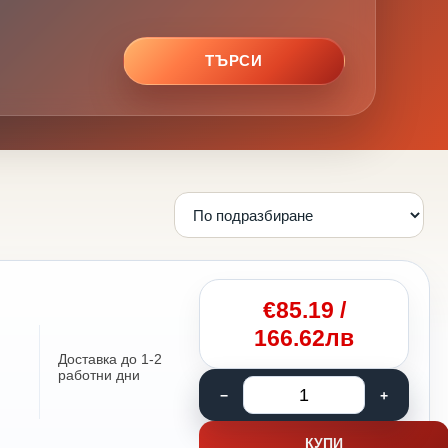
ТЪРСИ
€
85.19
/
166.62лв
Доставка до 1-2
работни дни
КУПИ