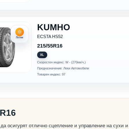
KUMHO
ECSTA HS52
Летни
215/55R16
XL
Скоростен индекс: W - (270км/ч.)
Предназначение: Леки Автомобили
Товарен индекс: 97
5R16
а осигурят отлично сцепление и управление на сухи и