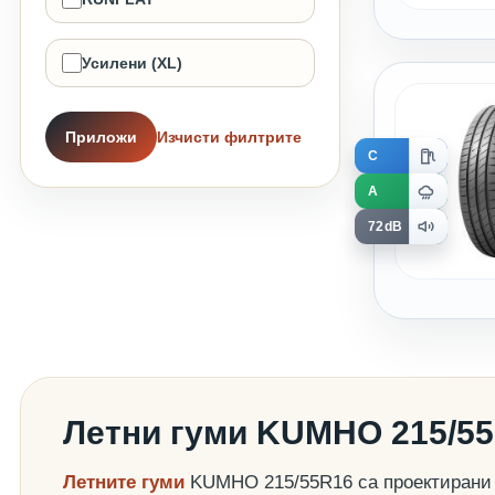
Усилени (XL)
Приложи
Изчисти филтрите
C
A
72dB
Летни гуми KUMHO 215/5
Летните гуми
KUMHO 215/55R16 са проектирани д