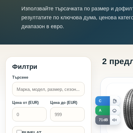
Използвайте търсачката по размер и дофил
резултатите по ключова дума, ценова катег
диапазон в евро.
2 пред
Филтри
Търсене
C
Цена от (EUR)
Цена до (EUR)
A
71dB
RUNFLAT