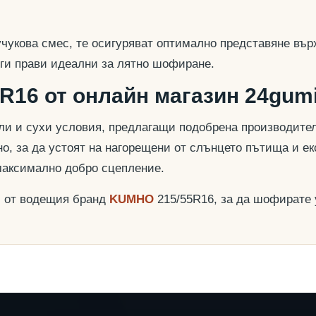
учукова смес, те осигуряват оптимално представяне вър
о ги прави идеални за лятно шофиране.
R16 от онлайн магазин 24gumi
и и сухи условия, предлагащи подобрена производителн
о, за да устоят на нагорещени от слънцето пътища и ек
максимално добро сцепление.
и от водещия бранд
KUMHO
215/55R16, за да шофирате 