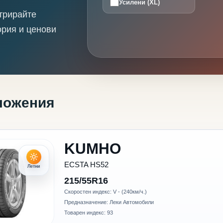
Усилени (XL)
трирайте
ория и ценови
ложения
KUMHO
ECSTA HS52
Летни
215/55R16
Скоростен индекс: V - (240км/ч.)
Предназначение: Леки Автомобили
Товарен индекс: 93