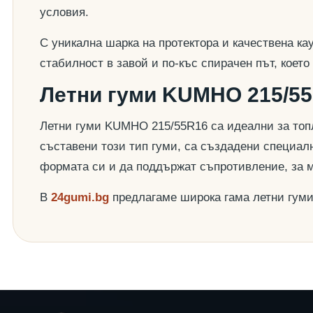
условия.
С уникална шарка на протектора и качествена ка
стабилност в завой и по-къс спирачен път, коет
Летни гуми KUMHO 215/55
Летни гуми KUMHO 215/55R16 са идеални за топл
съставени този тип гуми, са създадени специалн
формата си и да поддържат съпротивление, за 
В
24gumi.bg
предлагаме широка гама летни гум