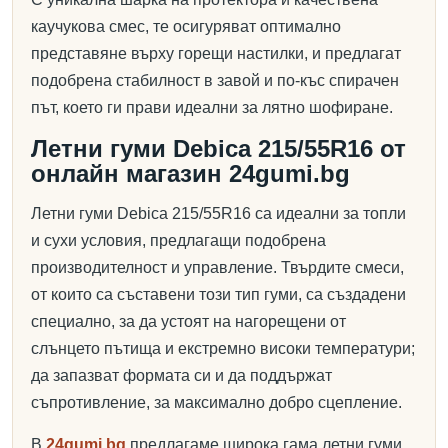
каучукова смес, те осигуряват оптимално
представяне върху горещи настилки, и предлагат
подобрена стабилност в завой и по-къс спирачен
път, което ги прави идеални за лятно шофиране.
Летни гуми Debica 215/55R16 от
онлайн магазин 24gumi.bg
Летни гуми Debica 215/55R16 са идеални за топли
и сухи условия, предлагащи подобрена
производителност и управление. Твърдите смеси,
от които са съставени този тип гуми, са създадени
специално, за да устоят на нагорещени от
слънцето пътища и екстремно високи температури;
да запазват формата си и да поддържат
съпротивление, за максимално добро сцепление.
В
24gumi.bg
предлагаме широка гама летни гуми