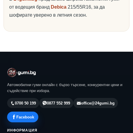
от водещия бранд
Debica
215/55R16, за да
шофирате уверено в летния сезон.
Автомобилни гуми онлайн с бързо търсене, конкурентни цени и
съдействие при избора.
0700 50 199
0877 552 999
office@24gumi.bg
Facebook
ИНФОРМАЦИЯ