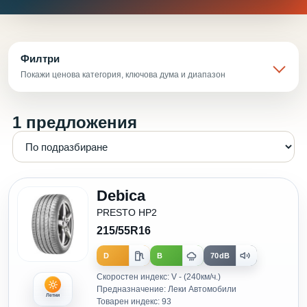
Филтри
Покажи ценова категория, ключова дума и диапазон
1 предложения
Debica
PRESTO HP2
215/55R16
D
B
70dB
Скоростен индекс: V - (240км/ч.)
Предназначение: Леки Автомобили
Летни
Товарен индекс: 93