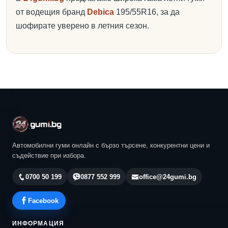
от водещия бранд
Debica
195/55R16, за да
шофирате уверено в летния сезон.
Автомобилни гуми онлайн с бързо търсене, конкурентни цени и
съдействие при избора.
0700 50 199
0877 552 999
office@24gumi.bg
Facebook
ИНФОРМАЦИЯ