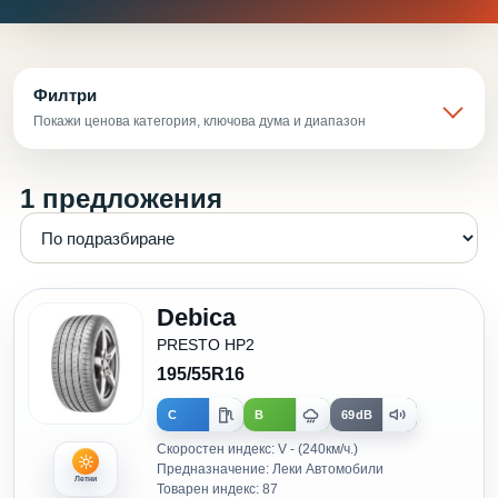
Филтри
Покажи ценова категория, ключова дума и диапазон
1 предложения
Debica
PRESTO HP2
195/55R16
C
B
69dB
Скоростен индекс: V - (240км/ч.)
Предназначение: Леки Автомобили
Летни
Товарен индекс: 87