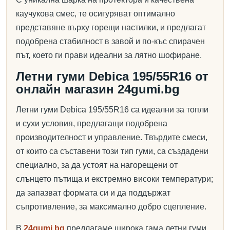
каучукова смес, те осигуряват оптимално
представяне върху горещи настилки, и предлагат
подобрена стабилност в завой и по-къс спирачен
път, което ги прави идеални за лятно шофиране.
Летни гуми Debica 195/55R16 от
онлайн магазин 24gumi.bg
Летни гуми Debica 195/55R16 са идеални за топли
и сухи условия, предлагащи подобрена
производителност и управление. Твърдите смеси,
от които са съставени този тип гуми, са създадени
специално, за да устоят на нагорещени от
слънцето пътища и екстремно високи температури;
да запазват формата си и да поддържат
съпротивление, за максимално добро сцепление.
В
24gumi.bg
предлагаме широка гама летни гуми