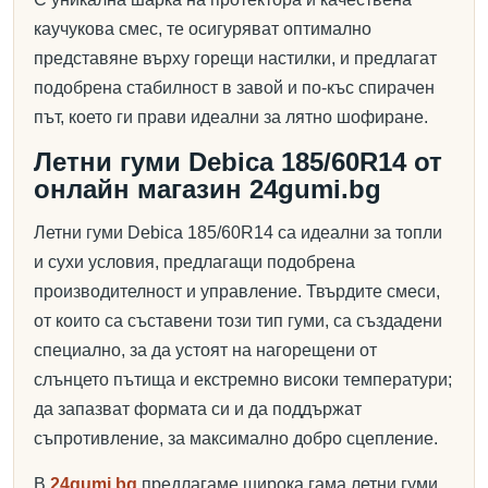
каучукова смес, те осигуряват оптимално
представяне върху горещи настилки, и предлагат
подобрена стабилност в завой и по-къс спирачен
път, което ги прави идеални за лятно шофиране.
Летни гуми Debica 185/60R14 от
онлайн магазин 24gumi.bg
Летни гуми Debica 185/60R14 са идеални за топли
и сухи условия, предлагащи подобрена
производителност и управление. Твърдите смеси,
от които са съставени този тип гуми, са създадени
специално, за да устоят на нагорещени от
слънцето пътища и екстремно високи температури;
да запазват формата си и да поддържат
съпротивление, за максимално добро сцепление.
В
24gumi.bg
предлагаме широка гама летни гуми