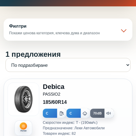
Филтри
Покажи ценова категория, ключова дума и диапазон
1 предложения
Debica
PASSIO2
185/60R14
C
C
70dB
Скоростен индекс: T - (190км/ч.)
Предназначение: Леки Автомобили
Летни
Товарен индекс: 82