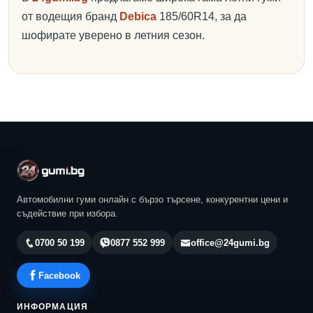
от водещия бранд
Debica
185/60R14, за да
шофирате уверено в летния сезон.
Автомобилни гуми онлайн с бързо търсене, конкурентни цени и
съдействие при избора.
0700 50 199
0877 552 999
office@24gumi.bg
Facebook
ИНФОРМАЦИЯ