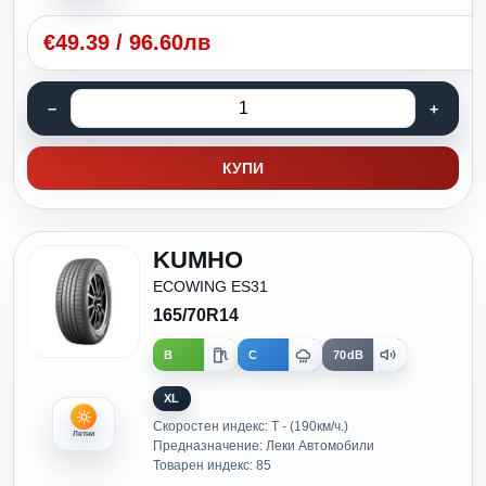
€
49.39
/
96.60лв
КУПИ
KUMHO
ECOWING ES31
165/70R14
B
C
70dB
XL
Скоростен индекс: T - (190км/ч.)
Летни
Предназначение: Леки Автомобили
Товарен индекс: 85