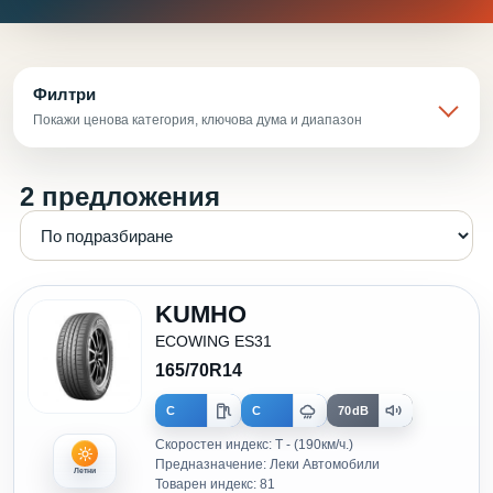
Филтри
Покажи ценова категория, ключова дума и диапазон
2 предложения
KUMHO
ECOWING ES31
165/70R14
C
C
70dB
Скоростен индекс: T - (190км/ч.)
Предназначение: Леки Автомобили
Летни
Товарен индекс: 81