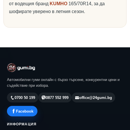
от водещия бранд
KUMHO
165/70R14, за да
шофирате уверено в летния сезон.
Автомобилни гуми онлайн с бързо търсене, конкурентни цени и
съдействие при избора.
0700 50 199
0877 552 999
office@24gumi.bg
Facebook
ИНФОРМАЦИЯ