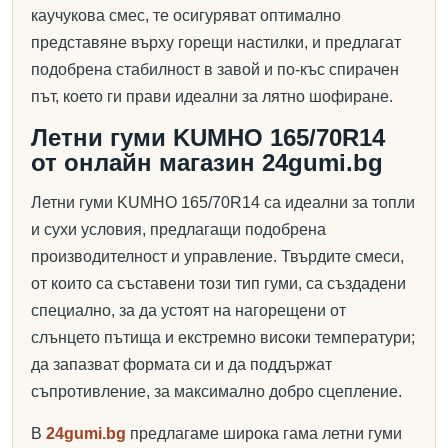
каучукова смес, те осигуряват оптимално
представяне върху горещи настилки, и предлагат
подобрена стабилност в завой и по-къс спирачен
път, което ги прави идеални за лятно шофиране.
Летни гуми KUMHO 165/70R14
от онлайн магазин 24gumi.bg
Летни гуми KUMHO 165/70R14 са идеални за топли
и сухи условия, предлагащи подобрена
производителност и управление. Твърдите смеси,
от които са съставени този тип гуми, са създадени
специално, за да устоят на нагорещени от
слънцето пътища и екстремно високи температури;
да запазват формата си и да поддържат
съпротивление, за максимално добро сцепление.
В
24gumi.bg
предлагаме широка гама летни гуми