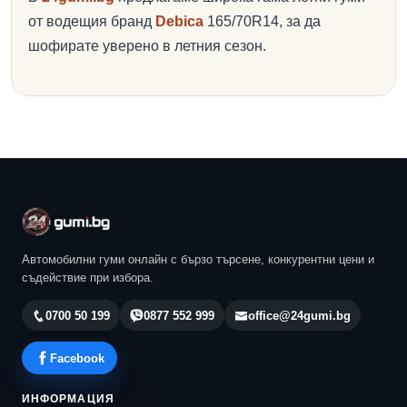
от водещия бранд
Debica
165/70R14, за да
шофирате уверено в летния сезон.
Автомобилни гуми онлайн с бързо търсене, конкурентни цени и
съдействие при избора.
0700 50 199
0877 552 999
office@24gumi.bg
Facebook
ИНФОРМАЦИЯ