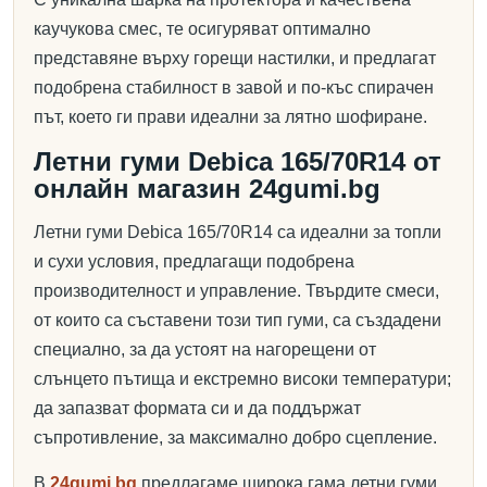
каучукова смес, те осигуряват оптимално
представяне върху горещи настилки, и предлагат
подобрена стабилност в завой и по-къс спирачен
път, което ги прави идеални за лятно шофиране.
Летни гуми Debica 165/70R14 от
онлайн магазин 24gumi.bg
Летни гуми Debica 165/70R14 са идеални за топли
и сухи условия, предлагащи подобрена
производителност и управление. Твърдите смеси,
от които са съставени този тип гуми, са създадени
специално, за да устоят на нагорещени от
слънцето пътища и екстремно високи температури;
да запазват формата си и да поддържат
съпротивление, за максимално добро сцепление.
В
24gumi.bg
предлагаме широка гама летни гуми