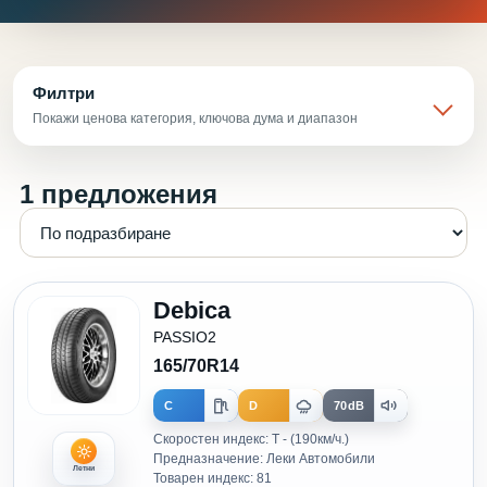
Филтри
Покажи ценова категория, ключова дума и диапазон
1 предложения
Debica
PASSIO2
165/70R14
C
D
70dB
Скоростен индекс: T - (190км/ч.)
Предназначение: Леки Автомобили
Летни
Товарен индекс: 81