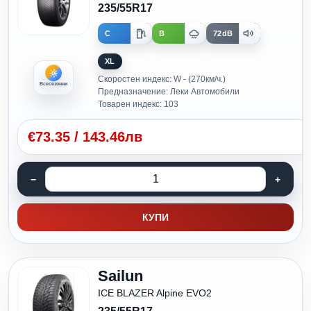
235/55R17
C
B
72dB
XL
Скоростен индекс: W - (270км/ч.)
Всесезонни
Предназначение: Леки Автомобили
Товарен индекс: 103
€
73.35
/
143.46лв
КУПИ
Sailun
ICE BLAZER Alpine EVO2