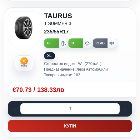
TAURUS
T SUMMER 3
235/55R17
B
B
71dB
XL
Скоростен индекс: W - (270км/ч.)
Летни
Предназначение: Леки Автомобили
Товарен индекс: 103
€
70.73
/
138.33лв
КУПИ