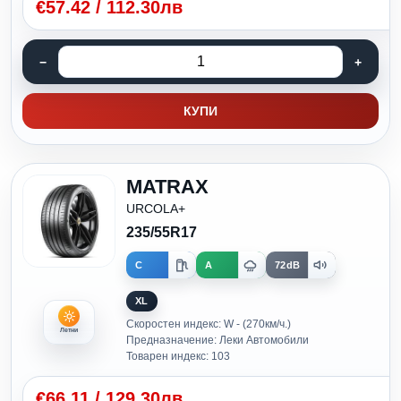
€
57.42
/
112.30лв
КУПИ
MATRAX
URCOLA+
235/55R17
C
A
72dB
XL
Скоростен индекс: W - (270км/ч.)
Летни
Предназначение: Леки Автомобили
Товарен индекс: 103
€
66.11
/
129.30лв