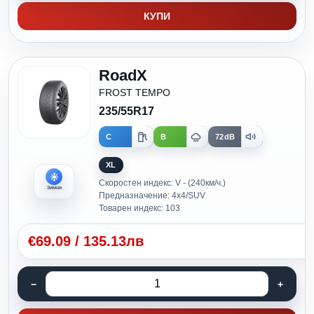
КУПИ
RoadX
FROST TEMPO
235/55R17
C
B
72dB
XL
Скоростен индекс: V - (240км/ч.)
Зимни
Предназначение: 4x4/SUV
Товарен индекс: 103
€
69.09
/
135.13лв