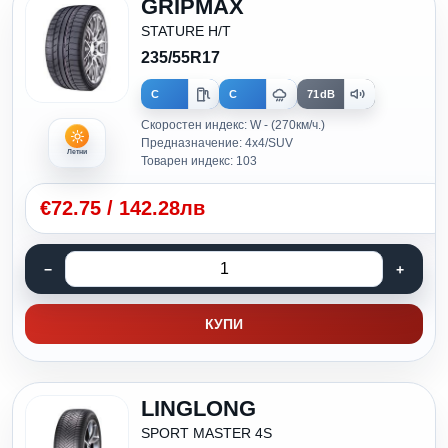
GRIPMAX
STATURE H/T
235/55R17
C
C
71dB
Скоростен индекс: W - (270км/ч.)
Предназначение: 4x4/SUV
Летни
Товарен индекс: 103
€
72.75
/
142.28лв
КУПИ
LINGLONG
SPORT MASTER 4S