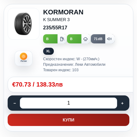
KORMORAN
K SUMMER 3
235/55R17
B
B
71dB
XL
Скоростен индекс: W - (270км/ч.)
Летни
Предназначение: Леки Автомобили
Товарен индекс: 103
€
70.73
/
138.33лв
КУПИ