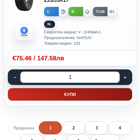
235/55R17
C
B
71dB
XL
Скоростен индекс: V - (240км/ч.)
Зимни
Предназначение: 4x4/SUV
Товарен индекс: 103
€
75.46
/
147.58лв
КУПИ
Предишна
1
2
3
4