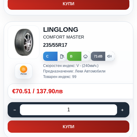
КУПИ
LINGLONG
COMFORT MASTER
235/55R17
C
B
71dB
Скоростен индекс: V - (240км/ч.)
Предназначение: Леки Автомобили
Летни
Товарен индекс: 99
€
70.51
/
137.90лв
КУПИ