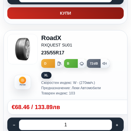
КУПИ
RoadX
RXQUEST SU01
235/55R17
D
B
72dB
XL
Скоростен индекс: W - (270км/ч.)
Летни
Предназначение: Леки Автомобили
Товарен индекс: 103
€
68.46
/
133.89лв