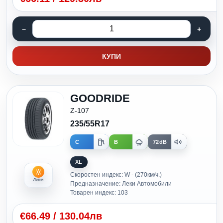
КУПИ
GOODRIDE
Z-107
235/55R17
C
B
72dB
XL
Скоростен индекс: W - (270км/ч.)
Летни
Предназначение: Леки Автомобили
Товарен индекс: 103
€
66.49
/
130.04лв