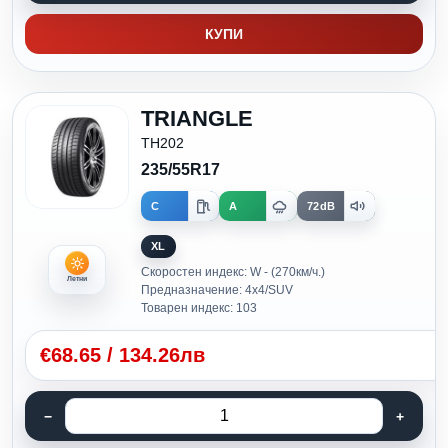
КУПИ
TRIANGLE
TH202
235/55R17
C
A
72dB
XL
Скоростен индекс: W - (270км/ч.)
Летни
Предназначение: 4x4/SUV
Товарен индекс: 103
€
68.65
/
134.26лв