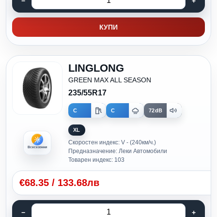
КУПИ
LINGLONG
GREEN MAX ALL SEASON
235/55R17
C
C
72dB
XL
Скоростен индекс: V - (240км/ч.)
Всесезонни
Предназначение: Леки Автомобили
Товарен индекс: 103
€
68.35
/
133.68лв