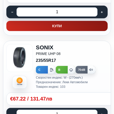
КУПИ
SONIX
PRIME UHP 08
235/55R17
C
B
70dB
Скоростен индекс: W - (270км/ч.)
Предназначение: Леки Автомобили
Летни
Товарен индекс: 103
€
67.22
/
131.47лв