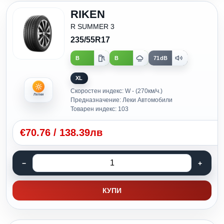
RIKEN
R SUMMER 3
235/55R17
B
B
71dB
XL
Скоростен индекс: W - (270км/ч.)
Летни
Предназначение: Леки Автомобили
Товарен индекс: 103
€
70.76
/
138.39лв
КУПИ