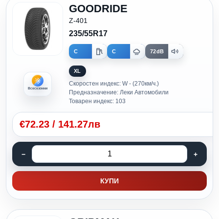
GOODRIDE
Z-401
235/55R17
C
C
72dB
XL
Скоростен индекс: W - (270км/ч.)
Всесезонни
Предназначение: Леки Автомобили
Товарен индекс: 103
€
72.23
/
141.27лв
КУПИ