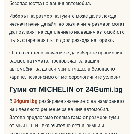
безопасността на вашия автомобил.
Изборът на размер на гумите може да изглежда
незначителен детайл, но различните размери могат
да повлияят на сцеплението на вашия автомобил с
пътя, спирачния път и дори разхода на гориво.
От съществено значение е да изберете правилния
размер на гумата, препоръчан за вашия
автомобил, за да осигурите гладко и безопасно
каране, независимо от метеорологичните условия.
Гуми от MICHELIN от 24Gumi.bg
В
24gumi.bg
разбираме значението на намирането
на идеалното решение за вашия автомобил.
Затова предлагаме голяма гама от размери гуми
от MICHELIN , включително летни, зимни и
всесезонни, така че да можете да се насладите на