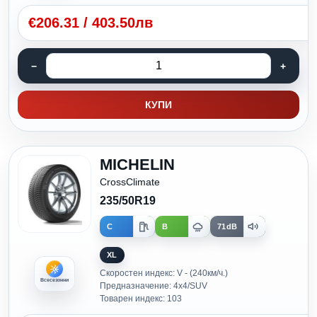
€
206.31
/
403.50лв
КУПИ
MICHELIN
CrossClimate
235/50R19
C
B
71dB
XL
Скоростен индекс: V - (240км/ч.)
Всесезонни
Предназначение: 4x4/SUV
Товарен индекс: 103