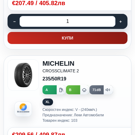
€
207.49
/
405.82лв
КУПИ
MICHELIN
CROSSCLIMATE 2
235/50R19
A
B
71dB
XL
Скоростен индекс: V - (240км/ч.)
Всесезонни
Предназначение: Леки Автомобили
Товарен индекс: 103
€
209.56
/
409.87лв