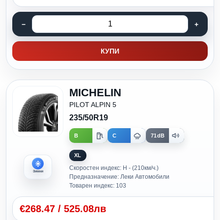
КУПИ
MICHELIN
PILOT ALPIN 5
235/50R19
B
C
71dB
XL
Скоростен индекс: H - (210км/ч.)
Зимни
Предназначение: Леки Автомобили
Товарен индекс: 103
€
268.47
/
525.08лв