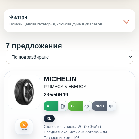
Филтри
Покажи ценова категория, ключова дума и диапазон
7 предложения
MICHELIN
PRIMACY 5 ENERGY
235/50R19
A
B
70dB
XL
Скоростен индекс: W - (270км/ч.)
Летни
Предназначение: Леки Автомобили
Товарен индекс: 103