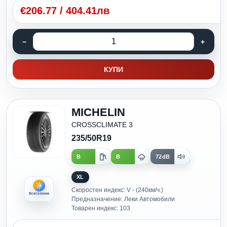
€
206.77
/
404.41лв
КУПИ
MICHELIN
CROSSCLIMATE 3
235/50R19
B
B
72dB
XL
Скоростен индекс: V - (240км/ч.)
Всесезонни
Предназначение: Леки Автомобили
Товарен индекс: 103