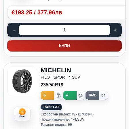
€
193.25
/
377.96лв
КУПИ
MICHELIN
PILOT SPORT 4 SUV
235/50R19
D
A
70dB
RUNFLAT
Скоростен индекс: W - (270км/ч.)
Летни
Предназначение: 4x4/SUV
Товарен индекс: 99