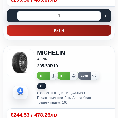
КУПИ
MICHELIN
ALPIN 7
235/50R19
B
B
71dB
XL
Скоростен индекс: V - (240км/ч.)
Зимни
Предназначение: Леки Автомобили
Товарен индекс: 103
€
244.53
/
478.26лв