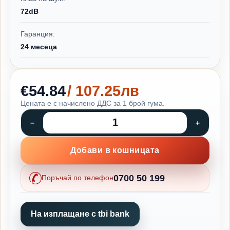
72dB
Гаранция:
24 месеца
€54.84
/ 107.25лв
Цената е с начислено ДДС за 1 брой гума.
Добави в кошницата
0700 50 199
Поръчай по телефон
На изплащане с tbi bank