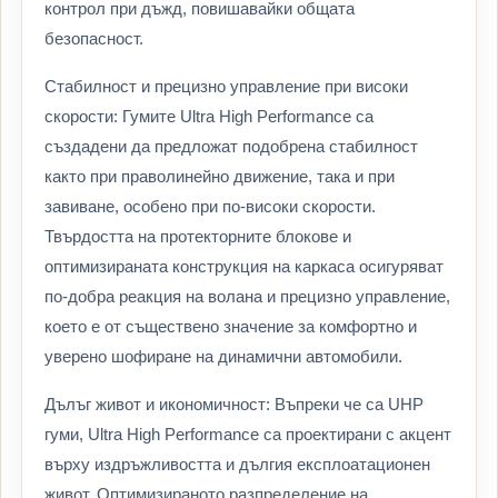
контрол при дъжд, повишавайки общата
безопасност.
Стабилност и прецизно управление при високи
скорости: Гумите Ultra High Performance са
създадени да предложат подобрена стабилност
както при праволинейно движение, така и при
завиване, особено при по-високи скорости.
Твърдостта на протекторните блокове и
оптимизираната конструкция на каркаса осигуряват
по-добра реакция на волана и прецизно управление,
което е от съществено значение за комфортно и
уверено шофиране на динамични автомобили.
Дълъг живот и икономичност: Въпреки че са UHP
гуми, Ultra High Performance са проектирани с акцент
върху издръжливостта и дългия експлоатационен
живот. Оптимизираното разпределение на