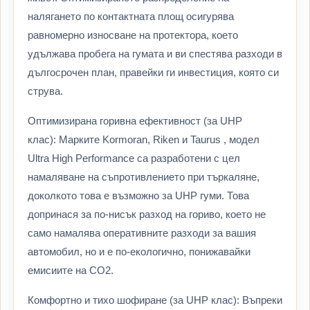
налягането по контактната площ осигурява
равномерно износване на протектора, което
удължава пробега на гумата и ви спестява разходи в
дългосрочен план, правейки ги инвестиция, която си
струва.
Оптимизирана горивна ефективност (за UHP
клас): Марките Kormoran, Riken и Taurus , модел
Ultra High Performance са разработени с цел
намаляване на съпротивлението при търкаляне,
доколкото това е възможно за UHP гуми. Това
допринася за по-нисък разход на гориво, което не
само намалява оперативните разходи за вашия
автомобил, но и е по-екологично, понижавайки
емисиите на CO2.
Комфортно и тихо шофиране (за UHP клас): Въпреки