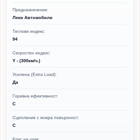
Предназначение:
Леки Автомобили
Теглови индекс:
94
Скоростен индекс:
Y - (300км/ч.)
Усилена (Extra Load):
Да
Горивна ефективност:
C
Сцепление с мокра повърхност:
C
Клас на шум: