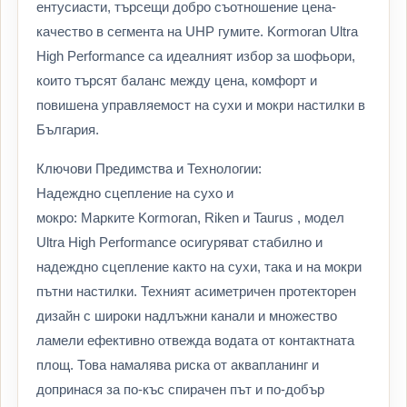
ентусиасти, търсещи добро съотношение цена-
качество в сегмента на UHP гумите. Kormoran Ultra
High Performance са идеалният избор за шофьори,
които търсят баланс между цена, комфорт и
повишена управляемост на сухи и мокри настилки в
България.
Ключови Предимства и Технологии:
Надеждно сцепление на сухо и
мокро: Марките Kormoran, Riken и Taurus , модел
Ultra High Performance осигуряват стабилно и
надеждно сцепление както на сухи, така и на мокри
пътни настилки. Техният асиметричен протекторен
дизайн с широки надлъжни канали и множество
ламели ефективно отвежда водата от контактната
площ. Това намалява риска от аквапланинг и
допринася за по-къс спирачен път и по-добър