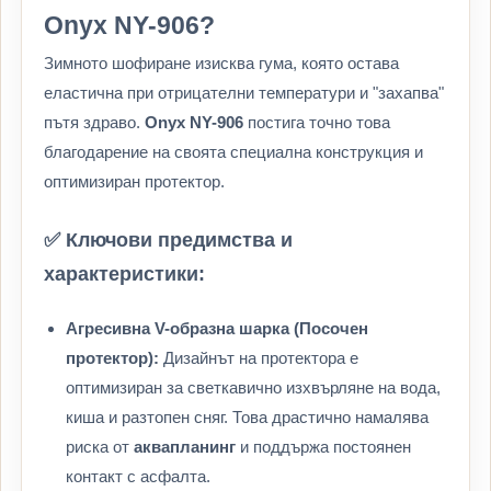
Onyx NY-906?
Зимното шофиране изисква гума, която остава
еластична при отрицателни температури и "захапва"
пътя здраво.
Onyx NY-906
постига точно това
благодарение на своята специална конструкция и
оптимизиран протектор.
✅ Ключови предимства и
характеристики:
Агресивна V-образна шарка (Посочен
протектор):
Дизайнът на протектора е
оптимизиран за светкавично изхвърляне на вода,
киша и разтопен сняг. Това драстично намалява
риска от
аквапланинг
и поддържа постоянен
контакт с асфалта.