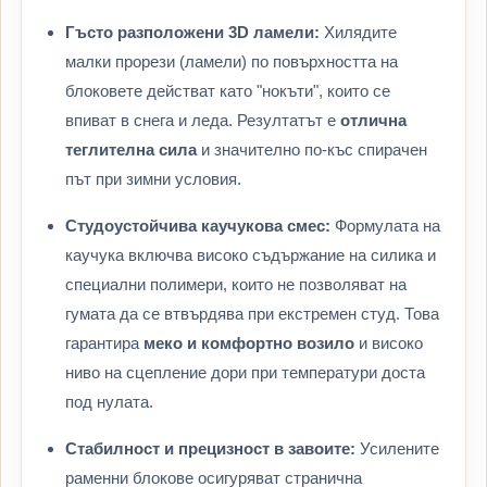
Гъсто разположени 3D ламели:
Хилядите
малки прорези (ламели) по повърхността на
блоковете действат като "нокъти", които се
впиват в снега и леда. Резултатът е
отлична
теглителна сила
и значително по-къс спирачен
път при зимни условия.
Студоустойчива каучукова смес:
Формулата на
каучука включва високо съдържание на силика и
специални полимери, които не позволяват на
гумата да се втвърдява при екстремен студ. Това
гарантира
меко и комфортно возило
и високо
ниво на сцепление дори при температури доста
под нулата.
Стабилност и прецизност в завоите:
Усилените
раменни блокове осигуряват странична