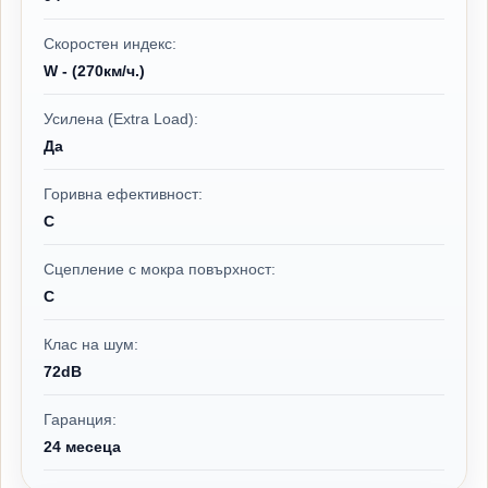
Скоростен индекс:
W - (270км/ч.)
Усилена (Extra Load):
Да
Горивна ефективност:
C
Сцепление с мокра повърхност:
C
Клас на шум:
72dB
Гаранция:
24 месеца