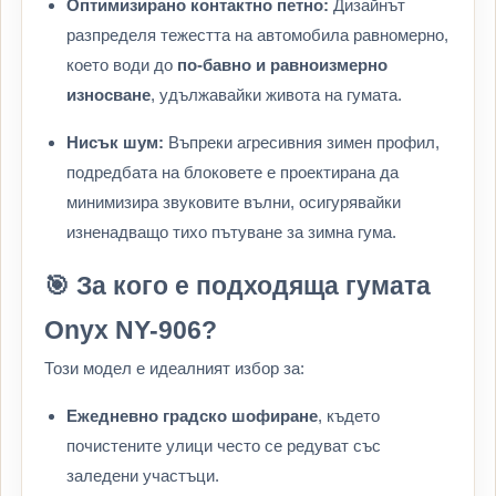
Оптимизирано контактно петно:
Дизайнът
разпределя тежестта на автомобила равномерно,
което води до
по-бавно и равноизмерно
износване
, удължавайки живота на гумата.
Нисък шум:
Въпреки агресивния зимен профил,
подредбата на блоковете е проектирана да
минимизира звуковите вълни, осигурявайки
изненадващо тихо пътуване за зимна гума.
🎯 За кого е подходяща гумата
Onyx NY-906?
Този модел е идеалният избор за:
Ежедневно градско шофиране
, където
почистените улици често се редуват със
заледени участъци.