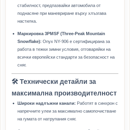
стабилност, предпазвайки автомобила от
поднасяне при маневриране върху хлъзгава
настилка.
Маркировка 3PMSF (Three-Peak Mountain
Snowflake):
Onyx NY-906 е сертифицирана за
работа в тежки зимни условия, отговаряйки на
всички европейски стандарти за безопасност на
сняг.
🛠️ Технически детайли за
максимална производителност
Широки надлъжни канали:
Работят в синхрон с
напречните улеи за максимално самопочистване
на гумата от натрупания сняг.